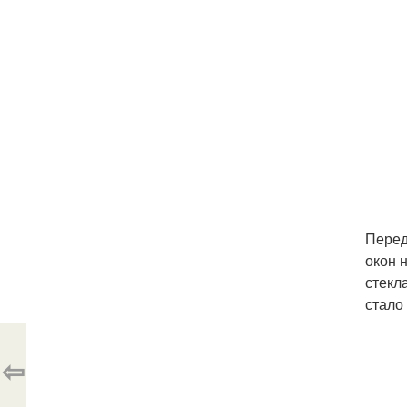
Перед
окон 
стекл
стало
⇦