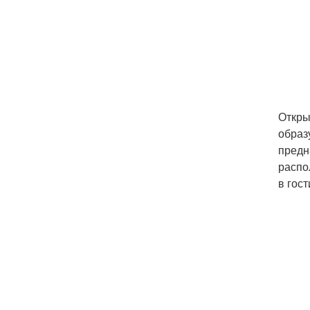
Откры
образ
предн
распо
в гос