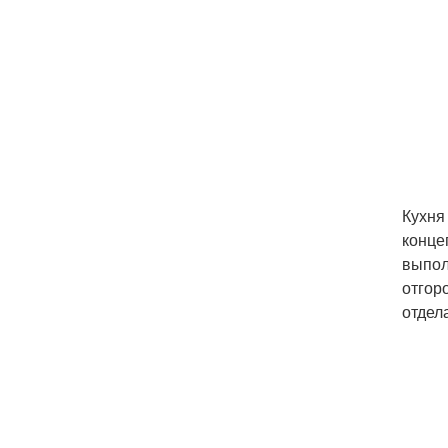
Кухня
конце
выпол
отгор
отдел