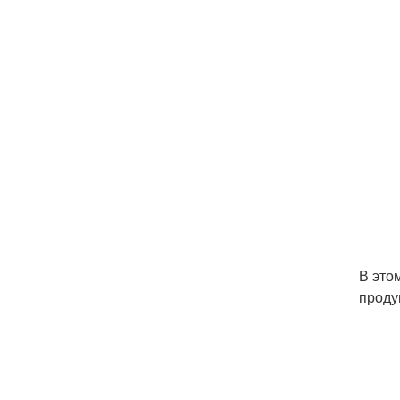
В это
проду