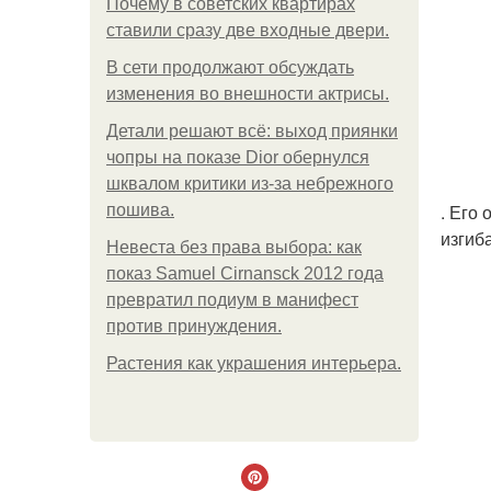
Почему в советских квартирах
ставили сразу две входные двери.
В сети продолжают обсуждать
изменения во внешности актрисы.
Детали решают всё: выход приянки
чопры на показе Dior обернулся
шквалом критики из-за небрежного
. Его
пошива.
изгиб
Невеста без права выбора: как
показ Samuel Cirnansck 2012 года
превратил подиум в манифест
против принуждения.
Растения как украшения интерьера.