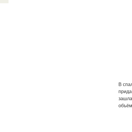
В спа
прида
зашла
объём