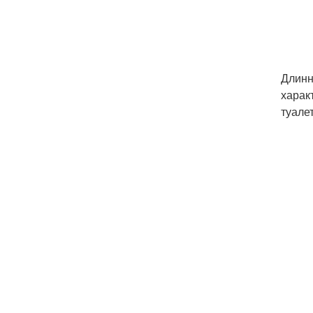
Длинн
харак
туале