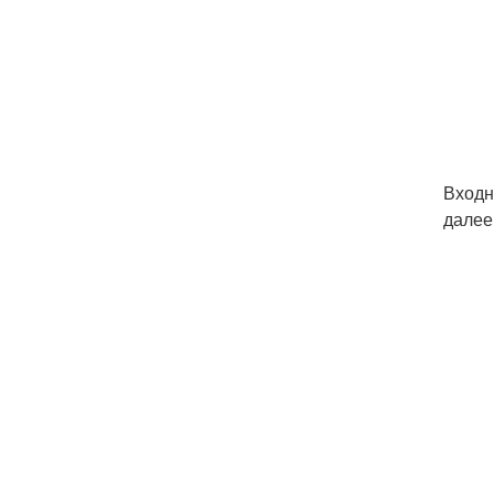
Входн
далее 