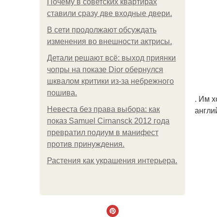
Почему в советских квартирах
ставили сразу две входные двери.
В сети продолжают обсуждать
изменения во внешности актрисы.
Детали решают всё: выход приянки
чопры на показе Dior обернулся
шквалом критики из-за небрежного
пошива.
. Им 
англи
Невеста без права выбора: как
показ Samuel Cirnansck 2012 года
превратил подиум в манифест
против принуждения.
Растения как украшения интерьера.