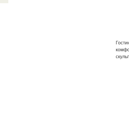
Гости
комфо
скуль