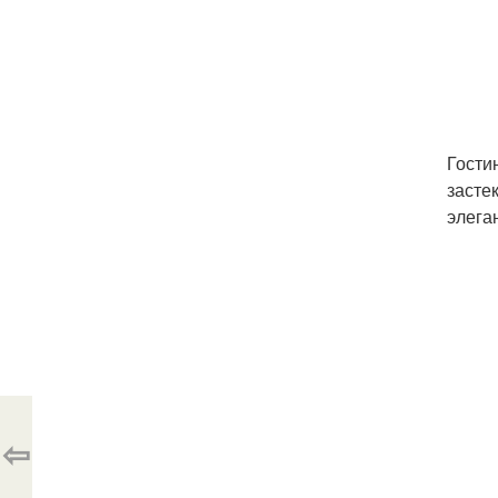
Гости
засте
элега
⇦