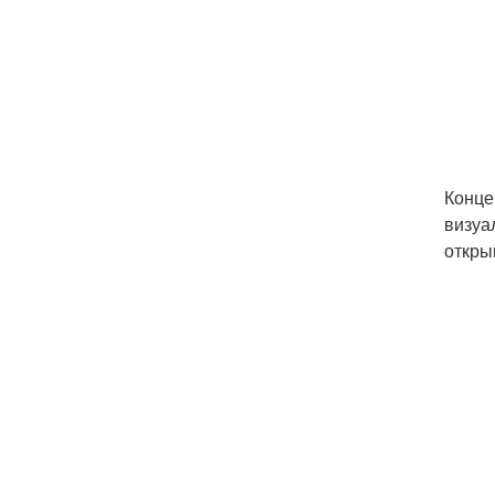
Концеп
визуа
откры