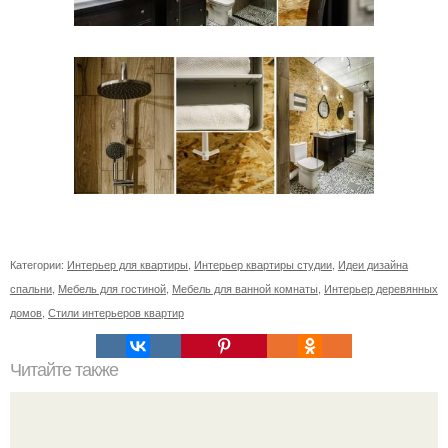
Категории:
Интерьер для квартиры
,
Интерьер квартиры студии
,
Идеи дизайна
спальни
,
Мебель для гостиной
,
Мебель для ванной комнаты
,
Интерьер деревянных
домов
,
Стили интерьеров квартир
Читайте также