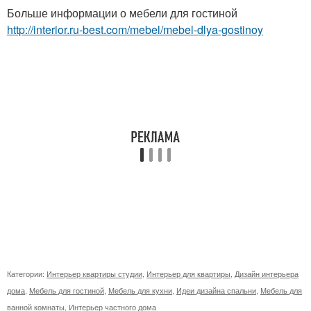
Больше информации о мебели для гостиной
http://interior.ru-best.com/mebel/mebel-dlya-gostinoy
Категории:
Интерьер квартиры студии
,
Интерьер для квартиры
,
Дизайн интерьера
дома
,
Мебель для гостиной
,
Мебель для кухни
,
Идеи дизайна спальни
,
Мебель для
ванной комнаты
,
Интерьер частного дома