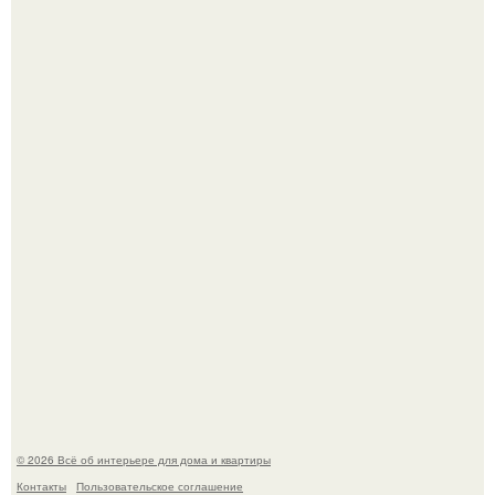
69-Летний житель Италии создал фальшивый античный
амфитеатр и долгое время успешно выдавал его за
настоящее историческое наследие.
Сокровища из Hoff.
© 2026 Всё об интерьере для дома и квартиры
Контакты
Пользовательское соглашение