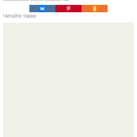
Читайте также
Практичный интерьер маленьких комнат.
Стильный ремонт в двушке - мечта реальностью стала!