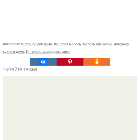
Категории:
Интерьер для дома
,
Дешевая мебель
,
Мебель для кухни
,
Интерьер
кухни в доме
,
Интерьер загородного дома
Читайте также
Ностальгия по советскому "?