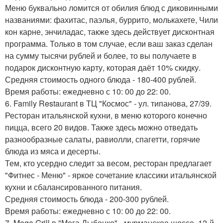
Меню буквально ломится от обилия блюд с диковинными
названиями: фахитас, паэлья, буррито, молькахете, Чили
кон карне, энчиладас, также здесь действует дисконтная
программа. Только в том случае, если ваш заказ сделан
на сумму тысячи рублей и более, то вы получаете в
подарок дисконтную карту, которая даёт 10% скидку.
Средняя стоимость одного блюда - 180-400 рублей.
Время работы: ежедневно с 10: 00 до 22: 00.
6. Family Restaurant в ТЦ "Космос" - ул. типанова, 27/39.
Ресторан итальянской кухни, в меню которого конечно
пицца, всего 20 видов. Также здесь можно отведать
разнообразные салаты, равиолли, спагетти, горячие
блюда из мяса и десерты.
Тем, кто усердно следит за весом, ресторан предлагает
"Фитнес - Меню" - яркое сочетание классики итальянской
кухни и сбалансированного питания.
Средняя стоимость блюда - 200-300 рублей.
Время работы: ежедневно с 10: 00 до 22: 00.
7. Mega Grill в "Мега Дыбенко" - мурманское шоссе, 12-й