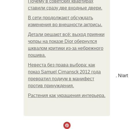
Почему в советских квартирах
ставили сразу две входные двери.
В сети продолжают обсуждать
изменения во внешности актрисы.
Детали решают всё: выход приянки
чопры на показе Dior обернулся
шквалом критики из-за небрежного
пошива.
Невеста без права выбора: как
показ Samuel Cirnansck 2012 года
. Nia
превратил подиум в манифест
против принуждения.
Растения как украшения интерьера.