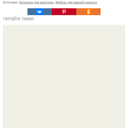
Категории:
Интерьер для квартиры
,
Мебель для ванной комнаты
Читайте также
Поленницы: простые и функциональные решения.
Культурный код. Можно сделать красивый интерьер