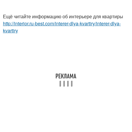
Ещё читайте информацию об интерьере для квартиры
http://interior.ru-best.com/interer-dlya-kvartiry/interer-dlya-
kvartiry