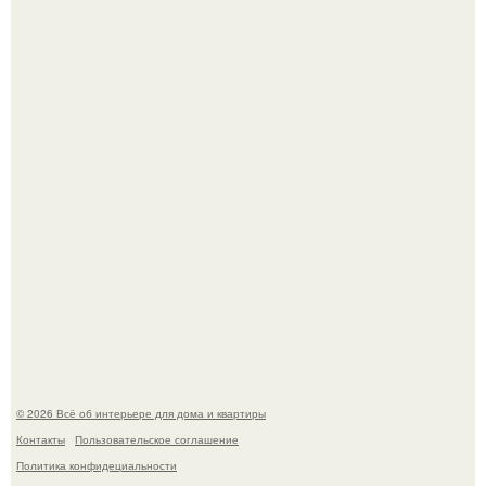
"Проиллюстрированные Люди": Томас майландер
превратил солнечные ожоги в арт - объект.
Детали решают всё: выход приянки чопры на показе Dior
обернулся шквалом критики из-за небрежного пошива.
© 2026 Всё об интерьере для дома и квартиры
Контакты
Пользовательское соглашение
Политика конфидециальности