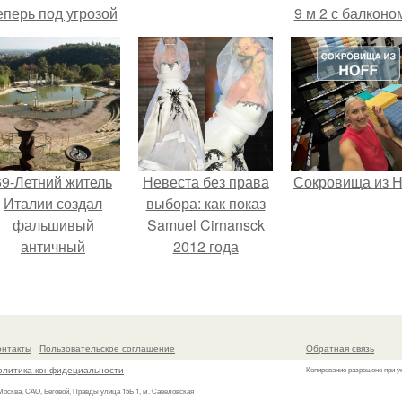
еперь под угрозой
9 м 2 с балконом
мамины нервы.
Краснодаре.
69-Летний житель
Невеста без права
Сокровища из Ho
Италии создал
выбора: как показ
фальшивый
Samuel Cirnansck
античный
2012 года
амфитеатр и
превратил подиум
долгое время
в манифест против
успешно выдавал
принуждения.
его за настоящее
онтакты
Пользовательское соглашение
Обратная связь
историческое
олитика конфидециальности
Копирование разрешено при у
наследие.
 Москва, САО, Беговой, Правды улица 15Б 1, м. Савёловская