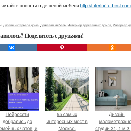
 читайте новости о дешевой мебели
http://interior.ru-best.
и:
Дизайн интерьера дома
,
Дешевая мебель
,
Интерьер деревянных домов
,
Интерьер д
авилось? Поделитесь с друзьями!
Нейросети
55 самых
Дизайн
добрались до
интересных мест в
малометражн
емейных чатов, и
Москве.
студии 21, 1 м 2 