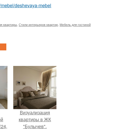
com/mebel/deshevaya-mebel
ля квартиры
,
Стили интерьеров квартир
,
Мебель для гостиной
Визуализация
ой
квартиры в ЖК
(24,
"Булычев".