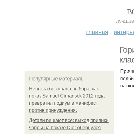
В
лучшие 
главная
интерь
Гор
кла
Приче
подби
Популярные материалы
наско
Невеста без права выбора: как
показ Samuel Cirnansck 2012 года
превратил подиум в манифест
против принуждения.
Детали решают всё: выход приянки
чопры на показе Dior обернулся