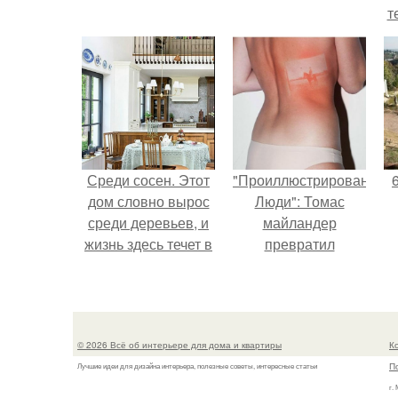
т
Среди сосен. Этот
"Проиллюстрированные
дом словно вырос
Люди": Томас
среди деревьев, и
майландер
жизнь здесь течет в
превратил
собственном ритме
солнечные ожоги в
- спокойно, без
арт - объект.
спешки и лишнего
шума.
© 2026 Всё об интерьере для дома и квартиры
К
П
Лучшие идеи для дизайна интерьера, полезные советы, интересные статьи
г.