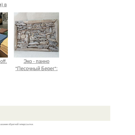
) в
ff.
Эко - панно
"Песочный Берег":
казании обратной гиперссылки.