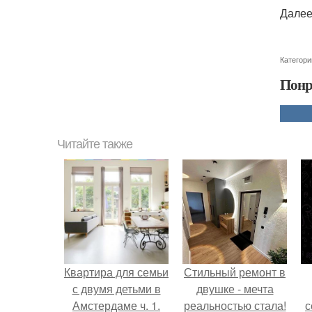
Далее
Категори
Понр
Читайте также
Квартира для семьи
Стильный ремонт в
с двумя детьми в
двушке - мечта
Амстердаме ч. 1.
реальностью стала!
с