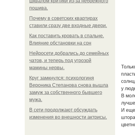
шквалом критики из-за небрежного
пошива.
Почему в советских квартирах
ставили сразу две входные двери.
Как поставить кровать в спальне.
Влияние обстановки на сон
Нейросети добрались до семейных
чатов, и теперь под угрозой
Тольк
мамины нервы.
пласт
Круг замкнулся: психологиня
солнц
Вероника Степанова снова вышла
у люд
замуж за собственного бывшего
В мол
мужа.
лучше
И еще
В сети продолжают обсуждать
штора
изменения во внешности актрисы.
цветн