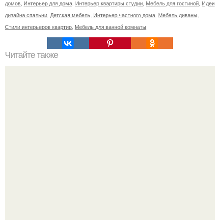
домов
,
Интерьер для дома
,
Интерьер квартиры студии
,
Мебель для гостиной
,
Идеи
дизайна спальни
,
Детская мебель
,
Интерьер частного дома
,
Мебель диваны
,
Стили интерьеров квартир
,
Мебель для ванной комнаты
Читайте также
Loft от дизайнера оливье бернса.