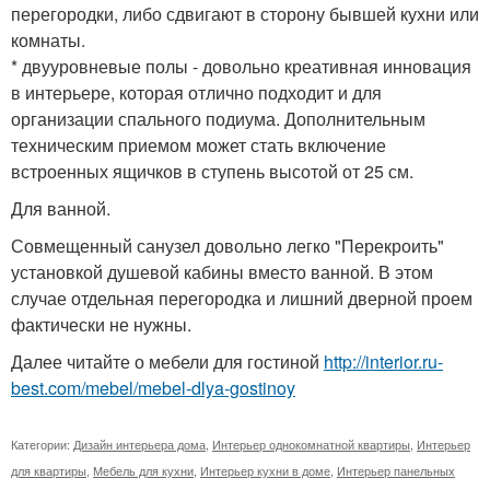
перегородки, либо сдвигают в сторону бывшей кухни или
комнаты.
* двууровневые полы - довольно креативная инновация
в интерьере, которая отлично подходит и для
организации спального подиума. Дополнительным
техническим приемом может стать включение
встроенных ящичков в ступень высотой от 25 см.
Для ванной.
Совмещенный санузел довольно легко "Перекроить"
установкой душевой кабины вместо ванной. В этом
случае отдельная перегородка и лишний дверной проем
фактически не нужны.
Далее читайте о мебели для гостиной
http://interior.ru-
best.com/mebel/mebel-dlya-gostinoy
Категории:
Дизайн интерьера дома
,
Интерьер однокомнатной квартиры
,
Интерьер
для квартиры
,
Мебель для кухни
,
Интерьер кухни в доме
,
Интерьер панельных