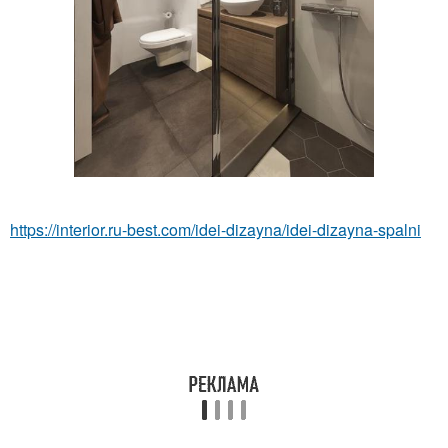
https://interior.ru-best.com/idei-dizayna/idei-dizayna-spalni