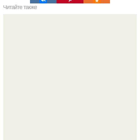
Читайте также
Советские мебельные стенки названия. Вещи века:
советские стенки 80-х.
Выходные в Тобольске провели.