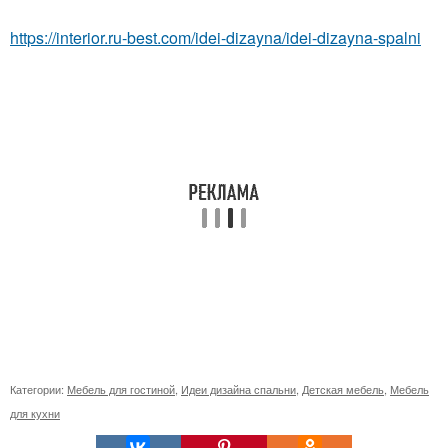
https://interior.ru-best.com/idei-dizayna/idei-dizayna-spalni
Категории:
Мебель для гостиной
,
Идеи дизайна спальни
,
Детская мебель
,
Мебель
для кухни