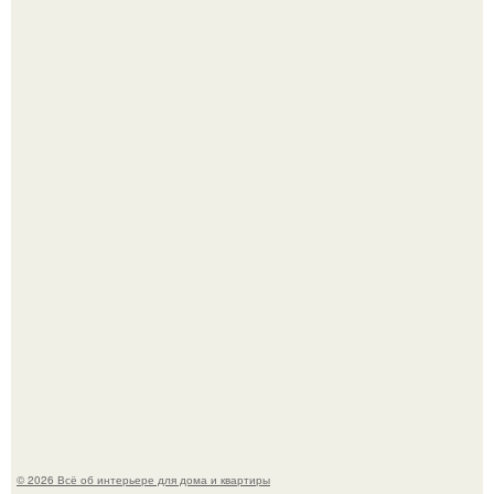
Нейросети добрались до семейных чатов, и теперь под
угрозой мамины нервы.
Круг замкнулся: психологиня Вероника Степанова снова
вышла замуж за собственного бывшего мужа.
© 2026 Всё об интерьере для дома и квартиры