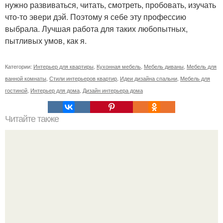
нужно развиваться, читать, смотреть, пробовать, изучать
что-то эвери дэй. Поэтому я себе эту профессию
выбрала. Лучшая работа для таких любопытных,
пытливых умов, как я.
Категории:
Интерьер для квартиры
,
Кухонная мебель
,
Мебель диваны
,
Мебель для
ванной комнаты
,
Стили интерьеров квартир
,
Идеи дизайна спальни
,
Мебель для
гостиной
,
Интерьер для дома
,
Дизайн интерьера дома
Читайте также
Дизайн интерьера. Спальня.