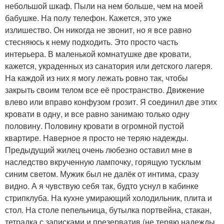
небольшой шкаф. Пыли на нем больше, чем на моей
бабушке. На полу телефон. Кажется, это уже
излишество. Он никогда не звонит, но я все равно
стесняюсь к нему подходить. Это просто часть
интерьера. В маленькой комнатушке две кровати,
кажется, украденных из санатория или детского лагеря.
На каждой из них я могу лежать ровно так, чтобы
закрыть своим телом все её пространство. Движение
влево или вправо конфузом грозит. Я соединил две этих
кровати в одну, и все равно занимаю только одну
половину. Половину кровати в огромной пустой
квартире. Наверное я просто не теряю надежды.
Предыдущий жилец очень любезно оставил мне в
наследство вкрученную лампочку, горящую тусклым
синим светом. Мужик был не далёк от интима, сразу
видно. А я чувствую себя так, будто уснул в кабинке
стрипклуба. На кухне умирающий холодильник, плита и
стол. На столе пепельница, бутылка портвейна, стакан,
тетрадка с записками и презерватив (не теряю надежды,