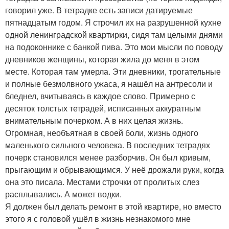
говорил уже. В тетрадке есть записи датируемые
пятнадцатым годом. Я строчил их на разрушенной кухне
одной ленинградской квартирки, сидя там целыми днями
на подоконнике с банкой пива. Это мои мысли по поводу
дневников женщины, которая жила до меня в этом
месте. Которая там умерла. Эти дневники, трогательные
и полные безмолвного ужаса, я нашёл на антресоли и
бледнел, вчитываясь в каждое слово. Примерно с
десяток толстых тетрадей, исписанных аккуратным
внимательным почерком. А в них целая жизнь.
Огромная, необъятная в своей боли, жизнь одного
маленького сильного человека. В последних тетрадях
почерк становился менее разборчив. Он был кривым,
прыгающим и обрывающимся. У неё дрожали руки, когда
она это писала. Местами строчки от пролитых слез
расплывались. А может водки.
Я должен был делать ремонт в этой квартире, но вместо
этого я с головой ушёл в жизнь незнакомого мне