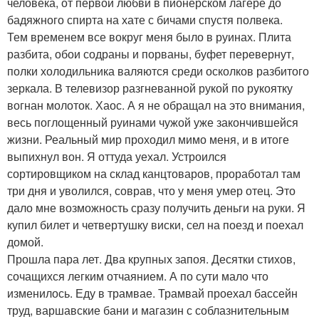
человека, от первой любви в пионерском лагере до
бадяжного спирта на хате с бичами спустя полвека.
Тем временем все вокруг меня было в руинах. Плита
разбита, обои содраны и порваны, буфет перевернут,
полки холодильника валяются среди осколков разбитого
зеркала. В телевизор разгневанной рукой по рукоятку
вогнан молоток. Хаос. А я не обращал на это внимания,
весь поглощенный руинами чужой уже закончившейся
жизни. Реальный мир проходил мимо меня, и в итоге
выпихнул вон. Я оттуда уехал. Устроился
сортировщиком на склад канцтоваров, проработал там
три дня и уволился, соврав, что у меня умер отец. Это
дало мне возможность сразу получить деньги на руки. Я
купил билет и четвертушку виски, сел на поезд и поехал
домой.
Прошла пара лет. Два крупных запоя. Десятки стихов,
сочащихся легким отчаянием. А по сути мало что
изменилось. Еду в трамвае. Трамвай проехал бассейн
труд, варшавские бани и магазин с соблазнительным