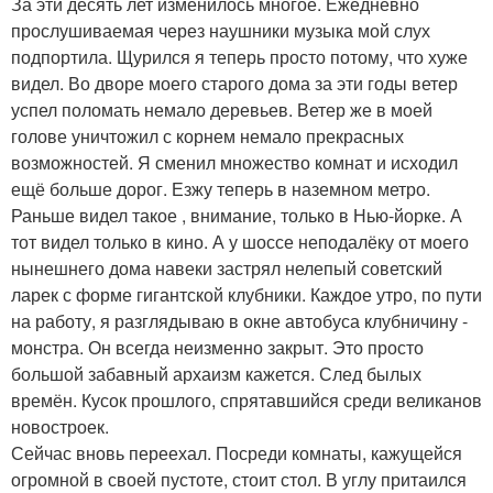
За эти десять лет изменилось многое. Ежедневно
прослушиваемая через наушники музыка мой слух
подпортила. Щурился я теперь просто потому, что хуже
видел. Во дворе моего старого дома за эти годы ветер
успел поломать немало деревьев. Ветер же в моей
голове уничтожил с корнем немало прекрасных
возможностей. Я сменил множество комнат и исходил
ещё больше дорог. Езжу теперь в наземном метро.
Раньше видел такое , внимание, только в Нью-йорке. А
тот видел только в кино. А у шоссе неподалёку от моего
нынешнего дома навеки застрял нелепый советский
ларек с форме гигантской клубники. Каждое утро, по пути
на работу, я разглядываю в окне автобуса клубничину -
монстра. Он всегда неизменно закрыт. Это просто
большой забавный архаизм кажется. След былых
времён. Кусок прошлого, спрятавшийся среди великанов
новостроек.
Сейчас вновь переехал. Посреди комнаты, кажущейся
огромной в своей пустоте, стоит стол. В углу притаился