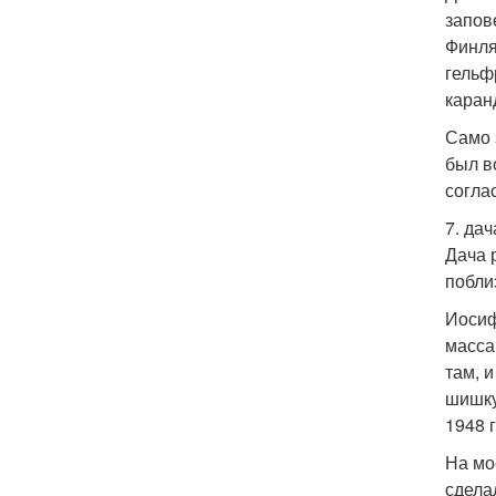
запов
Финля
гельф
каран
Само 
был в
согла
7. да
Дача 
побли
Иосиф
масса
там, 
шишку
1948 г
На мо
сдела