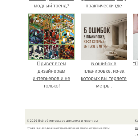
модный тренд?
практически где
угодно.
Привет всем
5 ошибок в
"
дизайнерам
планировке, из-за
интерьеров и не
которых вы теряете
только!
метры.
с
© 2026 Всё об интерьере для дома и квартиры
К
П
Лучшие идеи для дизайна интерьера, полезные советы, интересные статьи
г.