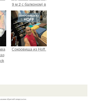
9 м 2 с балконом) в
Краснодаре.
ава
Сокровища из Hoff.
каз
sck
иум
тив
.
казании обратной гиперссылки.