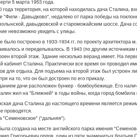
мерти 5 марта 1953 года.
0 года территория, на которой находилась дача Сталина, в
е "Фили - Давыдково", недалеко от парка победы на поклон
волынской, давыдковской и староможайским шоссе. Дача со
ние невозможно увидеть с улицы.
е было построено в 1933-1934 гг. по проекту архитектора м
аивалось и переделывалось. В 1943 (по другим источникам
роен второй этаж. Здание несколько веранд имеет. На перво
й кабинет Сталина. Практически все время он проводил име
ов для отдыха. Для подъема на второй этаж был устроен ли
ря на то, что он был достроен по его приказу.
данием дачи расположен бункер - бомбоубежище. Его налич
талин жил на "Ближней" в годы войны, когда город бомбила
ская дача Сталина до настоящего времени является режи
не проводятся.
ча "Семеновское" ("дальняя").
была создана на месте английского парка имения "Семенов
мир Григорьевич орлов, один из пяти знаменитых братьев 