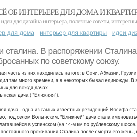
СЁ ОБ ИНТЕРЬЕРЕ ДЛЯ ДОМА И КВАРТИ
идеи для дизайна интерьера, полезные советы, интересны
ер для дома
интерьер для квартиры
идеи ди
и сталина. В распоряжении Сталина 
бросанных по советскому cоюзу.
ая часть из них находилась на юге: в Сочи, Абхазии, Грузи
дил там много времени, а в некоторых бывал единожды. В 
мых для вождя дачах.
лынская дача ( "Ближняя").
яя дача - одна из самых известных резиденций Иосифа ста
во, под селом Волынским. "Ближней" дача стала именовать
лагавшейся в успенском (на 14-м км по рублевскому шоссе.
 постоянного проживания Сталина после смерти его жены, 