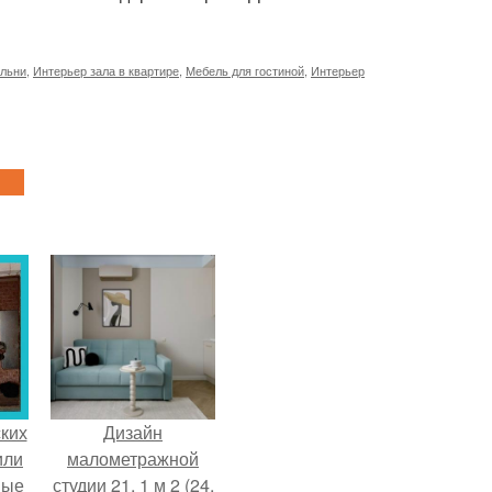
альни
,
Интерьер зала в квартире
,
Мебель для гостиной
,
Интерьер
ких
Дизайн
или
малометражной
ные
студии 21, 1 м 2 (24,