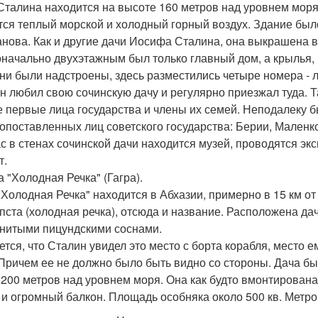
Сталина находится на высоте 160 метров над уровнем моря
тся теплый морской и холодный горный воздух. Здание было
нова. Как и другие дачи Иосифа Сталина, она выкрашена в г
начально двухэтажным был только главный дом, а крылья,
они были надстроены, здесь разместились четыре номера - л
н любил свою сочинскую дачу и регулярно приезжал туда. 
е первые лица государства и члены их семей. Неподалеку 
опоставленных лиц советского государства: Берии, Маленк
с в стенах сочинской дачи находится музей, проводятся эк
т.
а "Холодная Речка" (Гагра).
"Холодная Речка" находится в Абхазии, примерно в 15 км от
пста (холодная речка), отсюда и название. Расположена да
нитыми пицундскими соснами.
ется, что Сталин увидел это место с борта корабля, место 
 Причем ее не должно было быть видно со стороны. Дача был
 200 метров над уровнем моря. Она как будто вмонтирована 
 и огромный балкон. Площадь особняка около 500 кв. Метро