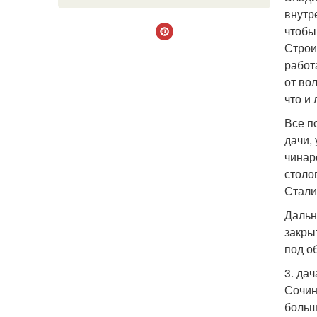
внутр
чтобы
Строи
работ
от во
что и
Все п
дачи,
чинар
столо
Стали
Дальн
закры
под о
3. да
Сочин
больш