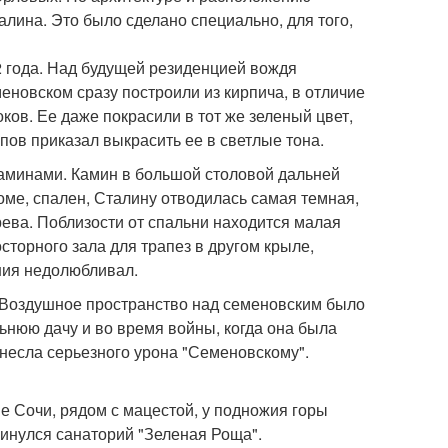
ина. Это было сделано специально, для того,
2 года. Над будущей резиденцией вождя
еновском сразу построили из кирпича, в отличие
ков. Ее даже покрасили в тот же зеленый цвет,
пов приказал выкрасить ее в светлые тона.
аминами. Камин в большой столовой дальней
оме, спален, Сталину отводилась самая темная,
рева. Поблизости от спальни находится малая
сторного зала для трапез в другом крыле,
ния недолюбливал.
. Воздушное пространство над семеновским было
льнюю дачу и во время войны, когда она была
анесла серьезного урона "Семеновскому".
 Сочи, рядом с мацестой, у подножия горы
кинулся санаторий "Зеленая Роща".