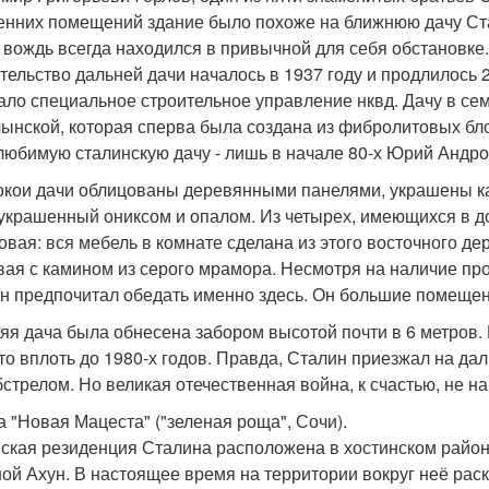
енних помещений здание было похоже на ближнюю дачу Стал
 вождь всегда находился в привычной для себя обстановке.
тельство дальней дачи началось в 1937 году и продлилось 
ало специальное строительное управление нквд. Дачу в сем
лынской, которая сперва была создана из фибролитовых бло
 любимую сталинскую дачу - лишь в начале 80-х Юрий Андро
окои дачи облицованы деревянными панелями, украшены к
 украшенный ониксом и опалом. Из четырех, имеющихся в д
овая: вся мебель в комнате сделана из этого восточного де
вая с камином из серого мрамора. Несмотря на наличие про
н предпочитал обедать именно здесь. Он большие помеще
яя дача была обнесена забором высотой почти в 6 метров
то вплоть до 1980-х годов. Правда, Сталин приезжал на да
бстрелом. Но великая отечественная война, к счастью, не н
ча "Новая Мацеста" ("зеленая роща", Сочи).
ская резиденция Сталина расположена в хостинском районе
ой Ахун. В настоящее время на территории вокруг неё рас