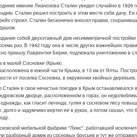
еднике имение Лианозова Сталин увидел случайно в 1926 г
ндию. Сталин решил построить в этом месте себе дачу. Ее
рейх строил. Сталин бесконечно вносил правки, сохранив
дашом.
здание собой двухэтажный дом несимметричной постройки с
осемь раз. В 1942 году она в числе других важнейших прав
сно приказу Лаврентия Берии, подлежала уничтожению в сл
ча в малой Сосновке (Крым).
расположена в южной части Крыма, в 13 км от Ялты. Построе
зости от поселка Сосновка, в окружении хвойных деревьев,
 Сталин в свои нечастые поездки в Крым останавливался в
ндровском дворце, расположенном в горах, он недолюблива
и однажды, как гласит легенда, гуляя в сосновом лесу повы
, долго и задумчиво вертел ее в руках, а потом сказал, что
оду.
сковской мебельной фабрике "Люкс", работавшей исключите
ли разборный домик из сосновых брусьев и тут же отправил