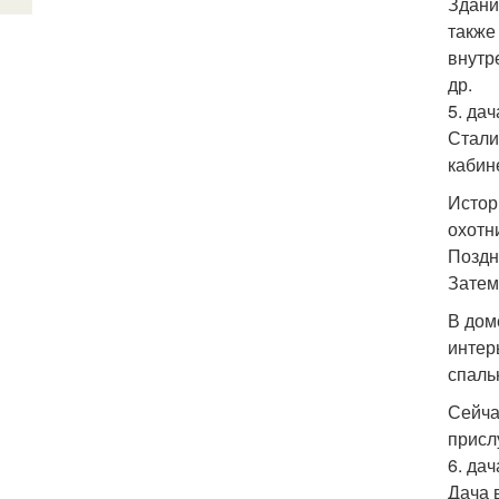
Здани
также
внутр
др.
5. дач
Стали
кабин
Истор
охотн
Поздн
Затем
В дом
интер
спаль
Сейча
присл
6. да
Дача 