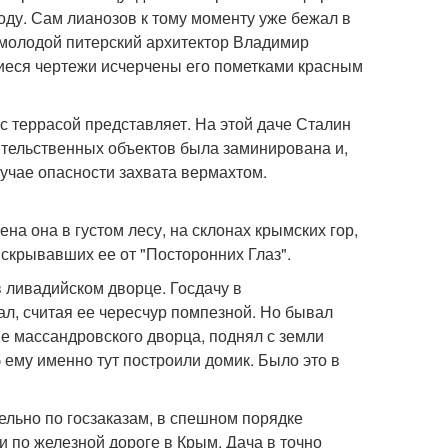
оду. Сам лианозов к тому моменту уже бежал в
 молодой питерский архитектор Владимир
шиеся чертежи исчерчены его пометками красным
 террасой представляет. На этой даче Сталин
ительственных объектов была заминирована и,
учае опасности захвата вермахтом.
на она в густом лесу, на склонах крымских гор,
 скрывавших ее от "Посторонних Глаз".
 ливадийском дворце. Госдачу в
л, считая ее чересчур помпезной. Но бывал
ше массандровского дворца, поднял с земли
 б ему именно тут построили домик. Было это в
льно по госзаказам, в спешном порядке
и по железной дороге в Крым. Дача в точно