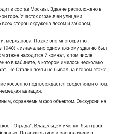
ходит в состав Москвы. Здание расположено в
ной горе. Участок ограничен улицами
 всех сторон окружена лесом и забором,
. и. мержанова. Позже оно многократно
 в 1948) к изначально одноэтажному зданию был
м этаже находится 7 комнат, в том числе
нно в кабинете, в котором имелось несколько
фт. Но Сталин почти не бывал на втором этаже,
ие косвенно подтверждается сведениями о том,
 немецкая авиация.
мным, охраняемым фсо объектом. Экскурсии на
ское - Отрада". Владельцем имения был граф
Орловых. По архитектуре и расположению