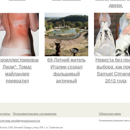
двери.
Проиллюстрированные
69-Летний житель
Невеста без пр
Люди": Томас
Италии создал
выбора: как по
майландер
фальшивый
Samuel Cirnan
превратил
античный
2012 года
олнечные ожоги в
амфитеатр и
превратил под
арт - объект.
долгое время
в манифест про
успешно выдавал
принуждения
его за настоящее
онтакты
Пользовательское соглашение
Обратная связь
историческое
олитика конфидециальности
Копирование разрешено при у
наследие.
 Москва, САО, Беговой, Правды улица 15Б 1, м. Савёловская