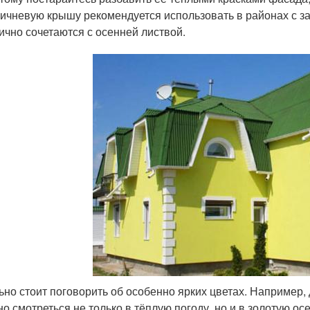
ичневую крышу рекомендуется использовать в районах с за
ично сочетаются с осенней листвой.
ьно стоит поговорить об особенно ярких цветах. Например
но смотреться не только в тёплую погоду, но и в золотую ос