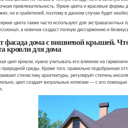
очная привлекательность. Яркие цвета и красивые формы д
жих, но и грабителей, поэтому в данном случае будет необ
 яркие цвета также часто используют для экстравагантных 
ссионал, а новичок создаст полную дисгармонию и безвкус
т фасада дома с вишневой крышей. Что
та кровли для дома
ая цвет кровли, нужно учитывать его влияние на гармонич
и природной среды. Кроме того, правильно подобранная о
ркивает стилистику архитектуры, регулирует степень инсол
тельно, цвет создает визуальные иллюзии — с его помощью
я.