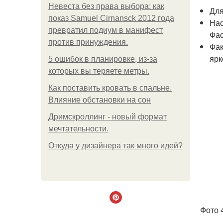
Невеста без права выбора: как
Для
показ Samuel Cirnansck 2012 года
Нас
превратил подиум в манифест
Фас
против принуждения.
Фак
ярк
5 ошибок в планировке, из-за
которых вы теряете метры.
Как поставить кровать в спальне.
Влияние обстановки на сон
Дримскроллинг - новый формат
мечтательности.
Откуда у дизайнера так много идей?
Фото 