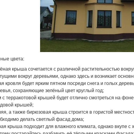
ные цвета:
ёная крыша сочетается с различной растительностью вокруг
тущими вокруг деревьями, однако здесь и возникает основ
ая кровля будет ярким пятном посреди снега и голых дерев
евья, сохраняющие зелёный цвет круглый год;
 с терракотовой крышей будет отлично смотреться на фоне 
довой крышей;
яя, а также бирюзовая крыша строится в гористой местност
бходимо делать светлый фасад дома;
ая крыша подходит для влажного климата, однако вкупе с 
тому постарайтесь разбавить её тёплыми красками фасада