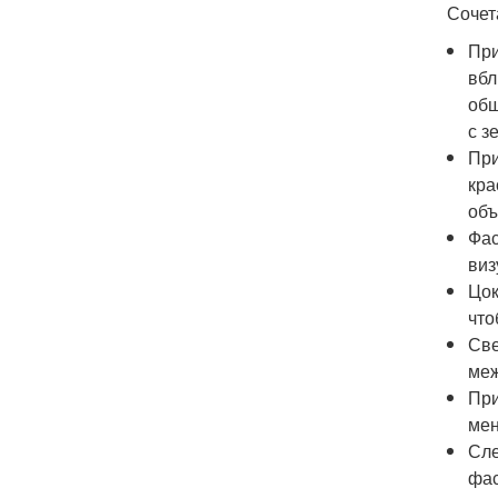
Сочет
При
вбл
общ
с з
При
кра
объ
Фас
виз
Цок
что
Све
меж
При
мен
Сле
фас