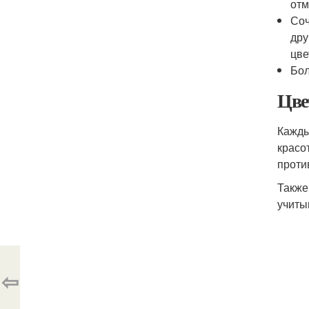
отм
Соч
дру
цве
Бол
Цве
Кажды
красо
проти
Также
учиты
⇦