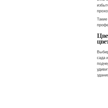
избыт
прохо
Такие
профе
Цве
цве
Выбир
сада 
подче
удиви
здани