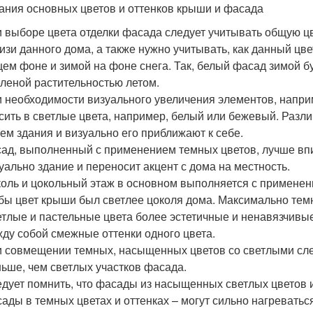
ания основных цветов и оттенков крыши и фасада
 выборе цвета отделки фасада следует учитывать общую ц
изи данного дома, а также нужно учитывать, как данный цве
ем фоне и зимой на фоне снега. Так, белый фасад зимой бу
еленой растительностью летом.
 необходимости визуального увеличения элементов, наприм
сить в светлые цвета, например, белый или бежевый. Разл
ем здания и визуально его приближают к себе.
ад, выполненный с применением темных цветов, лучше вп
уально здание и переносит акцент с дома на местность.
оль и цокольный этаж в основном выполняется с применени
бы цвет крыши был светлее цоколя дома. Максимально тем
тлые и пастельные цвета более эстетичные и ненавязчивы
ду собой смежные оттенки одного цвета.
 совмещении темных, насыщенных цветов со светлыми след
ьше, чем светлых участков фасада.
дует помнить, что фасады из насыщенных светлых цветов и
ады в темных цветах и оттенках – могут сильно нагреватьс