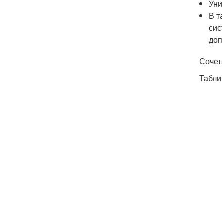
Уни
В т
сис
доп
Сочет
Табли