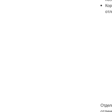
Кор
отл
Отдел
отлич