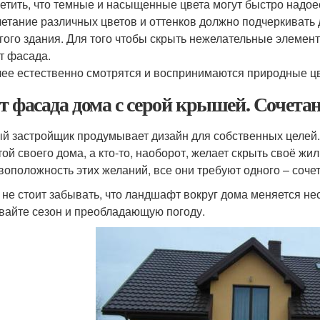
етить, что темные и насыщенные цвета могут быстро надое
етание различных цветов и оттенков должно подчеркивать 
гого здания. Для того чтобы скрыть нежелательные элемен
т фасада.
ее естественно смотрятся и воспринимаются природные цве
т фасада дома с серой крышей. Сочета
й застройщик продумывает дизайн для собственных целей. К
той своего дома, а кто-то, наоборот, желает скрыть своё жи
воположность этих желаний, все они требуют одного – соче
 не стоит забывать, что ландшафт вокруг дома меняется не
вайте сезон и преобладающую погоду.