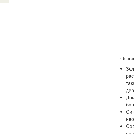
Основ
Зел
рас
так
дер
Дом
бор
Син
нео
Сер
поэ