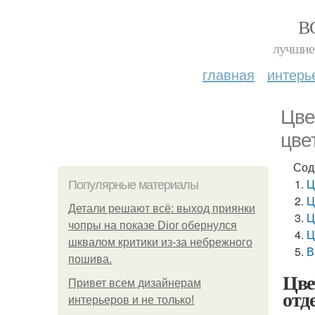
В
лучшие 
главная
интерь
Цве
цве
Сод
Ц
Популярные материалы
Ц
Детали решают всё: выход приянки
Ц
чопры на показе Dior обернулся
Ц
шквалом критики из-за небрежного
В
пошива.
Цве
Привет всем дизайнерам
отд
интерьеров и не только!