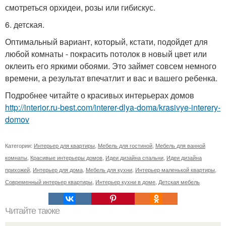
смотреться орхидеи, розы или гибискус.
6. детская.
Оптимальный вариант, который, кстати, подойдет для
любой комнаты - покрасить потолок в новый цвет или
оклеить его яркими обоями. Это займет совсем немного
времени, а результат впечатлит и вас и вашего ребенка.
Подробнее читайте о красивых интерьерах домов
http://interior.ru-best.com/interer-dlya-doma/krasivye-interery-
domov
Категории:
Интерьер для квартиры
,
Мебель для гостиной
,
Мебель для ванной
комнаты
,
Красивые интерьеры домов
,
Идеи дизайна спальни
,
Идеи дизайна
прихожей
,
Интерьер для дома
,
Мебель для кухни
,
Интерьер маленькой квартиры
,
Современный интерьер квартиры
,
Интерьер кухни в доме
,
Детская мебель
Читайте также