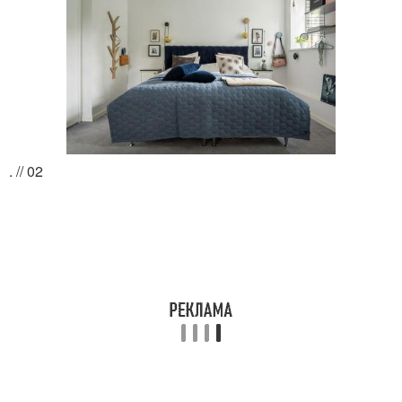
. // 02