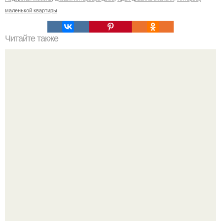
маленькой квартиры
Читайте также
Плитка для печки в доме. Плитка для печи и камина -
какую выбрать и какой лучше обложить печь в доме.