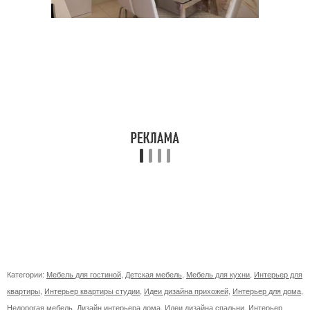
Категории:
Мебель для гостиной
,
Детская мебель
,
Мебель для кухни
,
Интерьер для
квартиры
,
Интерьер квартиры студии
,
Идеи дизайна прихожей
,
Интерьер для дома
,
Недорогая мебель
,
Дизайн интерьера дома
,
Идеи дизайна спальни
,
Интерьер