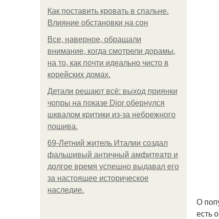
Как поставить кровать в спальне.
Влияние обстановки на сон
Все, наверное, обращали
внимание, когда смотрели дорамы,
на то, как почти идеально чисто в
корейских домах.
Детали решают всё: выход приянки
чопры на показе Dior обернулся
шквалом критики из-за небрежного
пошива.
69-Летний житель Италии создал
фальшивый античный амфитеатр и
долгое время успешно выдавал его
за настоящее историческое
наследие.
О поп
есть 