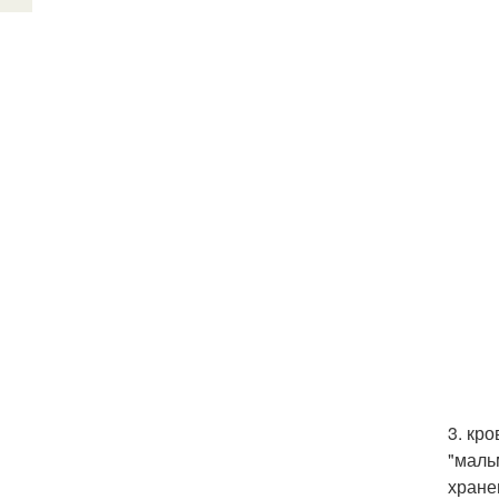
3. кр
"маль
хране