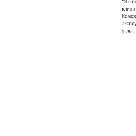
"Эксп
клиен
Комфо
экспл
углы.