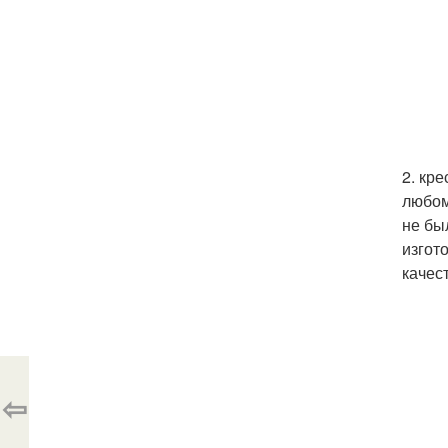
2. кр
любом
не бы
изгот
качес
⇦