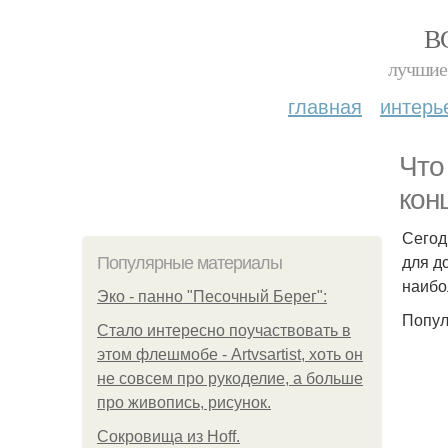
В
лучшие 
главная
интерь
Что
кон
Сегод
для д
Популярные материалы
наибо
Эко - панно "Песочный Берег":
Попул
Стало интересно поучаствовать в
этом флешмобе - Artvsartist, хоть он
не совсем про рукоделие, а больше
про живопись, рисунок.
Сокровища из Hoff.