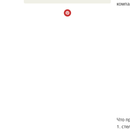
компа
Что п
1. ст