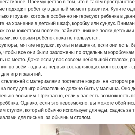
 негативное. Преимущество в том, что в таком пространств
ые подходят ребёнку в данный момент развития. Купите од
лько игрушек, которые особенно интересуют ребенка в да
те на хранение в детский шкаф, коробку или сундук. Внимани
аж со множеством полочек, займите нижние полки детскими
ками, которыми ребёнок пока не пользуется.
рукторы, мягкие игрушки, куклы и машинки, если они есть,
, чтобы все они были разложены по отдельным коробочкам 
ть на место. Даже если у вас совсем небольшой стеллаж, р
ния во всём - одна из первых составляющих монтессори - с
 для игр и занятий.
 стеллажей с материалами постелите коврик, на котором реб
 на полу для игр обязательно должно быть у малыша. Оно 
тельно большим. Прекрасно, если у вас есть возможность по
 ребёнка. Однако, если это невозможно, вы можете обойтись 
им стулом, который обычно использует для еды, садясь за т
иалами для письма, за обычным столом.