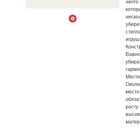
нечто
котор
неско
убери
стелл
игруш
Конст
Важно
убира
гармо
Место
Около
место
обяза
росту
высок
матер