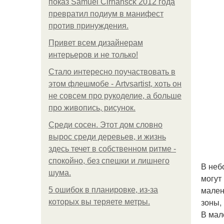
показ Samuel Cirnansck 2012 года
превратил подиум в манифест
против принуждения.
Привет всем дизайнерам
интерьеров и не только!
Стало интересно поучаствовать в
этом флешмобе - Artvsartist, хоть он
не совсем про рукоделие, а больше
про живопись, рисунок.
Среди сосен. Этот дом словно
вырос среди деревьев, и жизнь
здесь течет в собственном ритме -
спокойно, без спешки и лишнего
В неб
шума.
могут 
мален
5 ошибок в планировке, из-за
зоны, 
которых вы теряете метры.
В мал