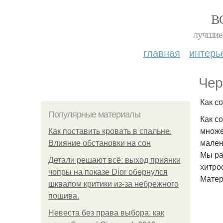
В
лучшие 
главная
интерь
Чер
Как с
Популярные материалы
Как с
множе
Как поставить кровать в спальне.
мален
Влияние обстановки на сон
Мы ра
Детали решают всё: выход приянки
хитро
чопры на показе Dior обернулся
Матер
шквалом критики из-за небрежного
пошива.
Невеста без права выбора: как