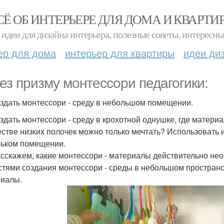
СЁ ОБ ИНТЕРЬЕРЕ ДЛЯ ДОМА И КВАРТИ
идеи для дизайна интерьера, полезные советы, интересны
ер для дома
интерьер для квартиры
идеи ди
ез призму монтессори педагогики:
оздать монтессори - среду в небольшом помещении.
оздать монтессори - среду в крохотной однушке, где матер
стве низких полочек можно только мечтать? Использовать
ьком помещении.
сскажем, какие монтессори - материалы действительно не
стями создания монтессори - среды в небольшом пространс
иалы.