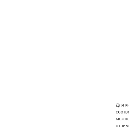
Для к
соотв
можно
отним