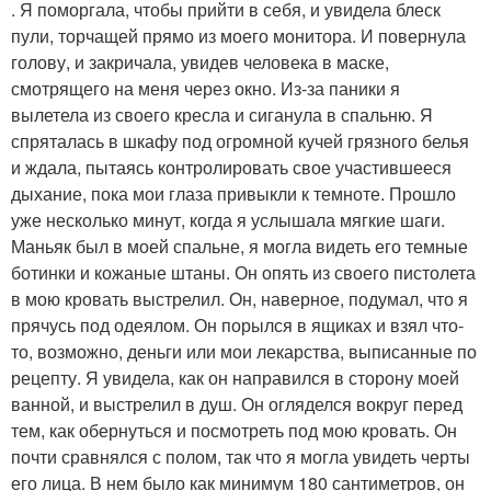
. Я поморгала, чтобы прийти в себя, и увидела блеск
пули, торчащей прямо из моего монитора. И повернула
голову, и закричала, увидев человека в маске,
смотрящего на меня через окно. Из-за паники я
вылетела из своего кресла и сиганула в спальню. Я
спряталась в шкафу под огромной кучей грязного белья
и ждала, пытаясь контролировать свое участившееся
дыхание, пока мои глаза привыкли к темноте. Прошло
уже несколько минут, когда я услышала мягкие шаги.
Маньяк был в моей спальне, я могла видеть его темные
ботинки и кожаные штаны. Он опять из своего пистолета
в мою кровать выстрелил. Он, наверное, подумал, что я
прячусь под одеялом. Он порылся в ящиках и взял что-
то, возможно, деньги или мои лекарства, выписанные по
рецепту. Я увидела, как он направился в сторону моей
ванной, и выстрелил в душ. Он огляделся вокруг перед
тем, как обернуться и посмотреть под мою кровать. Он
почти сравнялся с полом, так что я могла увидеть черты
его лица. В нем было как минимум 180 сантиметров, он