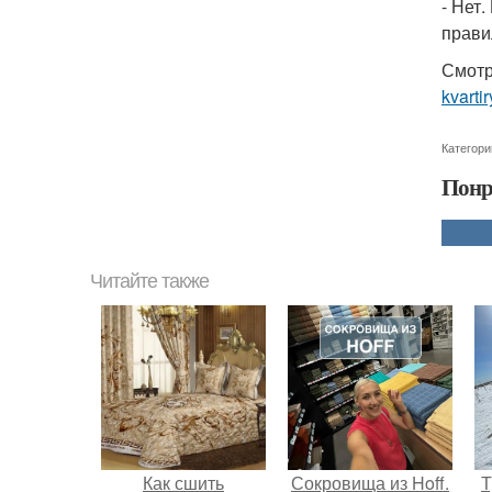
- Нет.
прави
Смотр
kvarti
Категори
Понр
Читайте также
Как сшить
Сокровища из Hoff.
Т