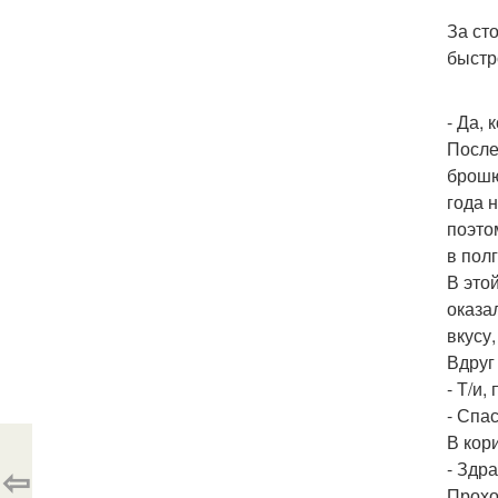
За ст
быстр
- Да,
После
брошю
года 
поэто
в пол
В это
оказа
вкусу
Вдруг
- Т/и,
- Спа
В кор
- Здра
⇦
Прохо