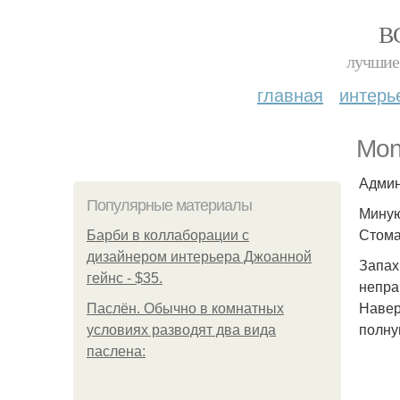
В
лучшие 
главная
интерь
Mon
Админ
Популярные материалы
Миную
Стома
Барби в коллаборации с
дизайнером интерьера Джоанной
Запах
гейнс - $35.
непра
Навер
Паслён. Обычно в комнатных
полну
условиях разводят два вида
паслена: