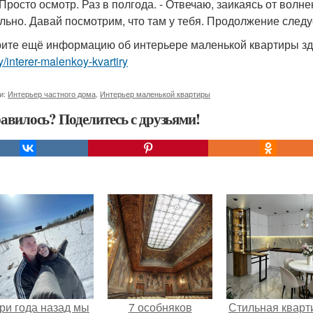
 Просто осмотр. Раз в полгода. - Отвечаю, заикаясь от волне
льно. Давай посмотрим, что там у тебя. Продолжение следу
ите ещё информацию об интерьере маленькой квартиры з
ry/interer-malenkoy-kvartiry
и:
Интерьер частного дома
,
Интерьер маленькой квартиры
авилось? Поделитесь с друзьями!
ри года назад мы
7 особняков
Стильная кварт