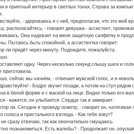
ки и приятный интерьер в светлых тонах. Справа за компью
и.
вствуйте, - здороваюсь я с ней, предполагая, что это мой вр
шу, располагайтесь, - говорит девушка - ассистент, провожа
живаюсь. Она надевает на меня защитную салфетку и предла
ны. Пытаюсь быть спокойной, а ассистентка говорит:
тор ли придёт через минуту. Подождите, пожалуйста.
ошо.
оставляют одну. Через несколько секунд слышу шаги и голо
ё приготовила.
ошо, сейчас мы начнём, - отвечает мужской голос, и я невол
 здравствуйте! - Бодро звучит позади, а потом на стул рядо
на в белой форме и с маской на лице. Видно только его ма
ся - кажется, он улыбается. Сердце так и замирает.
ктор ли. Сегодня я проведу осмотр, - говорит он, натягивая 
о голоса и пристального взгляда. - Как тебя зовут?
 - не сразу отвечаю, так как окончательно смущаюсь.
ятно познакомиться. Есть жалобы? - Продолжает он, опуска