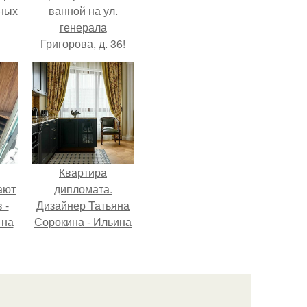
тных
ванной на ул.
генерала
Григорова, д. 36!
Квартира
ают
дипломата.
 -
Дизайнер Татьяна
 на
Сорокина - Ильина
.
создала
классический
интерьер для
возрастной пары в
квартире площадью