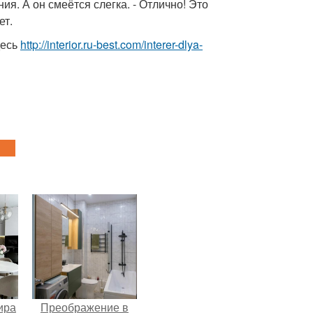
ния. А он смеётся слегка. - Отлично! Это
ет.
десь
http://interior.ru-best.com/interer-dlya-
ира
Преображение в