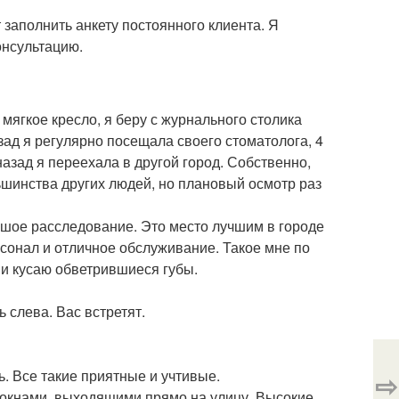
 заполнить анкету постоянного клиента. Я
онсультацию.
ягкое кресло, я беру с журнального столика
зад я регулярно посещала своего стоматолога, 4
 назад я переехала в другой город. Собственно,
льшинства других людей, но плановый осмотр раз
ьшое расследование. Это место лучшим в городе
сонал и отличное обслуживание. Такое мне по
 и кусаю обветрившиеся губы.
ь слева. Вас встретят.
сь. Все такие приятные и учтивые.
⇨
 окнами, выходящими прямо на улицу. Высокие