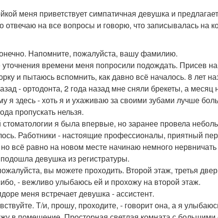
ойкой меня приветствует симпатичная девушка и предлагает
о отвечаю на все вопросы и говорю, что записывалась на к
 конечно. Напомните, пожалуйста, вашу фамилию.
 уточнения времени меня попросили подождать. Присев на м
рку и пытаюсь вспомнить, как давно всё началось. 8 лет на
назад - ортодонта, 2 года назад мне сняли брекеты, а месяц
му я здесь - хоть я и ухаживаю за своими зубами лучше бо
года пропускать нельзя.
й стоматологии я была впервые, но заранее провела небол
лось. Работники - настоящие профессионалы, приятный пер
, но всё равно на новом месте начинаю немного нервничать
 подошла девушка из регистратуры.
 пожалуйста, вы можете проходить. Второй этаж, третья двер
сибо, - вежливо улыбаюсь ей и прохожу на второй этаж.
идоре меня встречает девушка - ассистент.
вствуйте. Т/и, прошу, проходите, - говорит она, а я улыбаю
жу в помещение. Просторная светлая комната с большими