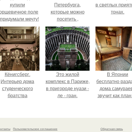
купили
Петербурга,
в светлых прия
орщевичное поле
которые можно
тонах.
 придумали мечту!
посетить ,
внимание, только с
экскурсией.
Кёнигсберг.
Это жилой
В Японии
Интерьер дома
комплекс в Париже,
бесплатно разд
студенческого
в пригороде нуази -
дома самураев
братства
ле - гран.
звучит как план
"Германия".
новую жизнь
онтакты
Пользовательское соглашение
Обратная связь