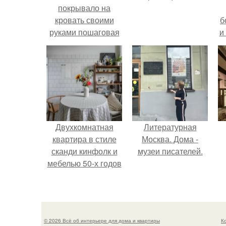
покрывало на
кровать своими
б
руками пошаговая
и
инструкция. Как
сшить покрывало
своими руками.
Двухкомнатная
Литературная
квартира в стиле
Москва. Дома -
сканди кинфолк и
музеи писателей.
мебелью 50-х годов
в высотке на
котельнической.
© 2026 Всё об интерьере для дома и квартиры
К