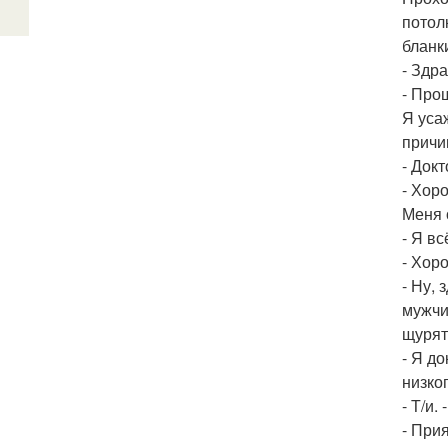
потол
бланк
- Здра
- Про
Я уса
причи
- Док
- Хор
Меня 
- Я вс
- Хор
- Ну,
мужчи
щурят
- Я до
низког
- Т/и.
- При