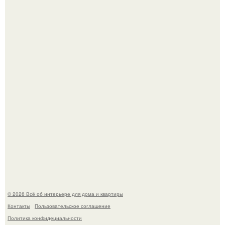
Сокровища из Hoff.
Эко - панно "Песочный Берег":
© 2026 Всё об интерьере для дома и квартиры
Контакты
Пользовательское соглашение
Политика конфидециальности