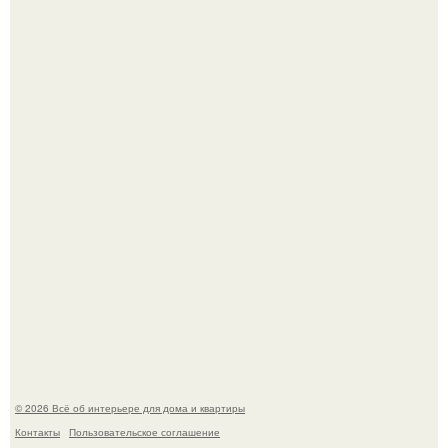
5 ошибок в планировке, из-за которых вы теряете метры.
"Проиллюстрированные Люди": Томас майландер
превратил солнечные ожоги в арт - объект.
© 2026 Всё об интерьере для дома и квартиры
Контакты
Пользовательское соглашение