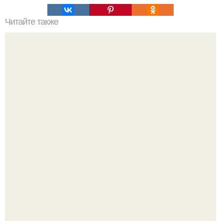
Читайте также
Необычные способы стирки - эффективные и
экологичные!
В этом просторном пентхаусе с шестью спальнями