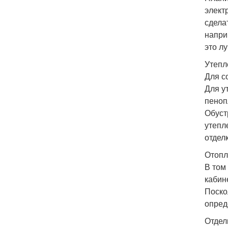
элект
сдела
напри
это л
Утепл
Для с
Для у
пеноп
Обуст
утепл
отдел
Отопл
В том
кабин
Поско
опред
Отдел