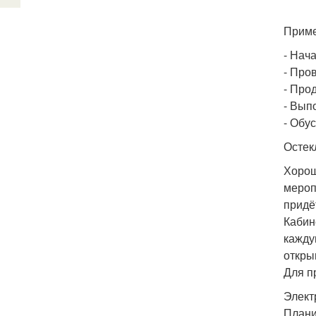
Приме
- Нач
- Про
- Про
- Вып
- Обу
Остек
Хорош
мероп
придё
Кабин
кажду
откры
Для п
Элект
Плани