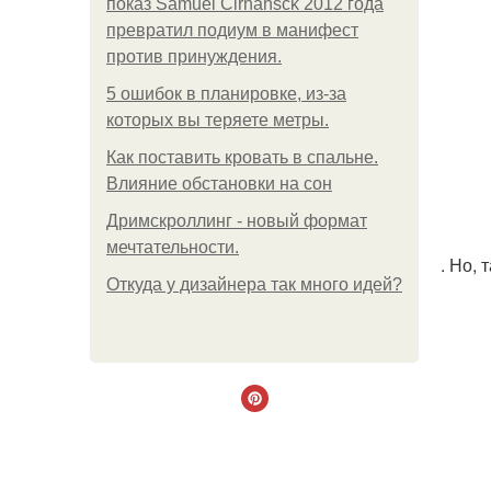
показ Samuel Cirnansck 2012 года
превратил подиум в манифест
против принуждения.
5 ошибок в планировке, из-за
которых вы теряете метры.
Как поставить кровать в спальне.
Влияние обстановки на сон
Дримскроллинг - новый формат
мечтательности.
. Но,
Откуда у дизайнера так много идей?