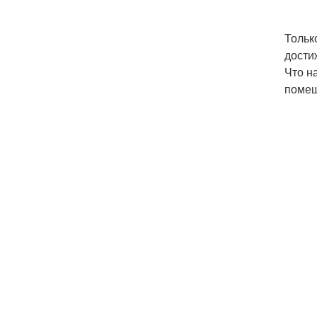
Тольк
дости
Что н
помещ