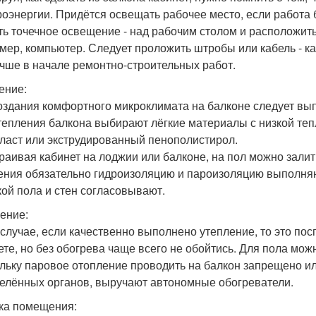
роэнергии. Придётся освещать рабочее место, если работа 
ть точечное освещение - над рабочим столом и расположить 
мер, компьютер. Следует проложить штробы или кабель - ка
учше в начале ремонтно-строительных работ.
ение:
оздания комфортного микроклимата на балконе следует выпо
тепления балкона выбирают лёгкие материалы с низкой теп
ласт или экструдированный пенополистирол.
раивая кабинет на лоджии или балконе, на пол можно залить
ения обязательно гидроизоляцию и пароизоляцию выполня
кой пола и стен согласовывают.
ение:
 случае, если качественно выполнено утепление, то это по
ете, но без обогрева чаще всего не обойтись. Для пола мож
льку паровое отопление проводить на балкон запрещено ил
елённых органов, выручают автономные обогреватели.
ка помещения: