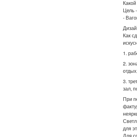
Какой
Цель -
- Ваго
Дизай
Как с
искус
1. ра
2. зо
отдых
3. тр
зал, п
При п
факту
неярк
Светл
для э
Для с