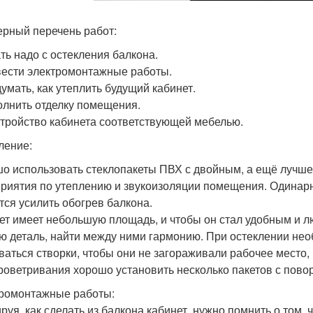
рный перечень работ:
ать надо с остекления балкона.
вести электромонтажные работы.
думать, как утеплить будущий кабинет.
олнить отделку помещения.
стройство кабинета соответствующей мебелью.
ление:
о использовать стеклопакеты ПВХ с двойным, а ещё лучше
риятия по утеплению и звукоизоляции помещения. Одинарны
тся усилить обогрев балкона.
ет имеет небольшую площадь, и чтобы он стал удобным и 
ю деталь, найти между ними гармонию. При остеклении нео
ваться створки, чтобы они не загораживали рабочее место
роветривания хорошо установить несколько пакетов с повор
ромонтажные работы:
руя, как сделать из балкона кабинет, нужно помнить о том,