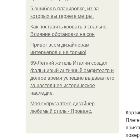
5 ошибок в планировке, из-за
которых вы теряете метры.
Как поставить кровать в спальне.
Влияние обстановки на сон
Привет всем дизайнерам
интерьеров и не только!
69-Летний житель Италии создал
фальшивый античный амфитеатр и
долгое время успешно выдавал его
за настоящее историческое
наследие.
Моя супруга тоже дизайнер
любимый стиль - Прованс.
Корзи
Плете
прият
повер