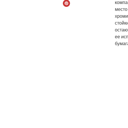
компа
место
хроми
стойк
остаю
ее ис
бумаг