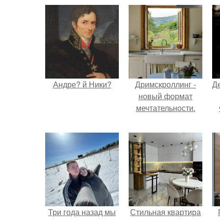
Андре? й Ники?
Дримскроллинг -
Д
новый формат
мечтательности.
Три года назад мы
Стильная квартира