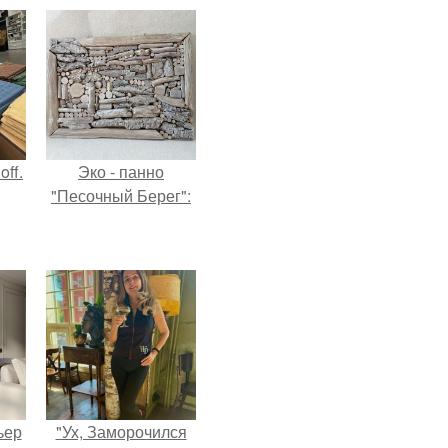
ff.
Эко - панно
"Песочный Берег":
ьер
"Ух, Заморочился