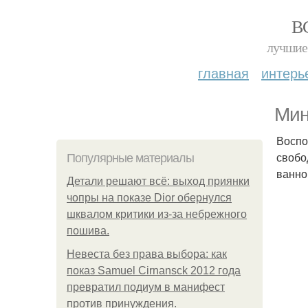
В
лучшие 
главная
интерь
Мин
Воспо
свобо
Популярные материалы
ванно
Детали решают всё: выход приянки
чопры на показе Dior обернулся
шквалом критики из-за небрежного
пошива.
Невеста без права выбора: как
показ Samuel Cirnansck 2012 года
превратил подиум в манифест
против принуждения.