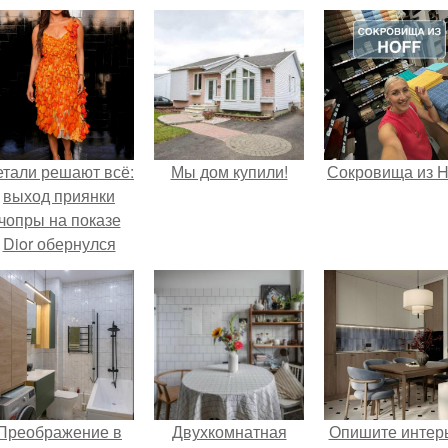
етали решают всё:
Мы дом купили!
Сокровища из Ho
выход приянки
чопры на показе
Dior обернулся
шквалом критики
из-за небрежного
пошива.
Преображение в
Двухкомнатная
Опишите интер