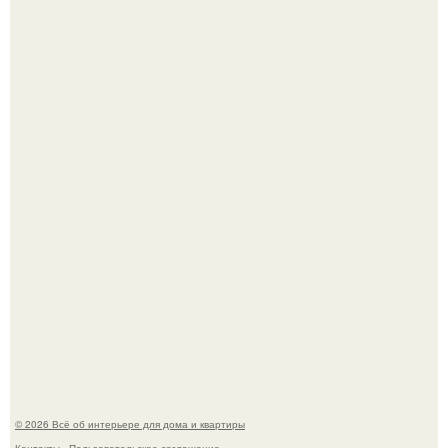
Детали решают всё: выход приянки чопры на показе Dior
обернулся шквалом критики из-за небрежного пошива.
Невеста без права выбора: как показ Samuel Cirnansck
2012 года превратил подиум в манифест против
принуждения.
© 2026 Всё об интерьере для дома и квартиры