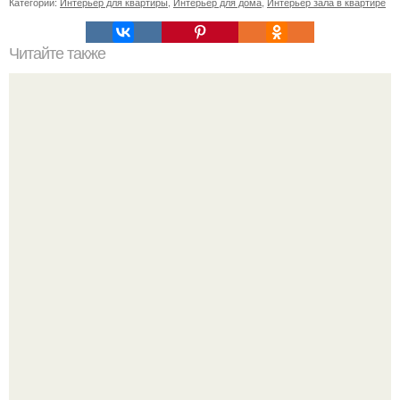
Категории:
Интерьер для квартиры
,
Интерьер для дома
,
Интерьер зала в квартире
Читайте также
Штульповое окно - надежная и практичная инновация.
Культурный код. Можно сделать красивый интерьер