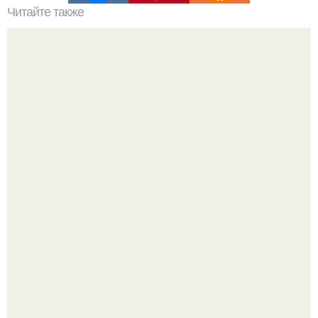
Читайте также
26 вещей, убивающие женственность.
Культурный код. Можно сделать красивый интерьер
практически где угодно.