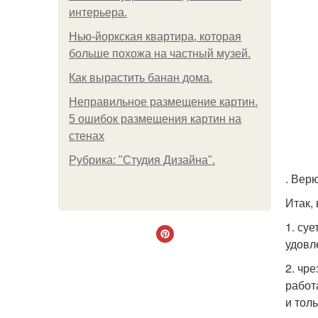
интерьера.
Нью-йоркская квартира, которая
больше похожа на частный музей.
Как вырастить банан дома.
Неправильное размещение картин.
5 ошибок размещения картин на
стенах
Рубрика: "Студия Дизайна".
. Вер
Итак,
1. суе
удовл
2. чр
работ
и тол