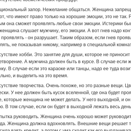
оциональный запор. Нежелание общаться. Женщина запрещ
ют, что имеют право только на хорошие эмоции, это не так. 
ым она сможет проявлять любые свои эмоции. Истерики быв
 женщина слушает мужчину, его эмоции. А вот гнев надо кон
е проявлять - он разрушает. Таким образом, если гнев проя
лять, не показывая никому, например в специальной комнат
тсутствие хобби. Это занятие для души, которое не приносит
етворение. А мужчина должен быть в курсе. В случае если
ку. В случае если это караоке или танцы, надо ее туда вози
льно, и выделить на это время.
тсутствие творчества. Очень похоже, но это разные вещи. 
ески. У нее должен быть кусок вселенной, где она будет про
е, которые женщина не может делать. У него выходной, и он 
ю. В том случае, если он будет в выходной лежать весь день
опытка руководить. Женщина очень хорошо может руководить,
да. Женщина должна вдохновлять. Внешние вещи решает 
сила взять кредит, а потом с ума сходит как его выплачива