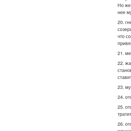
Но же
нее м
20. г
созер
что с
привя
21. м
22. ж
стано
стави
23. м
24. о
25. о
тратит
26. о
женщи