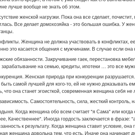
не лучше вообще не знать об этом.
сутствие женской нагрузки. Пока она все сделает, почистит, 
глась. Все делает домохозяйка - это большая ошибка. У ж
танцы.
онфликты. Женщина не должна участвовать в конфликтах, е
нно это касается общения с мужчинами. В случае если она к
ужские обязанности. Закручивание гаек, перестановка меб
, зарабатывание на семью, кредиты, ипотеки … это все мужс
онкуренция. Женская природа при конкуренции разрушается.
 быть самой лучшей для кого-то, ей не нужно доказывать ему
ь, что она станет эгоисткой, современная женщина себя не 
езависимость. Самостоятельность, сила, жесткий контроль, 
ордыня. Когда женщина обо всем считает "я Сама" или когда
ее, Качественнее". Иногда гордость заключается в фразе: "а
анность к результату. Когда женщина ставит условие, она го
ная женщина довольна тем, что есть. Иначе она начинает дум