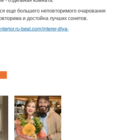
тся еще большего неповторимого очарования
повторима и достойна лучших сонетов.
/interior.ru-best.com/interer-dlya-