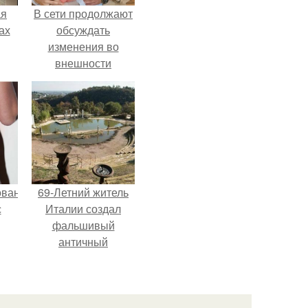
ая
В сети продолжают
ах
обсуждать
изменения во
внешности
актрисы.
ованные
69-Летний житель
с
Италии создал
фальшивый
античный
и в
амфитеатр и
долгое время
успешно выдавал
его за настоящее