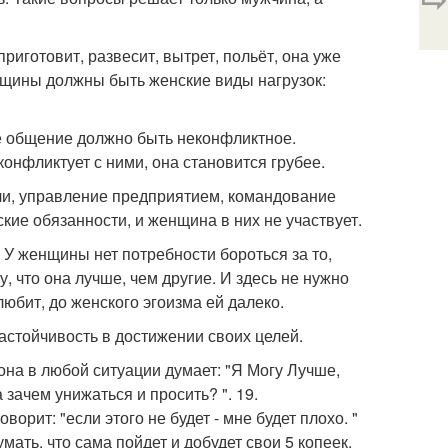
приготовит, развесит, вытрет, польёт, она уже
енщины должны быть женские виды нагрузок:
е общение должно быть неконфликтное.
онфликтует с ними, она становится грубее.
ели, управление предприятием, командование
кие обязанности, и женщина в них не участвует.
 У женщины нет потребности бороться за то,
, что она лучше, чем другие. И здесь не нужно
любит, до женского эгоизма ей далеко.
настойчивость в достижении своих целей.
 она в любой ситуации думает: "Я Могу Лучше,
 зачем унижаться и просить? ". 19.
ворит: "если этого не будет - мне будет плохо. "
ать, что сама пойдет и добудет свои 5 копеек.