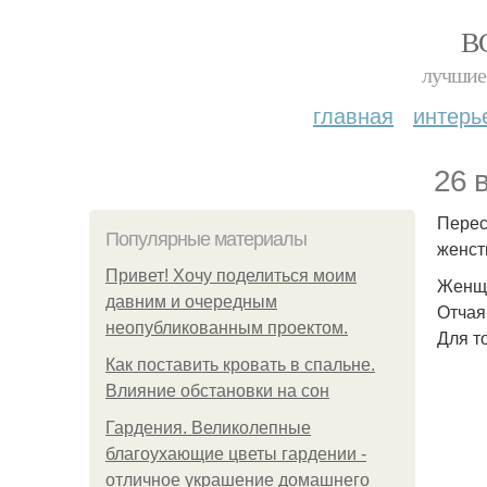
В
лучшие 
главная
интерь
26 
Перес
Популярные материалы
женст
Привет! Хочу поделиться моим
Женщи
давним и очередным
Отчая
неопубликованным проектом.
Для т
Как поставить кровать в спальне.
Влияние обстановки на сон
Гардения. Великолепные
благоухающие цветы гардении -
отличное украшение домашнего