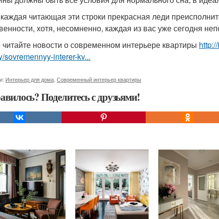
 каждая читающая эти строки прекрасная леди преисполни
венности, хотя, несомненно, каждая из вас уже сегодня не
 читайте новости о современном интерьере квартиры
http:/
ry/sovremennyy-interer-kv...
и:
Интерьер для дома
,
Современный интерьер квартиры
авилось? Поделитесь с друзьями!