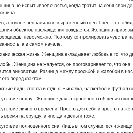
нщина не испытывает счастья, когда тратит на себя свои ден
ужчина.
нев, а точнее неправильно выраженный гнев. Гнев - это обид
цания объектов наслаждения рождается. Женщина привязывае
озерцаешь, невозможно. Поэтому контролировать чувства на
занность, а в самом начале.
еханическая жизнь. Женщина вкладывает любовь в то, что д
алобы. Женщина не жалуется, он проговаривает то, что она чу
вится виноватым. Разница между просьбой и жалобой в нас
т его перед фактом.
ужские виды спорта и отдых. Рыбалка, баскетбол и футбол н
тсутствие подруг. Женщине для сокровенного общения нуж
тсутствие личного времени. Просто для себя и просто на ж
ь время на ерунду, а иногда и деньги тоже.
тсутствие полноценного сна. Лишь в том случае, если женщи
ны должны быть все условия для нормального сна, в идеал