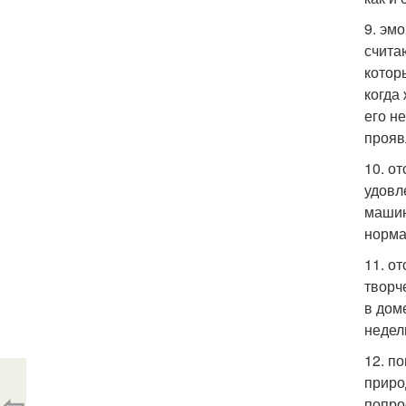
9. эм
счита
котор
когда
его н
прояв
10. о
удовл
машин
норма
11. о
творч
в дом
недел
12. п
приро
⇦
попро