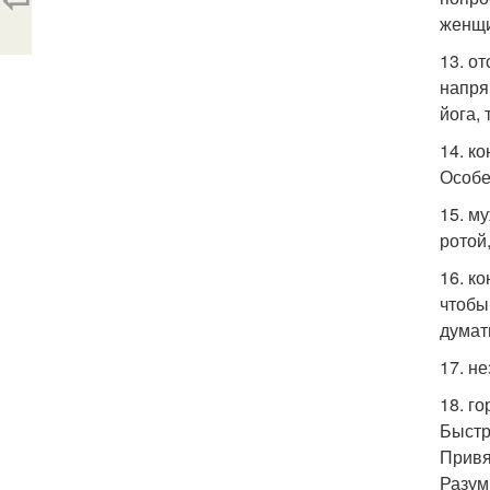
женщи
13. от
напря
йога, 
14. к
Особе
15. м
ротой
16. к
чтобы
думат
17. н
18. г
Быстр
Привяз
Разум