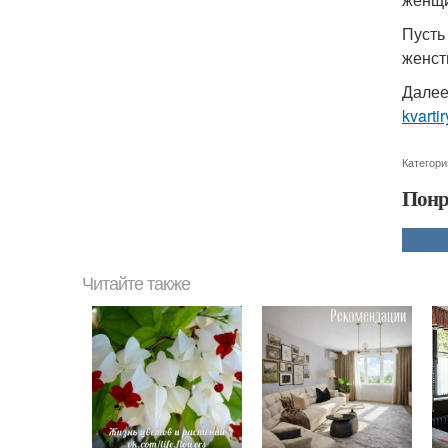
Пусть
женст
Далее
kvarti
Категори
Понр
Читайте также