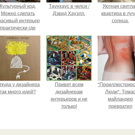
Культурный код.
Таунхаус в челси /
Уютная светл
Можно сделать
Дэвид Хауэлл.
квартира в луч
расивый интерьер
солнца.
практически где
угодно.
ткуда у дизайнера
Привет всем
"Проиллюстрир
так много идей?
дизайнерам
Люди": Тома
интерьеров и не
майландер
только!
превратил
солнечные ожог
арт - объект.