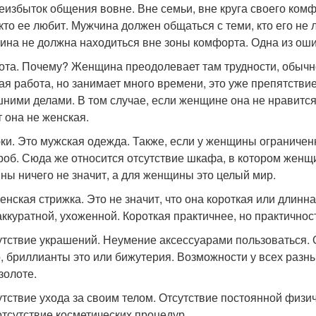
реизбыток общения вовне. Вне семьи, вне круга своего комф
 кто ее любит. Мужчина должен общаться с теми, кто его не 
на не должна находиться вне зоны комфорта. Одна из ошибо
бота. Почему? Женщина преодолевает там трудности, обычно
ая работа, но занимает много времени, это уже препятстви
ними делами. В том случае, если женщине она не нравится, 
т она не женская.
юки. Это мужская одежда. Также, если у женщины ограниче
роб. Сюда же относится отсутствие шкафа, в котором женщ
ны ничего не значит, а для женщины это целый мир.
женская стрижка. Это не значит, что она короткая или длинн
аккуратной, ухоженной. Короткая практичнее, но практичност
сутствие украшений. Неумение аксессуарами пользоваться. 
, бриллианты это или бижутерия. Возможности у всех раз
золоте.
сутствие ухода за своим телом. Отсутствие постоянной физи
 отсутствие косметических процедур.