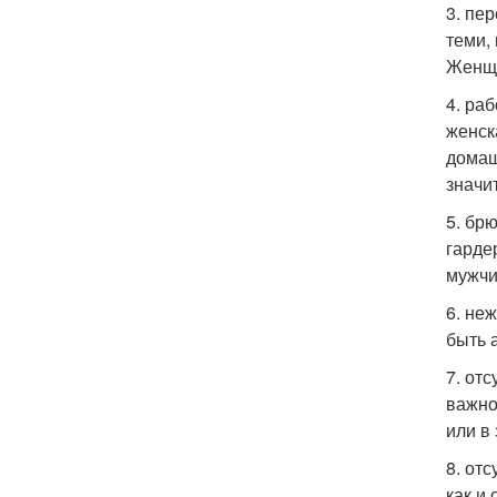
3. пе
теми,
Женщи
4. ра
женск
домаш
значи
5. бр
гарде
мужчи
6. не
быть 
7. от
важно
или в 
8. от
как и