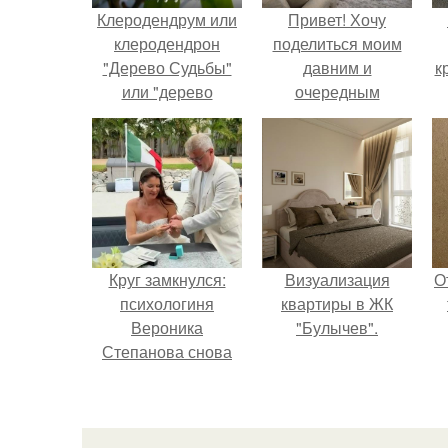
Клеродендрум или
Привет! Хочу
клеродендрон
поделиться моим
"Дерево Судьбы"
давним и
к
или "дерево
очередным
счастья".
неопубликованным
проектом.
Круг замкнулся:
Визуализация
О
психологиня
квартиры в ЖК
Вероника
"Булычев".
Степанова снова
вышла замуж за
собственного
бывшего мужа.