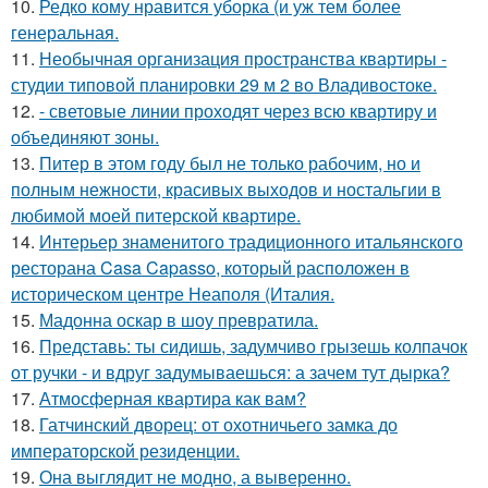
10.
Редко кому нравится уборка (и уж тем более
генеральная.
11.
Необычная организация пространства квартиры -
студии типовой планировки 29 м 2 во Владивостоке.
12.
- световые линии проходят через всю квартиру и
объединяют зоны.
13.
Питер в этом году был не только рабочим, но и
полным нежности, красивых выходов и ностальгии в
любимой моей питерской квартире.
14.
Интерьер знаменитого традиционного итальянского
ресторана Casa Capasso, который расположен в
историческом центре Неаполя (Италия.
15.
Мадонна оскар в шоу превратила.
16.
Представь: ты сидишь, задумчиво грызешь колпачок
от ручки - и вдруг задумываешься: а зачем тут дырка?
17.
Атмосферная квартира как вам?
18.
Гатчинский дворец: от охотничьего замка до
императорской резиденции.
19.
Она выглядит не модно, а выверенно.