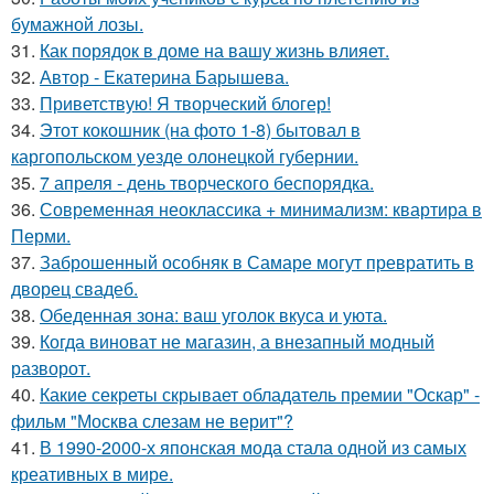
бумажной лозы.
31.
Как порядок в доме на вашу жизнь влияет.
32.
Автор - Екатерина Барышева.
33.
Приветствую! Я творческий блогер!
34.
Этот кокошник (на фото 1-8) бытовал в
каргопольском уезде олонецкой губернии.
35.
7 апреля - день творческого беспорядка.
36.
Современная неоклассика + минимализм: квартира в
Перми.
37.
Заброшенный особняк в Самаре могут превратить в
дворец свадеб.
38.
Обеденная зона: ваш уголок вкуса и уюта.
39.
Когда виноват не магазин, а внезапный модный
разворот.
40.
Какие секреты скрывает обладатель премии "Оскар" -
фильм "Москва слезам не верит"?
41.
В 1990-2000-х японская мода стала одной из самых
креативных в мире.