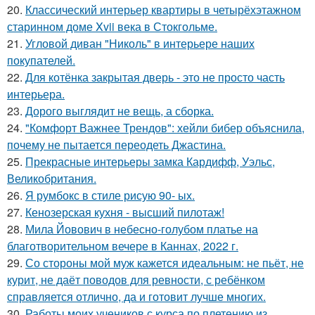
20.
Классический интерьер квартиры в четырёхэтажном
старинном доме Xvii века в Стокгольме.
21.
Угловой диван "Николь" в интерьере наших
покупателей.
22.
Для котёнка закрытая дверь - это не просто часть
интерьера.
23.
Дорого выглядит не вещь, а сборка.
24.
"Комфорт Важнее Трендов": хейли бибер объяснила,
почему не пытается переодеть Джастина.
25.
Прекрасные интерьеры замка Кардифф, Уэльс,
Великобритания.
26.
Я румбокс в стиле рисую 90- ых.
27.
Кенозерская кухня - высший пилотаж!
28.
Мила Йовович в небесно-голубом платье на
благотворительном вечере в Каннах, 2022 г.
29.
Со стороны мой муж кажется идеальным: не пьёт, не
курит, не даёт поводов для ревности, с ребёнком
справляется отлично, да и готовит лучше многих.
30.
Работы моих учеников с курса по плетению из