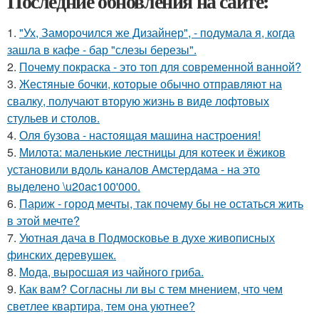
Последние обновления на сайте:
1.
"Ух, Заморочился же Дизайнер", - подумала я, когда
зашла в кафе - бар "слезы березы".
2.
Почему покраска - это топ для современной ванной?
3.
Жестяные бочки, которые обычно отправляют на
свалку, получают вторую жизнь в виде лофтовых
стульев и столов.
4.
Оля бузова - настоящая машина настроения!
5.
Милота: маленькие лестницы для котеек и ёжиков
установили вдоль каналов Амстердама - на это
выделено \u20ac100'000.
6.
Париж - город мечты, так почему бы не остаться жить
в этой мечте?
7.
Уютная дача в Подмосковье в духе живописных
финских деревушек.
8.
Мода, выросшая из чайного гриба.
9.
Как вам? Согласны ли вы с тем мнением, что чем
светлее квартира, тем она уютнее?