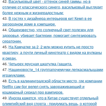
42.
Васильковый цвет - оттенок синей гаммы, но в
отличие от классического синего, васильковый выглядит
более нежным и жизнерадостным:
43.
В гостях у дизайнера интерьеров кит Кемп в ее
загородном доме в хэмпшире.
44.
Общеизвестно, что солнечный свет полезен для
здоровья, убивает бактерии, помогает синтезировать
сератонин.
45.
На Камчатке за 2, 2 млн можно купить не просто
квартиру, а почти личный кинотеатр с видом на вулканы
и океан.
46.
Четырех ярусная шкатулка (защита.
47.
Нашиновости_14 группапочемучки лепкасмалышами
игракуклами.
48.
Есть в калининградской области место, где компании
Netflix сам бог велел снять завораживающий и
кошмарный сериал про вампиров.
49.
Иногда кажется, что в Китае существует отдельный
олимпийский вид спорта - придумать вещь, о которой