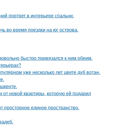
ий портрет в интерьере спальни.
очь во время поездки на юг острова.
 довольно быстро привязался к ним обеим.
нтерьерах?
пулярном уже несколько лет цвете дуб вотан.
е.
ашкенте.
ючи от новой квартиры, которую ей подарил
уют просторное единое пространство.
вадеб.