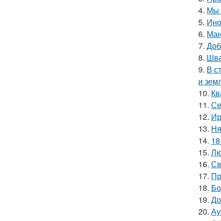
4.
Мы 
5.
Ино
6.
Ман
7.
Доб
8.
Шва
9.
В с
и зем
10.
Кв
11.
Се
12.
Ир
13.
Ня
14.
18
15.
Лю
16.
Св
17.
Пр
18.
Бо
19.
До
20.
Ау