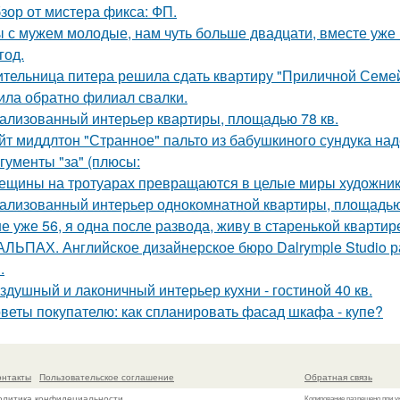
зор от мистера фикса: ФП.
 с мужем молодые, нам чуть больше двадцати, вместе уже н
год.
тельница питера решила сдать квартиру "Приличной Семейн
ила обратно филиал свалки.
ализованный интерьер квартиры, площадью 78 кв.
йт миддлтон "Странное" пальто из бабушкиного сундука над
гументы "за" (плюсы:
ещины на тротуарах превращаются в целые миры художник
ализованный интерьер однокомнатной квартиры, площадью 
е уже 56, я одна после развода, живу в старенькой квартир
АЛЬПАХ. Английское дизайнерское бюро Dalrymple Studio 
.
здушный и лаконичный интерьер кухни - гостиной 40 кв.
веты покупателю: как спланировать фасад шкафа - купе?
онтакты
Пользовательское соглашение
Обратная связь
олитика конфидециальности
Копирование разрешено при у