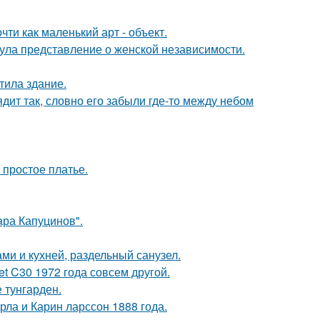
ти как маленький арт - объект.
ула представление о женской независимости.
тила здание.
дит так, словно его забыли где-то между небом
 простое платье.
ра Капуцинов".
ми и кухней, раздельный санузел.
t C30 1972 года совсем другой.
 тунгарден.
ла и Карин ларссон 1888 года.