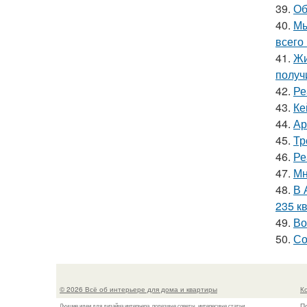
39.
Об
40.
Мы
всего 
41.
Жи
получ
42.
Ре
43.
Ке
44.
Ар
45.
Тр
46.
Ре
47.
Мн
48.
В 
235 кв
49.
Во
50.
Со
© 2026 Всё об интерьере для дома и квартиры
К
П
Лучшие идеи для дизайна интерьера, полезные советы, интересные статьи