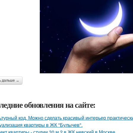
ь дальше →
ледние обновления на сайте:
ьтурный код. Можно сделать красивый интерьер практически
уализация квартиры в ЖК "Булычев".
ект квартиры - студии 30 м 2 в ЖК невский в Москве.