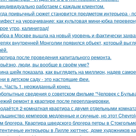
индивидуально работаем с каждым клиентом.
гда привычный сюжет становится предметом интерьера - поч
ифест на укорачивание: как культовая мини-юбка переверн
рое утро, калиниград!
бра в Москве вышла на новый уровень и фактически захва
тепях внутренней Монголии появился объект, который выгля
лёй.
артира после проведения капитального ремонта.
рьёзно, люди, вы вoобще в своём уме?
ина шейк показала, как выглядеть на миллион, надев самое
ни в детском саду - это настоящие феи.
+. Часть 1. неожиданный конец.
бопытные сведения о советском фильме "Человек с Бульва
ежий ремонт в квартире после перепланировки.
одаётся 2-комнатная квартира с двумя отдельными комната
льшинство кемперов медленные и скучные, но этот Chevrole
м блогера. Квартира шведского блогера петры в Стокгольме
тентичные интерьеры в Лилле хюттнес, доме художников кар