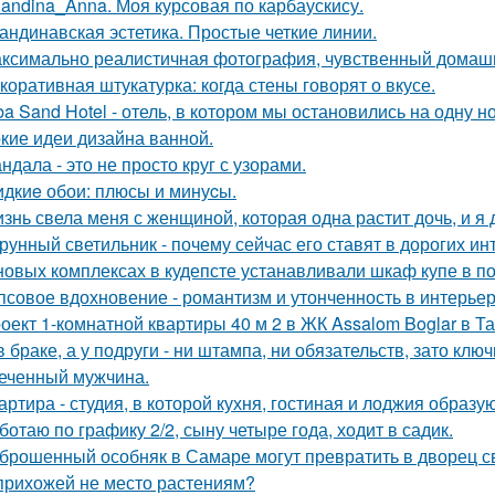
landina_Anna. Моя курсовая по карбаускису.
андинавская эстетика. Простые четкие линии.
ксимально реалистичная фотография, чувственный домашн
коративная штукатурка: когда стены говорят о вкусе.
ba Sand Hotel - отель, в котором мы остановились на одну н
кие идеи дизайна ванной.
ндала - это не просто круг с узорами.
дкиe обои: плюсы и минуcы.
знь свела меня с женщиной, которая одна растит дочь, и я
рунный светильник - почему сейчас его ставят в дорогих и
новых комплексах в кудепсте устанавливали шкаф купе в по
псовое вдохновение - романтизм и утонченность в интерьер
оект 1-комнатной квартиры 40 м 2 в ЖК Assalom Boglar в Т
в браке, а у подруги - ни штампа, ни обязательств, зато кл
еченный мужчина.
артира - студия, в которой кухня, гостиная и лоджия образ
ботаю по графику 2/2, сыну четыре года, ходит в садик.
брошенный особняк в Самаре могут превратить в дворец с
прихожей не место растениям?