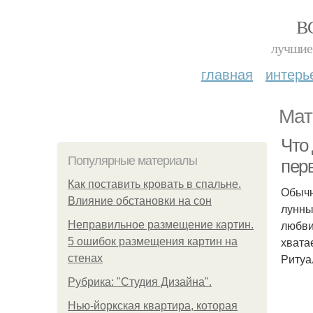
В
лучшие 
главная
интерь
Мат
Что 
Популярные материалы
пер
Как поставить кровать в спальне.
Обычн
Влияние обстановки на сон
лунны
любви
Неправильное размещение картин.
хватае
5 ошибок размещения картин на
Ритуа
стенах
Рубрика: "Студия Дизайна".
Нью-йоркская квартира, которая