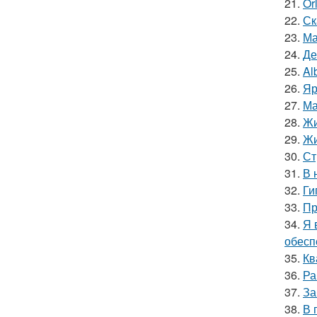
21.
Or
22.
Ск
23.
Ма
24.
Де
25.
Al
26.
Яр
27.
Ма
28.
Жи
29.
Жи
30.
Ст
31.
В 
32.
Ги
33.
Пр
34.
Я 
обесп
35.
Кв
36.
Ра
37.
За
38.
В 