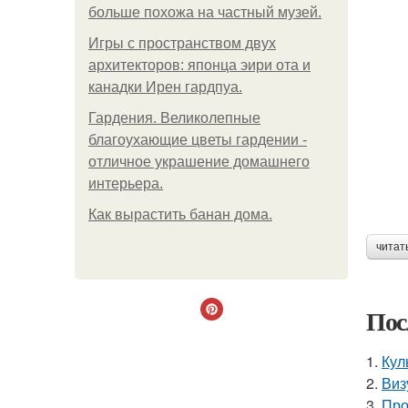
больше похожа на частный музей.
Игры с пространством двух
архитекторов: японца эири ота и
канадки Ирен гардпуа.
Гардения. Великолепные
благоухающие цветы гардении -
отличное украшение домашнего
интерьера.
Как вырастить банан дома.
читат
Пос
1.
Кул
2.
Виз
3.
Про