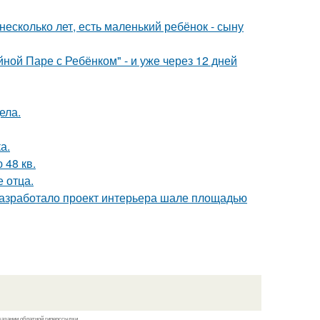
есколько лет, есть маленький ребёнок - сыну
ой Паре с Ребёнком" - и уже через 12 дней
ела.
а.
48 кв.
е отца.
разработало проект интерьера шале площадью
казании обратной гиперссылки.