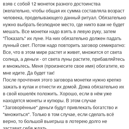
взяв с собой 12 монеток разного достоинства
(желательно, чтобы общая их сумма составляла возраст
человека, проделывающего данный ритуал. Обязательно
нужно выбрать безлюдное место, где никто вам не будет
мешать. Все монетки надо взять в левую руку, затем
"Показать" их луне. На них обязательно должен падать
лунный свет. Потом надо повторить заговор семикратно:
Все, что в этом мире растет и живет, множится от света
солнца, а деньги - от света луны растите, прибавляйтесь
и множьтесь. Меня (произнесите свое имя) обогатите, ко
мне идите. Да будет так!
После прочтения этого заговора монетки нужно крепко
зажать в кулак и отнести их домой. Дома обязательно их
в свой кошелёк положить. Хорошо, если в нём уже
находятся монеты и купюры. В этом случае
"Заговорённые" деньги будут привлекать богатство и
"множиться". Только в том случае, если сделать всё
верно, то большой выигрыш в лотерею долго не
заставит себя ждать.