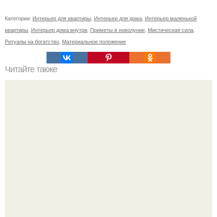
Категории:
Интерьер для квартиры
,
Интерьер для дома
,
Интерьер маленькой
квартиры
,
Интерьер дома внутри
,
Приметы в новолуние
,
Мистическая сила
,
Ритуалы на богатство
,
Материальное положение
Читайте также
Аспирин - настоящее чудо в таблетках!