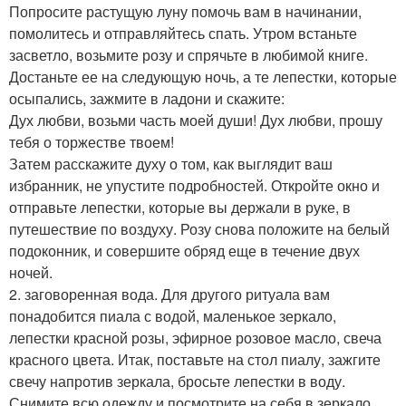
Попросите растущую луну помочь вам в начинании,
помолитесь и отправляйтесь спать. Утром встаньте
засветло, возьмите розу и спрячьте в любимой книге.
Достаньте ее на следующую ночь, а те лепестки, которые
осыпались, зажмите в ладони и скажите:
Дух любви, возьми часть моей души! Дух любви, прошу
тебя о торжестве твоем!
Затем расскажите духу о том, как выглядит ваш
избранник, не упустите подробностей. Откройте окно и
отправьте лепестки, которые вы держали в руке, в
путешествие по воздуху. Розу снова положите на белый
подоконник, и совершите обряд еще в течение двух
ночей.
2. заговоренная вода. Для другого ритуала вам
понадобится пиала с водой, маленькое зеркало,
лепестки красной розы, эфирное розовое масло, свеча
красного цвета. Итак, поставьте на стол пиалу, зажгите
свечу напротив зеркала, бросьте лепестки в воду.
Снимите всю одежду и посмотрите на себя в зеркало.