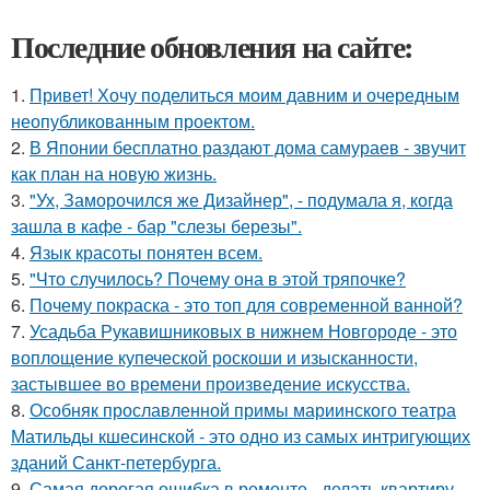
Последние обновления на сайте:
1.
Привет! Хочу поделиться моим давним и очередным
неопубликованным проектом.
2.
В Японии бесплатно раздают дома самураев - звучит
как план на новую жизнь.
3.
"Ух, Заморочился же Дизайнер", - подумала я, когда
зашла в кафе - бар "слезы березы".
4.
Язык красоты понятен всем.
5.
"Что случилось? Почему она в этой тряпочке?
6.
Почему покраска - это топ для современной ванной?
7.
Усадьба Рукавишниковых в нижнем Новгороде - это
воплощение купеческой роскоши и изысканности,
застывшее во времени произведение искусства.
8.
Особняк прославленной примы мариинского театра
Матильды кшесинской - это одно из самых интригующих
зданий Санкт-петербурга.
9.
Самая дорогая ошибка в ремонте - делать квартиру