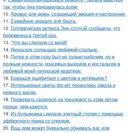
так, чтобы она понравилась всем.
10.
Аромат для дома, создающий эмоции и настроение.
11.
Семейное зеркало для брата.
12.
Голливудская актриса Энн хэтэуэй сообщила, что
беременна в третий раз.
13.
"Что вы сделали со мной!
14.
Июньское солнышко любимой спальне.
15.
Питер в этом году был не только рабочим, но и
полным нежности, красивых выходов и ностальгии в
любимой моей питерской квартире.
16.
Боишься ошибиться с цветом в интерьере?
17.
Интерьерные цветы dip art: проволока, смола и
немного магии.
18.
Проверить гардероб на трендовость этим летом
проще, чем кажется.
19.
Из булыжника сделали элитный столик с помощью
эффектного трюка со стеклом.
20.
Ваш дом может буквально обнимать вас или