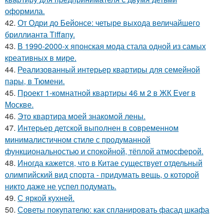
оформила.
42.
От Одри до Бейонсе: четыре выхода величайшего
бриллианта Tiffany.
43.
В 1990-2000-х японская мода стала одной из самых
креативных в мире.
44.
Реализованный интерьер квартиры для семейной
пары, в Тюмени.
45.
Проект 1-комнатной квартиры 46 м 2 в ЖК Ever в
Москве.
46.
Это квартира моей знакомой лены.
47.
Интерьер детской выполнен в современном
минималистичном стиле с продуманной
функциональностью и спокойной, тёплой атмосферой.
48.
Иногда кажется, что в Китае существует отдельный
олимпийский вид спорта - придумать вещь, о которой
никто даже не успел подумать.
49.
С яркой кухней.
50.
Советы покупателю: как спланировать фасад шкафа