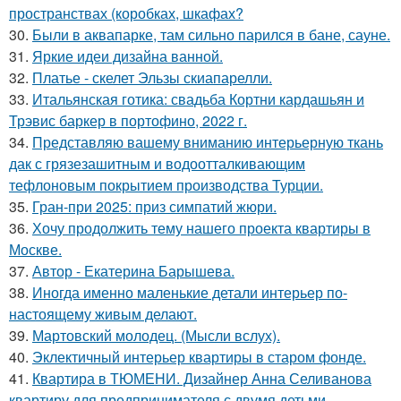
пространствах (коробках, шкафах?
30.
Были в аквапарке, там сильно парился в бане, сауне.
31.
Яркие идеи дизайна ванной.
32.
Платье - скелет Эльзы скиапарелли.
33.
Итальянская готика: свадьба Кортни кардашьян и
Трэвис баркер в портофино, 2022 г.
34.
Представляю вашему вниманию интерьерную ткань
дак с грязезашитным и водоотталкивающим
тефлоновым покрытием производства Турции.
35.
Гран-при 2025: приз симпатий жюри.
36.
Хочу продолжить тему нашего проекта квартиры в
Москве.
37.
Автор - Екатерина Барышева.
38.
Иногда именно маленькие детали интерьер по-
настоящему живым делают.
39.
Мартовский молодец. (Мысли вслух).
40.
Эклектичный интерьер квартиры в старом фонде.
41.
Квартира в ТЮМЕНИ. Дизайнер Анна Селиванова
квартиру для предпринимателя с двумя детьми