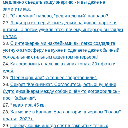
медленно съедать вашу энергию - и вы даже не
заметите как.
21.
"Скромная" налево, "решительный" направо?
22.
Люди тратят серьёзные деньги на диван, паркет и
шторы - а потом удивляются, почему интерьер выглядит
не так.
23.
С интерьерными наклейками вы легко создадите
уютную атмосферу на кухне и сделаете даже обычный
холодильник стильным акцентом интерьера!
24.
Как оформить спальню в синих тонах: 30+ фото и
идей.
25.
"Переборщили", а точнее "перегорчили".
26.
Секрет "Кабанчика". Согласитесь, есть ощущение,
будто дизайнеры между собой о чём-то договорились -
про "Кабанчик".
27.
* квартира 45 кв.
28.
Затмение в Каннах: Ева лонгория в черном "Голом"
платье, 2022 г.
29.
Почему кошки иногда спят в закрытых тесных