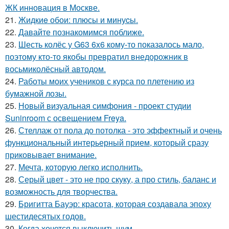
ЖК инновация в Москве.
21.
Жидкиe обои: плюсы и минуcы.
22.
Давайте познакомимся поближе.
23.
Шесть колёс у G63 6x6 кому-то показалось мало,
поэтому кто-то якобы превратил внедорожник в
восьмиколёсный автодом.
24.
Работы моих учеников с курса по плетению из
бумажной лозы.
25.
Новый визуальная симфония - проект студии
Suninroom с освещением Freya.
26.
Стеллаж от пола до потолка - это эффектный и очень
функциональный интерьерный прием, который сразу
приковывает внимание.
27.
Мечта, которую легко исполнить.
28.
Серый цвет - это не про скуку, а про стиль, баланс и
возможность для творчества.
29.
Бригитта Бауэр: красота, которая создавала эпоху
шестидесятых годов.
30.
Когда хочется выключить шум.