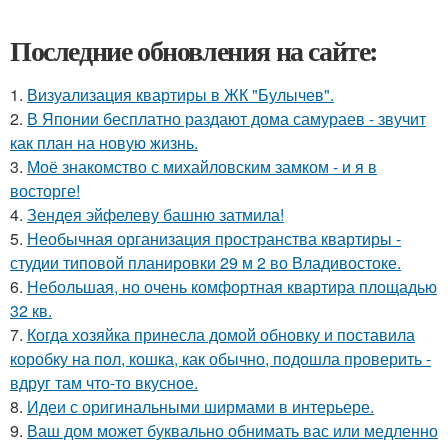
Последние обновления на сайте:
1.
Визуализация квартиры в ЖК "Булычев".
2.
В Японии бесплатно раздают дома самураев - звучит
как план на новую жизнь.
3.
Моё знакомство с михайловским замком - и я в
восторге!
4.
Зендея эйфелеву башню затмила!
5.
Необычная организация пространства квартиры -
студии типовой планировки 29 м 2 во Владивостоке.
6.
Небольшая, но очень комфортная квартира площадью
32 кв.
7.
Когда хозяйка принесла домой обновку и поставила
коробку на пол, кошка, как обычно, подошла проверить -
вдруг там что-то вкусное.
8.
Идеи с оригинальными ширмами в интерьере.
9.
Ваш дом может буквально обнимать вас или медленно