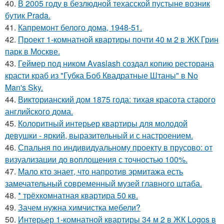
40.
В 2005 году в безлюдной техасской пустыне возник
бутик Prada.
41.
Капремонт белого дома, 1948-51.
42.
Проект 1-комнатной квартиры почти 40 м 2 в ЖК Грин
парк в Москве.
43.
Геймер под ником Avaslash создал копию ресторана
красти краб из "Губка Боб Квадратные Штаны" в No
Man's Sky.
44.
Викторианский дом 1875 года: тихая красота старого
английского дома.
45.
Колоритный интерьер квартиры для молодой
девушки - яркий, выразительный и с настроением.
46.
Спальня по индивидуальному проекту в прусово: от
визуализации до воплощения с точностью 100%.
47.
Мало кто знает, что напротив эрмитажа есть
замечательный современный музей главного штаба.
48.
* трёхкомнатная квартира 50 кв.
49.
Зачем нужна химчистка мебели?
50.
Интерьер 1-комнатной квартиры 34 м 2 в ЖК Logos в