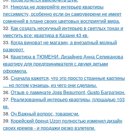
31.
Никогда не доверяйте интерьер квартиры
пессимисту, особенно если он самоуверени не имеет
сомнений в плане своих цветовых восприятий мира.
32.
Как создать нескучный интерьер в светлых тонах и
уместить все: квартира в Казани 43 кв.
33.
Когда виноват не магазин, а внезапный модный
разворот.
34.
Квартира в ТЮМЕНИ. Дизайнер Анна Селиванова
квартиру для предпринимателя с двумя детьми
оформила.
35.
Сначала кажется, что это просто странные картины
… но потом узнаешь, из чего они сделаны.
36.
Отзыв о ламинате Joss Beaumont, Gusto Багратион.
37.
Реализованный интерьер квартиры, площадью 103
кв.
38.
Оч Важный вопрос, товарисчи.
39.
Корейский бренд Uzon полностью изменил дизайн
своих кремов - и продажи резко взлетели.