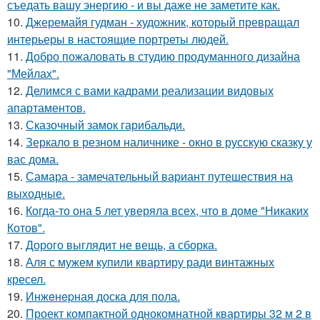
съедать вашу энергию - и вы даже не заметите как.
10.
Джеремайя гудман - художник, который превращал
интерьеры в настоящие портреты людей.
11.
Добро пожаловать в студию продуманного дизайна
"Мейлах".
12.
Делимся с вами кадрами реализации видовых
апартаментов.
13.
Сказочный замок гарибальди.
14.
Зеркало в резном наличнике - окно в русскую сказку у
вас дома.
15.
Самара - замечательный вариант путешествия на
выходные.
16.
Когда-то она 5 лет уверяла всех, что в доме "Никаких
Котов".
17.
Дорого выглядит не вещь, а сборка.
18.
Аля с мужем купили квартиру ради винтажных
кресел.
19.
Инжeнepная доска для пола.
20.
Проект компактной однокомнатной квартиры 32 м 2 в