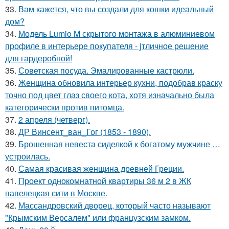
33.
Вам кажется, что вы создали для кошки идеальный
дом?
34.
Модель Lumio M скрытого монтажа в алюминиевом
профиле в интерьере покупателя - jтличное решение
для гардеробной!
35.
Советская посуда. Эмалированные кастрюли.
36.
Женщина обновила интерьер кухни, подобрав краску
точно под цвет глаз своего кота, хотя изначально была
категорически против питомца.
37.
2 апреля (четверг).
38.
ДР Винсент_ван_Гог (1853 - 1890).
39.
Брошенная невеста сиделкой к богатому мужчине …
устроилась.
40.
Самая красивая женщина древней Греции.
41.
Проект однокомнатной квартиры 36 м 2 в ЖК
павелецкая сити в Москве.
42.
Массандровский дворец, который часто называют
"Крымским Версалем" или французским замком.