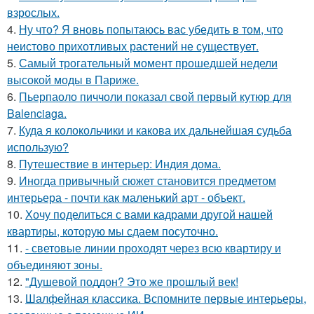
взрослых.
4.
Ну что? Я вновь попытаюсь вас убедить в том, что
неистово прихотливых растений не существует.
5.
Самый трогательный момент прошедшей недели
высокой моды в Париже.
6.
Пьерпаоло пиччоли показал свой первый кутюр для
Balenciaga.
7.
Куда я колокольчики и какова их дальнейшая судьба
использую?
8.
Путешествие в интерьер: Индия дома.
9.
Иногда привычный сюжет становится предметом
интерьера - почти как маленький арт - объект.
10.
Хочу поделиться с вами кадрами другой нашей
квартиры, которую мы сдаем посуточно.
11.
- световые линии проходят через всю квартиру и
объединяют зоны.
12.
"Душевой поддон? Это же прошлый век!
13.
Шалфейная классика. Вспомните первые интерьеры,