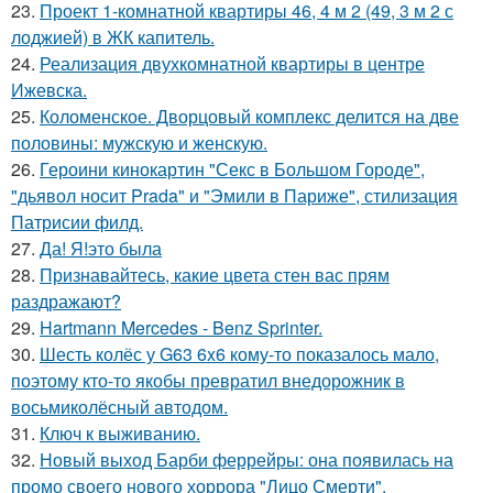
23.
Проект 1-комнатной квартиры 46, 4 м 2 (49, 3 м 2 с
лоджией) в ЖК капитель.
24.
Реализация двухкомнатной квартиры в центре
Ижевска.
25.
Коломенское. Дворцовый комплекс делится на две
половины: мужскую и женскую.
26.
Героини кинокартин "Секс в Большом Городе",
"дьявол носит Prada" и "Эмили в Париже", стилизация
Патрисии филд.
27.
Да! Я!это была
28.
Признавайтесь, какие цвета стен вас прям
раздражают?
29.
Hartmann Mercedes - Benz Sprinter.
30.
Шесть колёс у G63 6x6 кому-то показалось мало,
поэтому кто-то якобы превратил внедорожник в
восьмиколёсный автодом.
31.
Ключ к выживанию.
32.
Новый выход Барби феррейры: она появилась на
промо своего нового хоррора "Лицо Смерти".