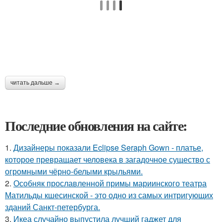
читать дальше →
Последние обновления на сайте:
1.
Дизайнеры показали Eclipse Seraph Gown - платье,
которое превращает человека в загадочное существо с
огромными чёрно-белыми крыльями.
2.
Особняк прославленной примы мариинского театра
Матильды кшесинской - это одно из самых интригующих
зданий Санкт-петербурга.
3.
Икеа случайно выпустила лучший гаджет для