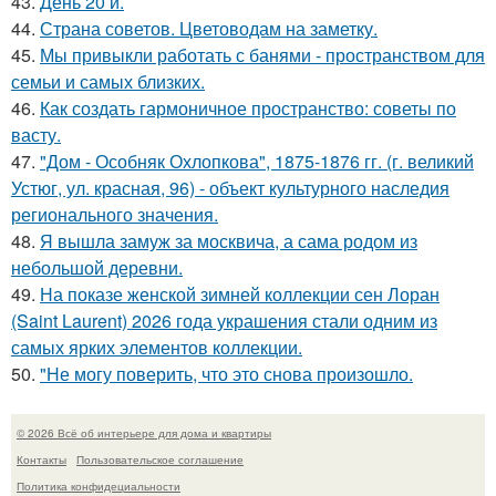
43.
День 20 й.
44.
Страна советов. Цветоводам на заметку.
45.
Мы привыкли работать с банями - пространством для
семьи и самых близких.
46.
Как создать гармоничное пространство: советы по
васту.
47.
"Дом - Особняк Охлопкова", 1875-1876 гг. (г. великий
Устюг, ул. красная, 96) - объект культурного наследия
регионального значения.
48.
Я вышла замуж за москвича, а сама родом из
небольшой деревни.
49.
На показе женской зимней коллекции сен Лоран
(Saint Laurent) 2026 года украшения стали одним из
самых ярких элементов коллекции.
50.
"Не могу поверить, что это снова произошло.
© 2026 Всё об интерьере для дома и квартиры
Контакты
Пользовательское соглашение
Политика конфидециальности