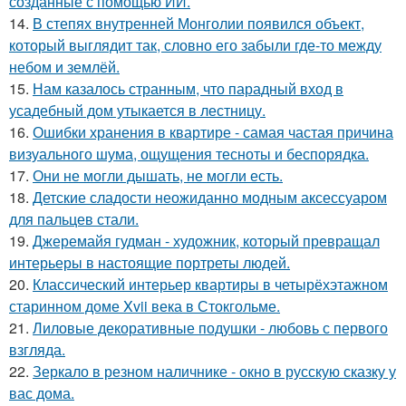
созданные с помощью ИИ.
14.
В степях внутренней Монголии появился объект,
который выглядит так, словно его забыли где-то между
небом и землёй.
15.
Нам казалось странным, что парадный вход в
усадебный дом утыкается в лестницу.
16.
Ошибки хранения в квартире - самая частая причина
визуального шума, ощущения тесноты и беспорядка.
17.
Они не могли дышать, не могли есть.
18.
Детские сладости неожиданно модным аксессуаром
для пальцев стали.
19.
Джеремайя гудман - художник, который превращал
интерьеры в настоящие портреты людей.
20.
Классический интерьер квартиры в четырёхэтажном
старинном доме Xvii века в Стокгольме.
21.
Лиловые декоративные подушки - любовь с первого
взгляда.
22.
Зеркало в резном наличнике - окно в русскую сказку у
вас дома.