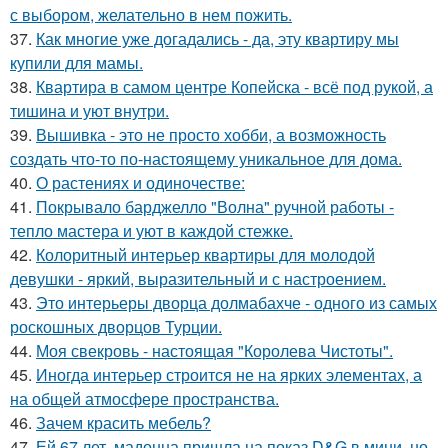
с выбором, желательно в нем пожить.
37.
Как многие уже догадались - да, эту квартиру мы
купили для мамы.
38.
Квартира в самом центре Копейска - всё под рукой, а
тишина и уют внутри.
39.
Вышивка - это не просто хобби, а возможность
создать что-то по-настоящему уникальное для дома.
40.
О растениях и одиночестве:
41.
Покрывало барджелло "Волна" ручной работы -
тепло мастера и уют в каждой стежке.
42.
Колоритный интерьер квартиры для молодой
девушки - яркий, выразительный и с настроением.
43.
Это интерьеры дворца долмабахче - одного из самых
роскошных дворцов Турции.
44.
Моя свекровь - настоящая "Королева Чистоты".
45.
Иногда интерьер строится не на ярких элементах, а
на общей атмосфере пространства.
46.
Зачем красить мебель?
47.
Ей 67 лет, мадонна пришла на показ D&G в мини, но