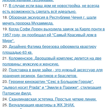
17.
В случае если ваш дом не новостройка, не всегда
есть возможность сделать всё идеально.
18.
Обзорная экскурсия в Республике Чечня г. шали
мечеть пророка Мухаммеда.
19.
Когда Софи Лорен выходила замуж за Карло понти в
1957 году, он пообещал ей "Самый Красивый дом в
Мире".
20.
Дизайнер Фатима березова оформила квартиру
площадью 63 кв.
21.
Коломенское. Дворцовый комплекс делится на две
половины: мужскую и женскую.
22.
Подставка в виде зайки - это нужный аксессуар для
хранения резинок, бантиков и браслетов.
23.
Героини кинокартин "Секс в Большом Городе",
"дьявол носит Prada" и "Эмили в Париже", стилизация
Патрисии филд.
24.
Скандинавская эстетика. Простые четкие линии.
25.
Визуализация квартиры в ЖК ЗНАК.