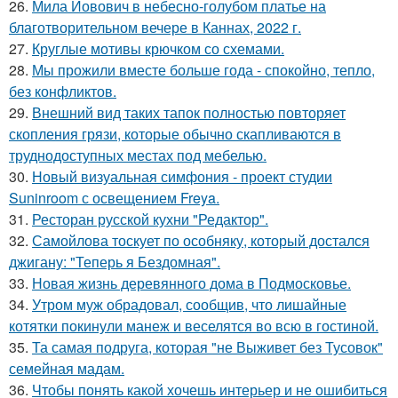
26.
Мила Йовович в небесно-голубом платье на
благотворительном вечере в Каннах, 2022 г.
27.
Круглые мотивы крючком со схемами.
28.
Мы прожили вместе больше года - спокойно, тепло,
без конфликтов.
29.
Внешний вид таких тапок полностью повторяет
скопления грязи, которые обычно скапливаются в
труднодоступных местах под мебелью.
30.
Новый визуальная симфония - проект студии
Suninroom с освещением Freya.
31.
Ресторан русской кухни "Редактор".
32.
Самойлова тоскует по особняку, который достался
джигану: "Теперь я Бездомная".
33.
Новая жизнь деревянного дома в Подмосковье.
34.
Утром муж обрадовал, сообщив, что лишайные
котятки покинули манеж и веселятся во всю в гостиной.
35.
Та самая подруга, которая "не Выживет без Тусовок"
семейная мадам.
36.
Чтобы понять какой хочешь интерьер и не ошибиться