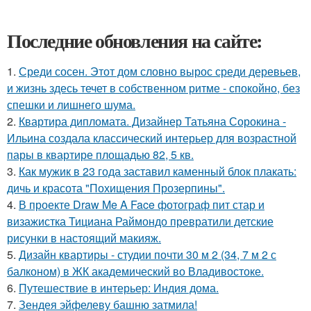
Последние обновления на сайте:
1.
Среди сосен. Этот дом словно вырос среди деревьев,
и жизнь здесь течет в собственном ритме - спокойно, без
спешки и лишнего шума.
2.
Квартира дипломата. Дизайнер Татьяна Сорокина -
Ильина создала классический интерьер для возрастной
пары в квартире площадью 82, 5 кв.
3.
Как мужик в 23 года заставил каменный блок плакать:
дичь и красота "Похищения Прозерпины".
4.
В проекте Draw Me A Face фотограф пит стар и
визажистка Тициана Раймондо превратили детские
рисунки в настоящий макияж.
5.
Дизайн квартиры - студии почти 30 м 2 (34, 7 м 2 с
балконом) в ЖК академический во Владивостоке.
6.
Путешествие в интерьер: Индия дома.
7.
Зендея эйфелеву башню затмила!