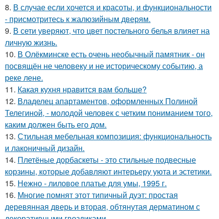
8.
В случае если хочется и красоты, и функциональности
- присмотритесь к жалюзийным дверям.
9.
В сети уверяют, что цвет постельного белья влияет на
личную жизнь.
10.
В Олёкминске есть очень необычный памятник - он
посвящён не человеку и не историческому событию, а
реке лене.
11.
Какая кухня нравится вам больше?
12.
Владелец апартаментов, оформленных Полиной
Телегиной, - молодой человек с четким пониманием того,
каким должен быть его дом.
13.
Стильная мебельная композиция: функциональность
и лаконичный дизайн.
14.
Плетёные дорбаскеты - это стильные подвесные
корзины, которые добавляют интерьеру уюта и эстетики.
15.
Нежно - лиловое платье для умы, 1995 г.
16.
Многие помнят этот типичный дуэт: простая
деревянная дверь и вторая, обтянутая дерматином с
декоративными гвоздиками.