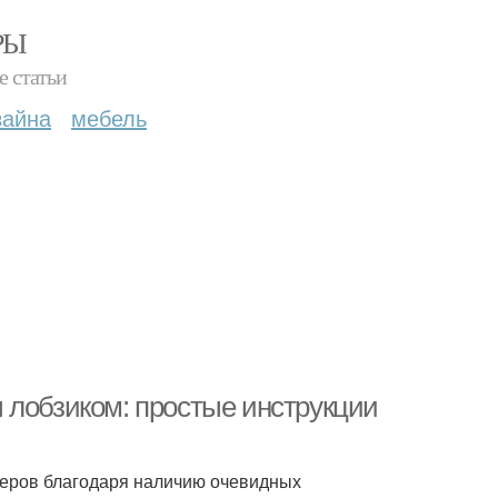
РЫ
е статьи
зайна
мебель
 лобзиком: простые инструкции
еров благодаря наличию очевидных