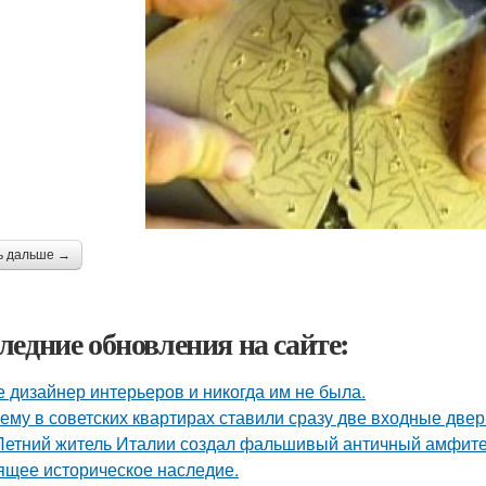
ь дальше →
ледние обновления на сайте:
е дизайнер интерьеров и никогда им не была.
ему в советских квартирах ставили сразу две входные двер
Летний житель Италии создал фальшивый античный амфитеа
ящее историческое наследие.