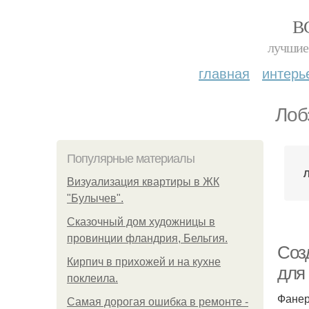
В
лучшие 
главная
интерь
Лоб
Популярные материалы
Визуализация квартиры в ЖК
"Булычев".
Сказочный дом художницы в
провинции фландрия, Бельгия.
Соз
Кирпич в прихожей и на кухне
для
поклеила.
Фанер
Самая дорогая ошибка в ремонте -