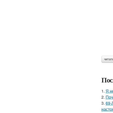
читат
Пос
1.
Я н
2.
Поч
3.
69-
насто