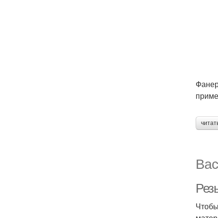
Фанер
приме
читат
Вас
Рез
Чтобы
матер