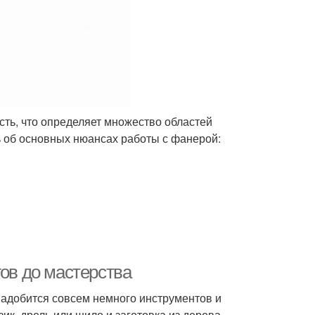
сть, что определяет множество областей
ь об основных нюансах работы с фанерой:
гов до мастерства
надобится совсем немного инструментов и
к, дрель или шило и заготовка из дерева.