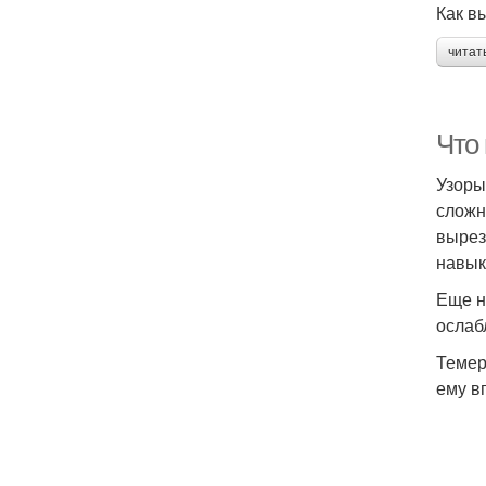
Как в
читат
Что
Узоры
сложн
вырез
навык
Еще н
ослаб
Темер
ему в