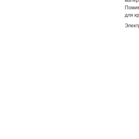
Помим
для к
Элект