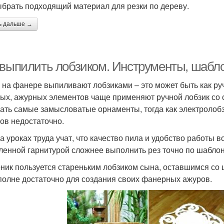
ыбрать подходящий материал для резки по дереву.
ь дальше →
 выпилить лобзиком. Инструменты, шабло
 на фанере выпиливают лобзиками – это может быть как руч
ых, ажурных элементов чаще применяют ручной лобзик со
ать самые замысловатые орнаменты, тогда как электролобз
ов недостаточно.
а уроках труда учат, что качество пила и удобство работы в
ленной гарнитурой сложнее выполнить рез точно по шаблон
ник пользуется стареньким лобзиком сына, оставшимся со 
полне достаточно для создания своих фанерных ажуров.