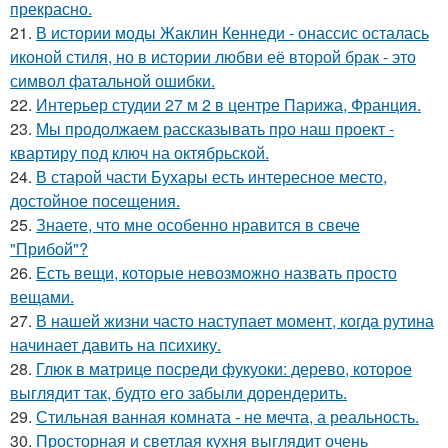
прекрасно.
21.
В истории моды Жаклин Кеннеди - онассис осталась
иконой стиля, но в истории любви её второй брак - это
символ фатальной ошибки.
22.
Интерьер студии 27 м 2 в центре Парижа, Франция.
23.
Мы продолжаем рассказывать про наш проект -
квартиру под ключ на октябрьской.
24.
В старой части Бухары есть интересное место,
достойное посещения.
25.
Знаете, что мне особенно нравится в свече
"Прибой"?
26.
Есть вещи, которые невозможно назвать просто
вещами.
27.
В нашей жизни часто наступает момент, когда рутина
начинает давить на психику.
28.
Глюк в матрице посреди фукуоки: дерево, которое
выглядит так, будто его забыли дорендерить.
29.
Стильная ванная комната - не мечта, а реальность.
30.
Просторная и светлая кухня выглядит очень