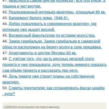
41.
Квартира в самом центре Копейска - всё под рукой, а
тишина и уют внутри.
42.
Реализованный интерьер квартиры, площадью 80 кв.
43.
Капремонт белого дома, 1948-51.
44.
Добро пожаловать в современную квартиру, где
интерьер уже дышит весной.
45.
Воскресный факультатив по истории искусства.
46.
Замок гарибальди. Замок гарибальди в самарской
области расположен на берегу волги в селе хрящёвка.
47.
Апартаменты в центре Москвы 63 кв.
48.
С учётом того, что часть вкусных деталей этого
проекта я уже показывала, хочу теперь немного показать
сам объём проекта и рассказать про него.
49.
Дочь тимати уже строит планы на собственную
квартиру.
50.
Советы покупателю: как спланировать фасад шкафа
- купе?
© 2026 Всё об интерьере для дома и квартиры