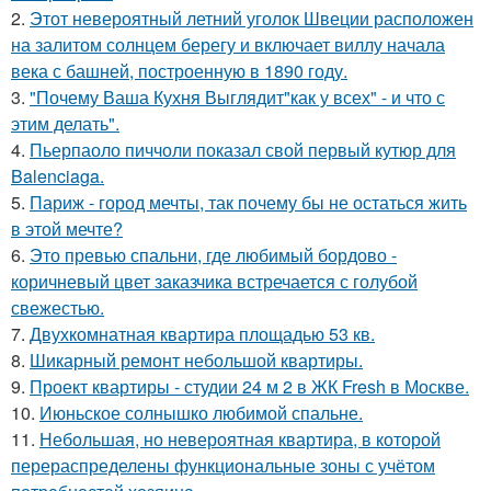
2.
Этот невероятный летний уголок Швеции расположен
на залитом солнцем берегу и включает виллу начала
века с башней, построенную в 1890 году.
3.
"Почему Ваша Кухня Выглядит"как у всех" - и что с
этим делать".
4.
Пьерпаоло пиччоли показал свой первый кутюр для
Balenciaga.
5.
Париж - город мечты, так почему бы не остаться жить
в этой мечте?
6.
Это превью спальни, где любимый бордово -
коричневый цвет заказчика встречается с голубой
свежестью.
7.
Двухкомнатная квартира площадью 53 кв.
8.
Шикарный ремонт небольшой квартиры.
9.
Проект квартиры - студии 24 м 2 в ЖК Fresh в Москве.
10.
Июньское солнышко любимой спальне.
11.
Небольшая, но невероятная квартира, в которой
перераспределены функциональные зоны с учётом