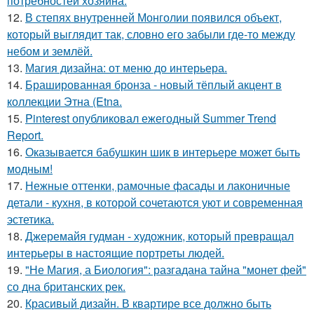
потребностей хозяина.
12.
В степях внутренней Монголии появился объект,
который выглядит так, словно его забыли где-то между
небом и землёй.
13.
Магия дизайна: от меню до интерьера.
14.
Брашированная бронза - новый тёплый акцент в
коллекции Этна (Etna.
15.
Pinterest опубликовал ежегодный Summer Trend
Report.
16.
Оказывается бабушкин шик в интерьере может быть
модным!
17.
Нежные оттенки, рамочные фасады и лаконичные
детали - кухня, в которой сочетаются уют и современная
эстетика.
18.
Джеремайя гудман - художник, который превращал
интерьеры в настоящие портреты людей.
19.
"Не Магия, а Биология": разгадана тайна "монет фей"
со дна британских рек.
20.
Красивый дизайн. В квартире все должно быть