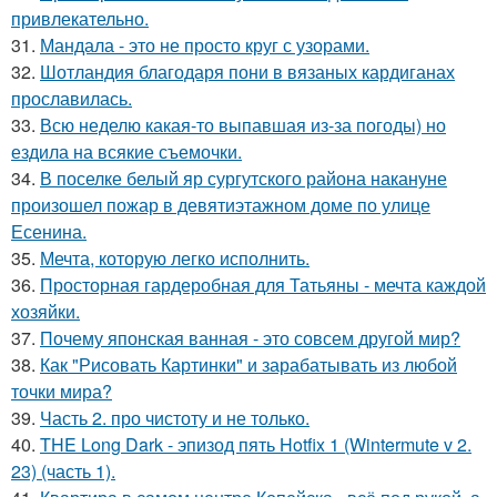
привлекательно.
31.
Мандала - это не просто круг с узорами.
32.
Шотландия благодаря пони в вязаных кардиганах
прославилась.
33.
Всю неделю какая-то выпавшая из-за погоды) но
ездила на всякие съемочки.
34.
В поселке белый яр сургутского района накануне
произошел пожар в девятиэтажном доме по улице
Есенина.
35.
Мечта, которую легко исполнить.
36.
Просторная гардеробная для Татьяны - мечта каждой
хозяйки.
37.
Почему японская ванная - это совсем другой мир?
38.
Как "Рисовать Картинки" и зарабатывать из любой
точки мира?
39.
Часть 2. про чистоту и не только.
40.
THE Long Dark - эпизод пять Hotfix 1 (Wintermute v 2.
23) (часть 1).