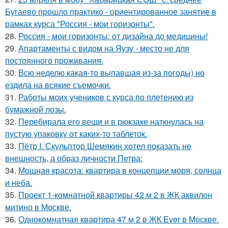
Бугаево прошло практико - ориентированное занятие в
рамках курса "Россия - мои горизонты".
28.
Россия - мои горизонты: от дизайна до медицины!
29.
Апартаменты с видом на Яузу - место не для
постоянного проживания.
30.
Всю неделю какая-то выпавшая из-за погоды) но
ездила на всякие съемочки.
31.
Работы моих учеников с курса по плетению из
бумажной лозы.
32.
Перебирала его вещи и в рюкзаке наткнулась на
пустую упаковку от каких-то таблеток.
33.
Пётр I. Скульптор Шемякин хотел показать не
внешность, а образ личности Петра:
34.
Мощная красота: квартира в концепции моря, солнца
и неба.
35.
Проект 1-комнатной квартиры 42 м 2 в ЖК аквилон
митино в Москве.
36.
Однокомнатная квартира 47 м 2 в ЖК Ever в Москве.