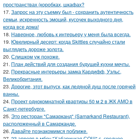
пространствах (коробках, шкафах?
17.
Запрос на эту съемку был - сохранить аутентичность
семьи, искренность эмоций, кусочек выходного дня,
когда все дома!
18.
Наверное, любовь к интерьеру у меня была всегда.
19.
Ювелирный десерт: когда Skittles случайно стали
выглядеть дороже золота.
20.
Слишком уж похоже.
21.
План действий для создания будущей кухни мечты.
22.
Прекрасные интерьеры замка Кардифф, Уэльс,
Великобритания.
23.
Дорогие, этот выпуск, как ледяной душ после горячей
ванны.
24.
Проект однокомнатной квартиры 50 м 2 в ЖК АМО в
Санкт-петербурге.
25.
Это ресторан "Самарканд" (Samarkand Restaurant),
расположенный в Самарканде.
26.
Давайте познакомимся поближе.
27.
23 апреля в мбоу "Хабарицкая СОШ" с. среднее