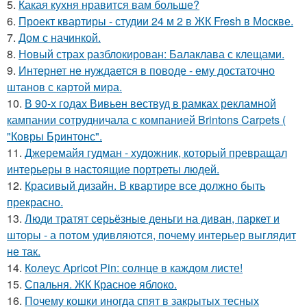
5.
Какая кухня нравится вам больше?
6.
Проект квартиры - студии 24 м 2 в ЖК Fresh в Москве.
7.
Дом с начинкой.
8.
Новый страх разблокирован: Балаклава с клещами.
9.
Интернет не нуждается в поводе - ему достаточно
штанов с картой мира.
10.
В 90-х годах Вивьен вествуд в рамках рекламной
кампании сотрудничала с компанией Brintons Carpets (
"Ковры Бринтонс".
11.
Джеремайя гудман - художник, который превращал
интерьеры в настоящие портреты людей.
12.
Красивый дизайн. В квартире все должно быть
прекрасно.
13.
Люди тратят серьёзные деньги на диван, паркет и
шторы - а потом удивляются, почему интерьер выглядит
не так.
14.
Колеус Apricot Pin: солнце в каждом листе!
15.
Спальня. ЖК Красное яблоко.
16.
Почему кошки иногда спят в закрытых тесных