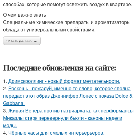
способах, которые помогут освежить воздух в квартире.
О чем важно знать
Специальные химические препараты и ароматизаторы
обладают универсальными свойствами.
читать дальше →
Последние обновления на сайте:
1.
Дримскроллинг - новый формат мечтательности.
2.
Роскошь - пожалуй, именно то слово, которое сполна
передаст этот образ Дженнифер Лопес с показа Dolce &
Gabbana.
3.
Живая Венера против патриархата: как перформансы
Микаэлы старк перевернули бьюти - каноны недели
моды.
4.
Чёрные часы для смелых интерьерьеров.