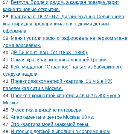
37.
Ветлуга. Вроде и рядом, а каждая поездка дарит
какие то новые открытия.
38.
Квартира в ТЮМЕНИ. Дизайнер Анна Селиванова
квартиру для предпринимателя с двумя детьми
оформила.
39.
Меня пустили пофотографировать на первом этаже
дома елисеевых.
40.
ДР Винсент_ван_Гог (1853 - 1890).
41.
Самая красивая женщина древней Греции.
42.
Кейт миддлтон "Странное" пальто из бабушкиного
сундука надела.
43.
Проект однокомнатной квартиры 36 м 2 в ЖК
павелецкая сити в Москве.
44.
Проект 1-комнатной квартиры 46 м 2 в ЖК Ever в
Москве.
45.
Эклектика в дизайне интерьера.
46.
Апартаменты в центре Москвы 63 кв.
47.
Это квартира моей знакомой лены.
48.
Интерьер детской выполнен в современном