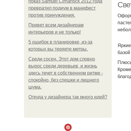
показ Samuel Cirnansck 2012 года
Све
превратил подиум в манифест
Оформ
против принуждения.
пасте
Привет всем дизайнерам
небол
интерьеров и не только!
5 ошибок в планировке, из-за
Яркие
которых вы теряете метры.
базой
Среди сосен. Этот дом словно
Плюсы
вырос среди деревьев, и жизнь
Кроме
здесь течет в собственном ритме -
благо
спокойно, без спешки и лишнего
шума.
Откуда у дизайнера так много идей?