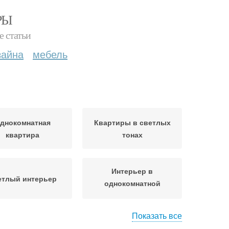
РЫ
е статьи
зайна
мебель
днокомнатная
Квартиры в светлых
квартира
тонах
Интерьер в
етлый интерьер
однокомнатной
квартире
Показать все