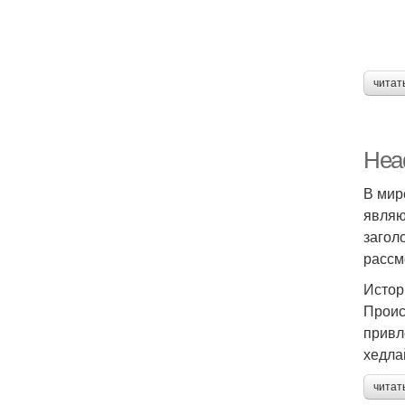
читат
Head
В мир
являю
загол
рассм
Истор
Проис
привл
хедла
читат