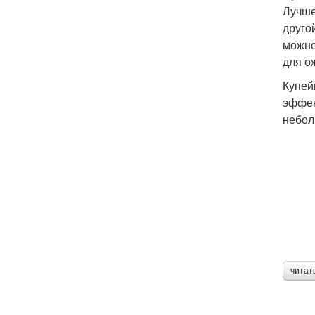
Лучше
друго
можно
для о
Купей
эффек
небол
читат