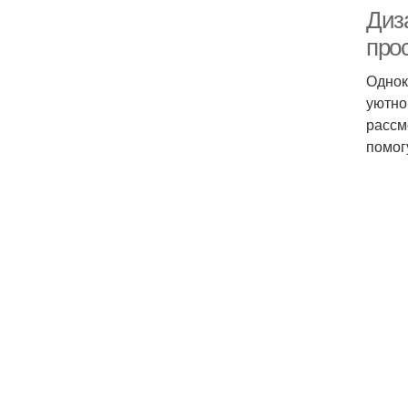
Диз
про
Однок
уютно
рассм
помог