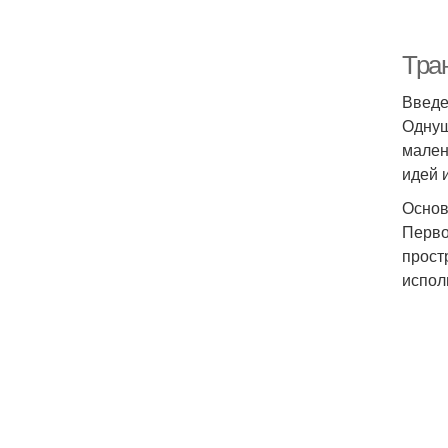
Тра
Введ
Однуш
мален
идей 
Основ
Перво
прост
испол