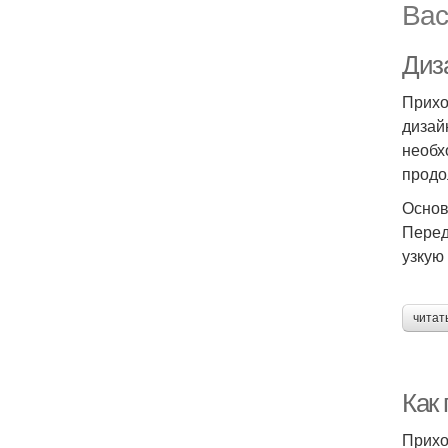
Вас
Диз
Прихо
дизай
необх
продо
Основ
Перед
узкую
читат
Как
Прихо