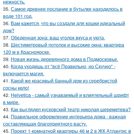
нежность.
35.
Самое древнее послание в бутылке находилось в
воде 101 год.
36.
Вам кажется, что вы создали для кошки идеальный
дом?
37.
Обеденная зона: ваш уголок вкуса и уюта.
38.
Шестиметровый потолок и высокие окна: квартира
120 м в Красноярске.
39.
Новая жизнь деревянного дома в Подмосковье.
40.
Когда уходишь от "всё Правильно, но Скучно" -
включается магия.
41.
Какой же красивый банный дом из серебристой
сосны кело!
42.
Helvetica - самый узнаваемый и влиятельный шрифт
в мире.
43.
Как выглядел кусковский театр николая шереметева?
44.
Правильное оформление интерьера дома - важная
составляющая благоприятного васту.
45.
Проект 1-комнатной квартиры 46 м 2 в ЖК Атлантис в