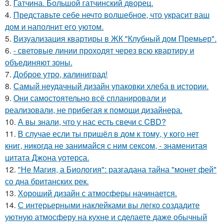
3.
Гатчина. Большой гатчинский дворец.
4.
Представьте себе нечто волшебное, что украсит ваш
дом и наполнит его уютом.
5.
Визуализация квартиры в ЖК "Клубный дом Премьер".
6.
- световые линии проходят через всю квартиру и
объединяют зоны.
7.
Доброе утро, калиниград!
8.
Самый неудачный дизайн упаковки хлеба в истории.
9.
Они самостоятельно всё спланировали и
реализовали, не прибегая к помощи дизайнера.
10.
А вы знали, что у нас есть свечи с CBD?
11.
В случае если ты пришёл в дом к тому, у кого нет
книг, никогда не занимайся с ним сексом, - знаменитая
цитата Джона уотерса.
12.
"Не Магия, а Биология": разгадана тайна "монет фей"
со дна британских рек.
13.
Хороший дизайн с атмосферы начинается.
14.
С интерьерными наклейками вы легко создадите
уютную атмосферу на кухне и сделаете даже обычный