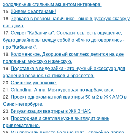
холодильник стильным акцентом интерьера!
15.
Живем с картинами!
16.
Зеркало в резном наличнике - окно в русскую сказку у
вас дома.
17.
Секрет "Кабанчика". Согласитесь, есть ощущение,
будто дизайнеры между собой о чём-то договорились -
про "Кабанчик".
18.
Коломенское. Дворцовый комплекс делится на две
половины: мужскую и женскую.
19.
Подставка в виде зайки - это нужный аксессуар для
хранения резинок, бантиков и браслетов.
20.
Слишком уж похоже.
21.
Orlandina_Anna. Моя курсовая по карбаускису.
22.
Проект однокомнатной квартиры 50 м 2 в ЖК АМО в
Санкт-петербурге.
23.
Визуализация квартиры в ЖК ЗНАК.
24.
Просторная и светлая кухня выглядит очень
привлекательно.
25.
Мы прожили вместе больше года - спокойно, тепло,