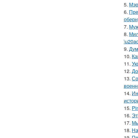
5.
Мэр
6.
Пре
оберн
7.
Муж
8.
Мил
\u20a
9.
Дум
10.
Ка
11.
Ую
12.
До
13.
Со
военн
14.
Ин
истор
15.
Pi
16.
Эт
17.
Мы
18.
На
19.
Пр