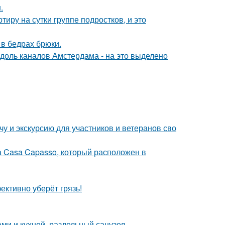
.
иру на сутки группе подростков, и это
в бедрах брюки.
вдоль каналов Амстердама - на это выделено
у и экскурсию для участников и ветеранов сво
а Casa Capasso, который расположен в
ективно уберёт грязь!
ми и кухней, раздельный санузел.