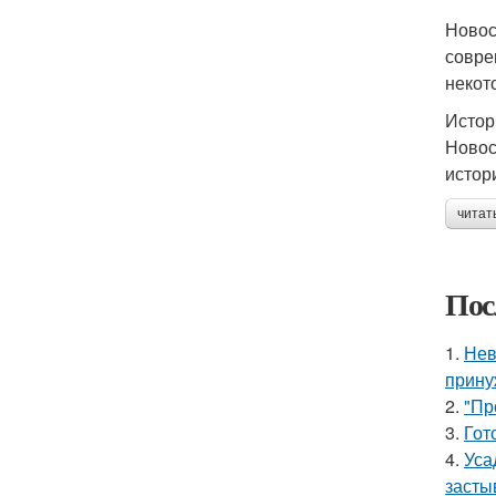
Новос
совре
некот
Истор
Новос
истор
читат
Пос
1.
Нев
прину
2.
"Пр
3.
Гот
4.
Уса
засты