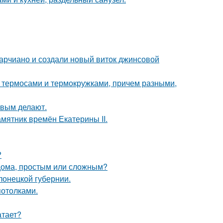
марчиано и создали новый виток джинсовой
 с термосами и термокружками, причем разными,
ивым делают.
мятник времён Екатерины II.
?
 дома, простым или сложным?
лонецкой губернии.
потолками.
атает?