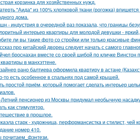
страя корзинка для хозяйственных нужд.
атерть "Аида" из 100% хлопковой ткани (рогожка) впишется 
одного дома.
шн - индустрия в очередной раз показала, что границы безу
лоритный интерьер квартиры для молодой девушки - яркий,
бите ли вы такие фото со стройки или только красивые ф
ссказ про китайский дворец следует начать с самого главно
йчел броснахан вместе со своей шибой по кличке Винстон по
 квартиры в манхэттене.
зайнер рано балтиева оформила квартиру в астане (Казахс
о-то есть особенное в спальнях под самой крышей.
ть простой приём, который помогает сделать интерьер цел
иалов.
-Летний пенсионер из Москвы придумал необычную насадку 
ать как стимулятор.
тешествие в прошлое.
каэла старк - художница, перформансистка и стилист, чей
дание номер 410.
 почитаем_фэнтези.