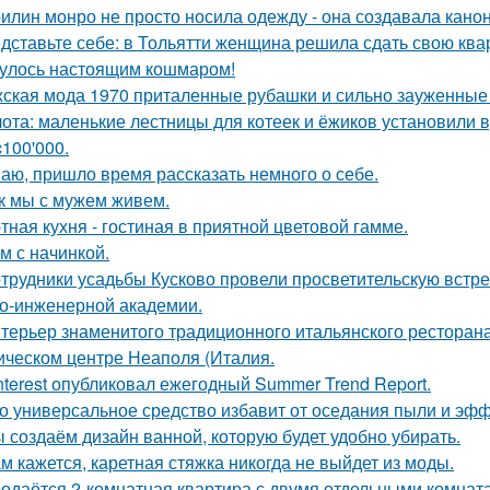
илин монро не просто носила одежду - она создавала канон
дставьте себе: в Тольятти женщина решила сдать свою кварт
улось настоящим кошмаром!
ская мода 1970 приталенные рубашки и сильно зауженные 
ота: маленькие лестницы для котеек и ёжиков установили 
c100'000.
аю, пришло время рассказать немного о себе.
к мы с мужем живем.
тная кухня - гостиная в приятной цветовой гамме.
м с начинкой.
трудники усадьбы Кусково провели просветительскую встреч
о-инженерной академии.
терьер знаменитого традиционного итальянского ресторан
ическом центре Неаполя (Италия.
nterest опубликовал ежегодный Summer Trend Report.
о универсальное средство избавит от оседания пыли и эфф
 создаём дизайн ванной, которую будет удобно убирать.
м кажется, каретная стяжка никогда не выйдет из моды.
одаётся 2-комнатная квартира с двумя отдельными комната