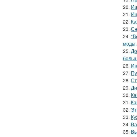
20.
Ищ
21.
Ин
22.
Ка
23.
Сн
24.
"В
моды.
25.
До
больш
26.
Ин
27.
Пу
28.
Ст
29.
Ди
30.
Ка
31.
Ка
32.
Эт
33.
Ку
34.
Ва
35.
Вы