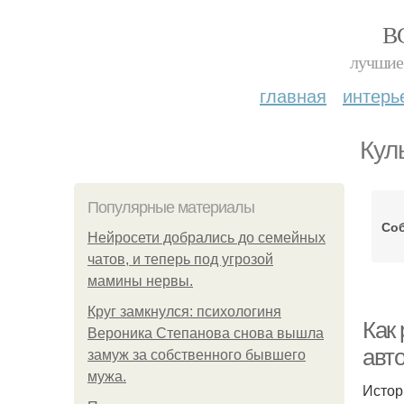
В
лучшие 
главная
интерь
Кул
Популярные материалы
Соб
Нейросети добрались до семейных
чатов, и теперь под угрозой
мамины нервы.
Круг замкнулся: психологиня
Как
Вероника Степанова снова вышла
авто
замуж за собственного бывшего
мужа.
Истор