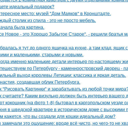
ете идеальный подарок?
тересное место: музей "Дом Маяков" в Кронштадте.
ждый столик из спила - это не просто мебель.
ачала была картина.
се Новое - это Хорошо Забытое Старое", - решили братья 
бралась я тут до одного ящичка на кухне, а там клад, ящик
ими и маленькими, старыми и новыми.
огда именно маленькие детали интерьер по-настоящему ж
тешествуем по Петербургу - каменноостровский дворец - па
ильный выход королевы Летиции: классика и яркая деталь.
настия, создавшая облик Петербурга.
к "Рисовать Картинки" и зарабатывать из любой точки мира
к считаете? Каким визульно должен быть интерьер вашего
от кокошник (на фото 1-8) бытовал в каргопольском уезде о
хня в шведской квартире в историческом доме с высокими 
м кажется, что вы создали для кошки идеальный дом?
 замечали это ощущение: вроде всё чисто, но чего-то не хв