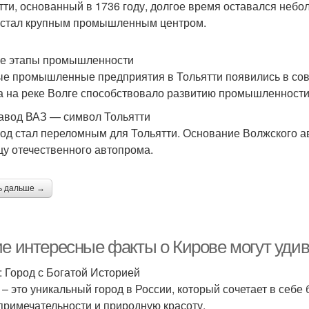
тти, основанный в 1736 году, долгое время оставался неб
 стал крупным промышленным центром.
е этапы промышленности
е промышленные предприятия в Тольятти появились в сов
а на реке Волге способствовало развитию промышленности
авод ВАЗ — символ Тольятти
год стал переломным для Тольятти. Основание Волжского а
цу отечественного автопрома.
ь дальше →
ие интересные факты о Кирове могут удив
: Город с Богатой Историей
 – это уникальный город в России, который сочетает в себе
примечательности и природную красоту.