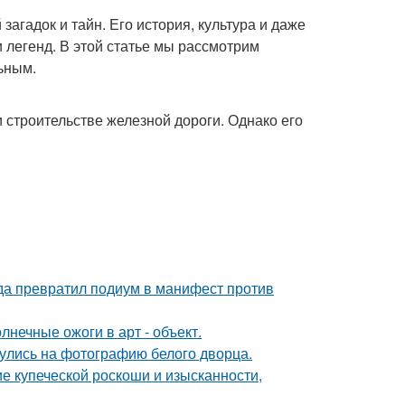
загадок и тайн. Его история, культура и даже
легенд. В этой статье мы рассмотрим
льным.
 строительстве железной дороги. Однако его
ода превратил подиум в манифест против
нечные ожоги в арт - объект.
кнулись на фотографию белого дворца.
е купеческой роскоши и изысканности,