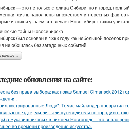
ибирск — это не только столица Сибири, но и город, полный 
менная жизнь наполнены множеством интересных фактов и 
орые из них и узнаем, что делает Новосибирск таким уника
ические тайны Новосибирска
ибирск был основан в 1893 году как небольшой посёлок при
ия не обошлась без загадочных событий.
ь дальше →
ледние обновления на сайте:
еста без права выбора: как показ Samuel Cirnansck 2012 г
ждения.
оиллюстрированные Люди": Томас майландер превратил сол
овясь к поездке, мы листали путеводители по городу и нат
дьба Рукавишниковых в нижнем Новгороде - это воплощени
вшее во времени произведение искусства.