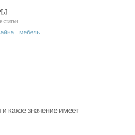
РЫ
е статьи
зайна
мебель
 и какое значение имеет