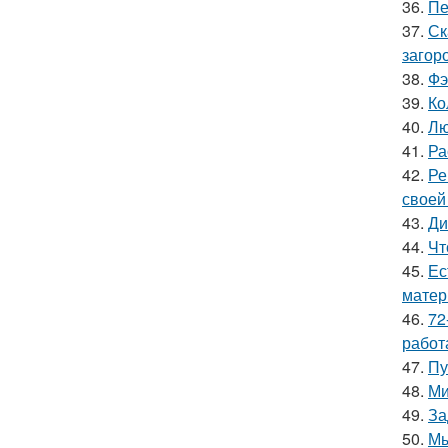
36.
Пе
37.
Ск
загор
38.
Фэ
39.
Ко
40.
Лю
41.
Ра
42.
Ре
своей
43.
Ди
44.
Чт
45.
Ес
матер
46.
72
работ
47.
Пу
48.
Ми
49.
За
50.
Мы