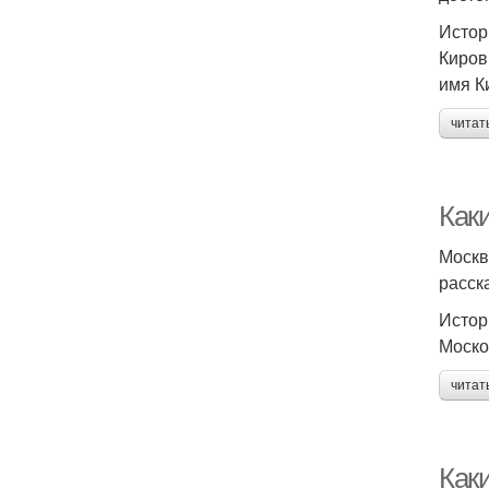
Истор
Киров
имя К
читат
Как
Москв
расск
Истор
Моско
читат
Как