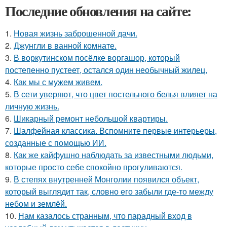
Последние обновления на сайте:
1.
Новая жизнь заброшенной дачи.
2.
Джунгли в ванной комнате.
3.
В воркутинском посёлке воргашор, который
постепенно пустеет, остался один необычный жилец.
4.
Как мы с мужем живем.
5.
В сети уверяют, что цвет постельного белья влияет на
личную жизнь.
6.
Шикарный ремонт небольшой квартиры.
7.
Шалфейная классика. Вспомните первые интерьеры,
созданные с помощью ИИ.
8.
Как же кайфушно наблюдать за известными людьми,
которые просто себе спокойно прогуливаются.
9.
В степях внутренней Монголии появился объект,
который выглядит так, словно его забыли где-то между
небом и землёй.
10.
Нам казалось странным, что парадный вход в