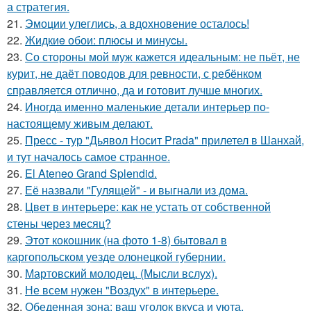
а стратегия.
21.
Эмоции улеглись, а вдохновение осталось!
22.
Жидкиe обои: плюсы и минуcы.
23.
Со стороны мой муж кажется идеальным: не пьёт, не
курит, не даёт поводов для ревности, с ребёнком
справляется отлично, да и готовит лучше многих.
24.
Иногда именно маленькие детали интерьер по-
настоящему живым делают.
25.
Пресс - тур "Дьявол Носит Prada" прилетел в Шанхай,
и тут началось самое странное.
26.
El Ateneo Grand Splendid.
27.
Её назвали "Гулящей" - и выгнали из дома.
28.
Цвет в интерьере: как не устать от собственной
стены через месяц?
29.
Этот кокошник (на фото 1-8) бытовал в
каргопольском уезде олонецкой губернии.
30.
Мартовский молодец. (Мысли вслух).
31.
Не всем нужен "Воздух" в интерьере.
32.
Обеденная зона: ваш уголок вкуса и уюта.