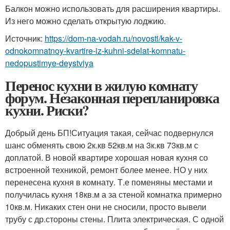
Балкон можно использовать для расширения квартиры.
Из него можно сделать открытую лоджию.
Источник:
https://dom-na-vodah.ru/novosti/kak-v-
odnokomnatnoy-kvartire-iz-kuhni-sdelat-komnatu-
nedopustimye-deystviya
Перенос кухни в жилую комнату
форум. Незаконная перепланировка
кухни. Риски?
Добрый день БП!Ситуация такая, сейчас подвернулся
шанс обменять свою 2к.кв 52кв.м на 3к.кв 73кв.м с
доплатой. В новой квартире хорошая новая кухня со
встроенной техникой, ремонт более менее. НО у них
перенесена кухня в комнату. Т.е поменяны местами и
получилась кухня 18кв.м а за стеной комнатка примерно
10кв.м. Никаких стен они не сносили, просто вывели
трубу с др.стороны стены. Плита электрическая. С одной