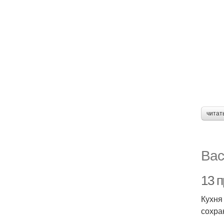
читат
Вас
13 п
Кухня
сохра