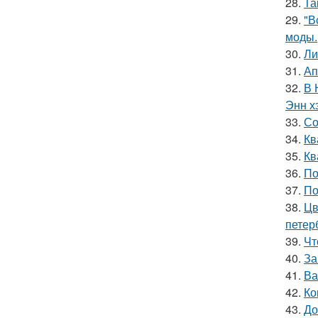
28.
Та
29.
"В
моды.
30.
Ли
31.
Ап
32.
В 
Энн х
33.
Со
34.
Кв
35.
Кв
36.
По
37.
По
38.
Цв
петер
39.
Чт
40.
За
41.
Ва
42.
Ко
43.
До