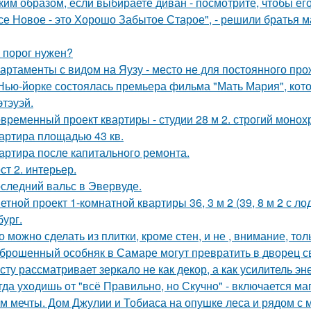
ким образом, если выбираете диван - посмотрите, чтобы ег
се Новое - это Хорошо Забытое Старое", - решили братья 
 порог нужен?
артаменты с видом на Яузу - место не для постоянного пр
Нью-йорке состоялась премьера фильма "Мать Мария", кот
этэуэй.
временный проект квартиры - студии 28 м 2. строгий монох
артира площадью 43 кв.
артира после капитального ремонта.
ст 2. интерьер.
следний вальс в Эвервуде.
етной проект 1-комнатной квартиры 36, 3 м 2 (39, 8 м 2 с 
бург.
о можно сделать из плитки, кроме стен, и не , внимание, то
брошенный особняк в Самаре могут превратить в дворец с
сту рассматривает зеркало не как декор, а как усилитель эн
гда уходишь от "всё Правильно, но Скучно" - включается ма
м мечты. Дом Джулии и Тобиаса на опушке леса и рядом с 