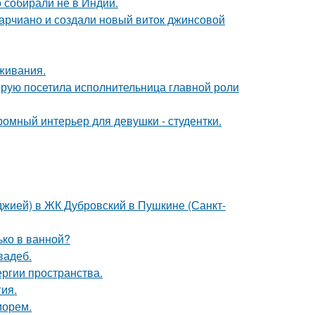
о собирали не в Индии.
марчиано и создали новый виток джинсовой
оживания.
орую посетила исполнительница главной роли
ромный интерьер для девушки - студентки.
лоджией) в ЖК Дубровский в Пушкине (Санкт-
лько в ванной?
вадеб.
ергии пространства.
гия.
морем.