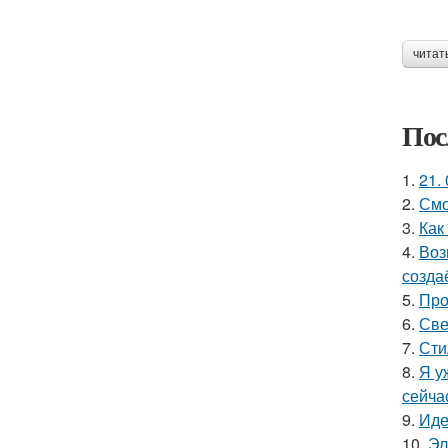
читат
Пос
1.
21. 
2.
Смо
3.
Как
4.
Воз
созда
5.
Про
6.
Све
7.
Сти
8.
Я у
сейча
9.
Иде
10.
Эл