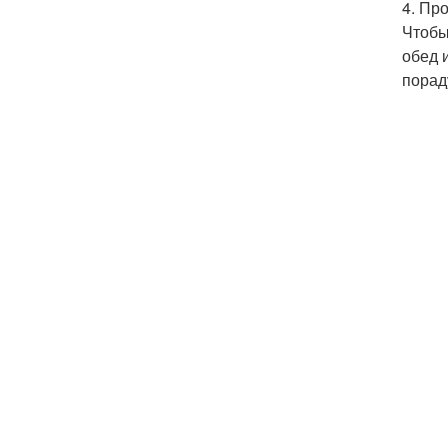
4. Пр
Чтобы
обед 
порад