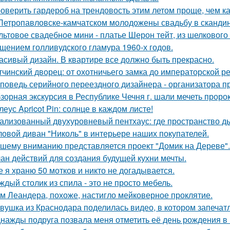
оверить гардероб на трендовость этим летом проще, чем ка
Петропавловске-камчатском молодожены свадьбу в скандин
льтовое свадебное мини - платье Шерон тейт, из шелкового 
щением голливудского гламура 1960-х годов.
асивый дизайн. В квартире все должно быть прекрасно.
тчинский дворец: от охотничьего замка до императорской р
поведь серийного переездного дизайнера - организатора п
зорная экскурсия в Республике Чечня г. шали мечеть прор
леус Apricot Pin: солнце в каждом листе!
ализованный двухуровневый пентхаус: где пространство д
ловой диван "Николь" в интерьере наших покупателей.
шему вниманию представляется проект "Домик на Дереве".
ан действий для создания будущей кухни мечты.
е я храню 50 мотков и никто не догадывается.
ждый столик из спила - это не просто мебель.
м Леандера, похоже, настигло мейковерное проклятие.
вушка из Краснодара поделилась видео, в котором запечатл
нажды подруга позвала меня отметить её день рождения в