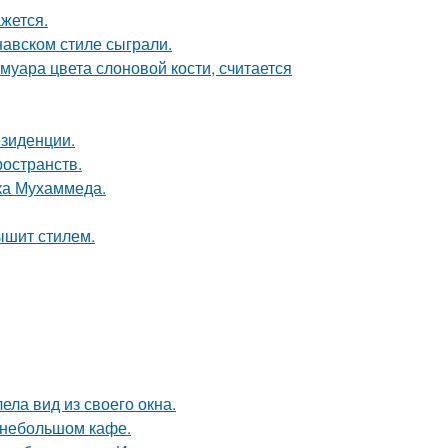
жется.
авском стиле сыграли.
муара цвета слоновой кости, считается
езиденции.
ространств.
ока Мухаммеда.
ышит стилем.
ела вид из своего окна.
 небольшом кафе.