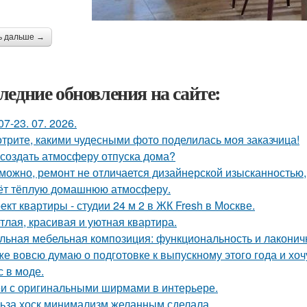
ь дальше →
ледние обновления на сайте:
07-23. 07. 2026.
трите, какими чудесными фото поделилась моя заказчица!
 создать атмосферу отпуска дома?
можно, ремонт не отличается дизайнерской изысканностью, 
ёт тёплую домашнюю атмосферу.
ект квартиры - студии 24 м 2 в ЖК Fresh в Москве.
тлая, красивая и уютная квартира.
льная мебельная композиция: функциональность и лаконич
же вовсю думаю о подготовке к выпускному этого года и хоч
с в моде.
и с оригинальными ширмами в интерьере.
ьза хоск минимализм желанным сделала.