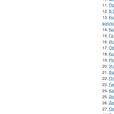
11.
Пр
12.
В 
13.
Ку
вопло
14.
Кр
15.
Га
16.
Ис
17.
Об
18.
Ко
19.
Ре
20.
Уг
21.
Ва
22.
Пл
23.
Гд
24.
Ка
25.
До
26.
Де
27.
Од