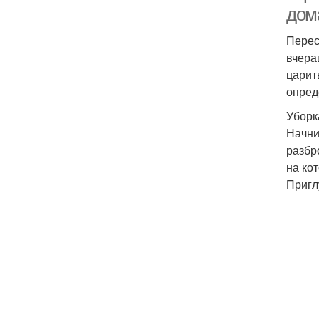
дом
Перес
вчера
царит
опред
Уборк
Начни
разбр
на ко
Пригл