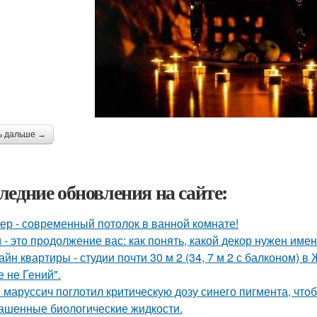
ь дальше →
ледние обновления на сайте:
ер - современный потолок в ванной комнате!
 - это продолжение вас: как понять, какой декор нужен име
айн квартиры - студии почти 30 м 2 (34, 7 м 2 с балконом) 
е не Гений".
 маруссич поглотил критическую дозу синего пигмента, что
ашенные биологические жидкости.