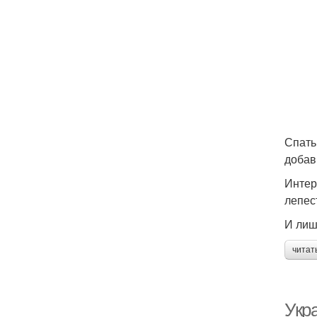
Спать
добав
Интер
лепест
И лиш
читат
Укр