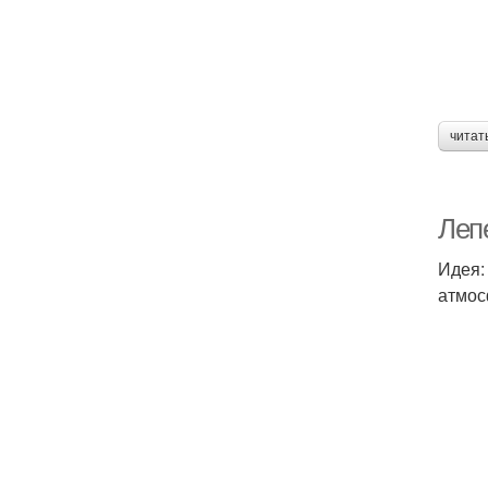
читат
Лепе
Идея:
атмос