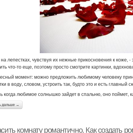
 на лепестках, чувствуя их нежные прикосновения к коже, -
ить что-то еще, поэтому просто смотрите картинки, вдохновл
есный момент: можно предложить любимому человеку приня
ки в воду, словом, устроить так, будто это и есть главный с
ь когда любимое солнышко зайдет в спальню, оно поймет, к
ь дальше →
асить комнату романтично. Как создать р