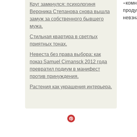
«комн
Круг замкнулся: психологиня
проду
Вероника Степанова снова вышла
невзн
замуж за собственного бывшего
мужа.
Стильная квартира в светлых
приятных тонах.
Невеста без права выбора: как
показ Samuel Cirnansck 2012 года
превратил подиум в манифест
против принуждения.
Растения как украшения интерьера.