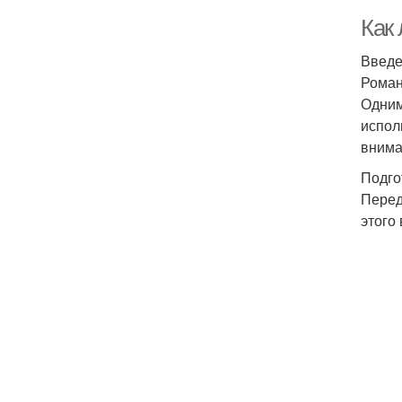
Как
Введ
Роман
Одним
испол
внима
Подго
Перед
этого