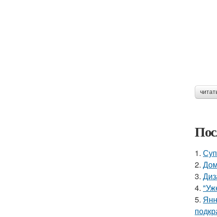
читат
Пос
1.
Суп
2.
Дом
3.
Диз
4.
"Уж
5.
Янн
подкр