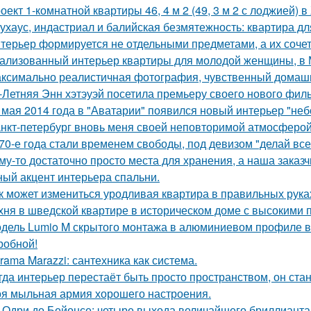
оект 1-комнатной квартиры 46, 4 м 2 (49, 3 м 2 с лоджией) в
ухаус, индастриал и балийская безмятежность: квартира дл
терьер формируется не отдельными предметами, а их соче
ализованный интерьер квартиры для молодой женщины, в 
ксимально реалистичная фотография, чувственный домашн
-Летняя Энн хэтэуэй посетила премьеру своего нового фил
 мая 2014 года в "Аватарии" появился новый интерьер "неб
нкт-петербург вновь меня своей неповторимой атмосферой
70-е года стали временем свободы, под девизом "делай все,
му-то достаточно просто места для хранения, а наша зака
ный акцент интерьера спальни.
к может измениться уродливая квартира в правильных рука
хня в шведской квартире в историческом доме с высокими 
дель Lumio M скрытого монтажа в алюминиевом профиле в 
робной!
rama Marazzi: сантехника как система.
гда интерьер перестаёт быть просто пространством, он ста
я мыльная армия хорошего настроения.
 Одри до Бейонсе: четыре выхода величайшего бриллианта T