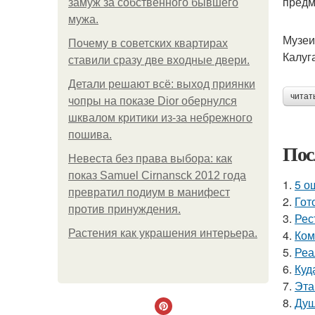
предм
замуж за собственного бывшего
мужа.
Музеи
Почему в советских квартирах
Калуг
ставили сразу две входные двери.
Детали решают всё: выход приянки
читат
чопры на показе Dior обернулся
шквалом критики из-за небрежного
пошива.
Пос
Невеста без права выбора: как
показ Samuel Cirnansck 2012 года
1.
5 о
превратил подиум в манифест
2.
Гот
против принуждения.
3.
Рес
Растения как украшения интерьера.
4.
Ком
5.
Реа
6.
Куд
7.
Эта
8.
Душ