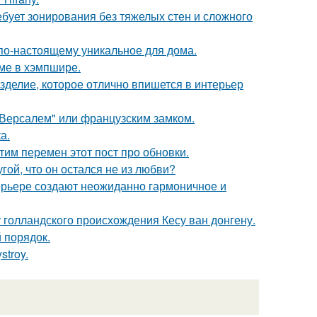
бует зонирования без тяжелых стен и сложного
о по-настоящему уникальное для дома.
оме в хэмпшире.
изделие, которое отлично впишется в интерьер
Версалем" или французским замком.
а.
тим перемен этот пост про обновки.
ой, что он остался не из любви?
ерьере создают неожиданно гармоничное и
голландского происхождения Кесу ван донгену.
 порядок.
troy.