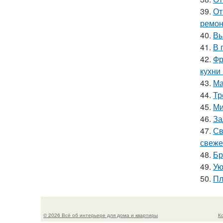
39.
От
ремон
40.
Вы
41.
В 
42.
Фр
кухни
43.
Ма
44.
Тр
45.
Ми
46.
За
47.
Св
свеже
48.
Бр
49.
Ую
50.
Пл
© 2026 Всё об интерьере для дома и квартиры
К