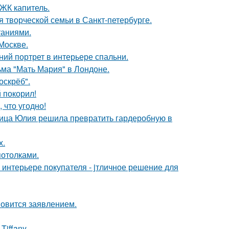
 ЖК капитель.
я творческой семьи в Санкт-петербурге.
таниями.
Москве.
ий портрет в интерьере спальни.
ьма "Мать Мария" в Лондоне.
оскрёб".
 покорил!
 что угодно!
зчица Юлия решила превратить гардеробную в
х.
потолками.
интерьере покупателя - jтличное решение для
новится заявлением.
iffany.