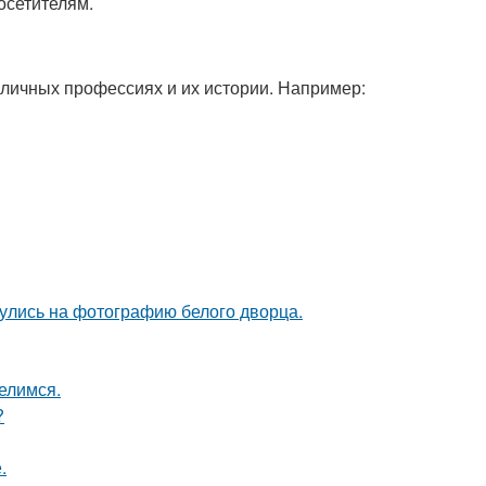
осетителям.
зличных профессиях и их истории. Например:
кнулись на фотографию белого дворца.
елимся.
?
.