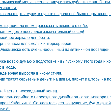
томический мерч: в сети завирусилась рубашка с ван Гогом
егивании.
казала шорты мужу, в пункте выдачи всё было нормально,
маю, пришло время рассказать немного о себе.
нашем доме поселился замечательный сосед!
мейное зеркало для брата.
рные часы для смелых интерьерьеров.
Олёкминске есть очень необычный памятник - он посвящён н
уже вовсю думаю о подготовке к выпускному этого года и хо
с в моде.
нде эрчел выросла в икону стиля.
ди тратят серьёзные деньги на диван, паркет и шторы - а 
+. Часть 1. неожиданный конец.
поведь серийного переездного дизайнера - организатора п
крет "Кабанчика". Согласитесь, есть ощущение, будто диза
нчик".