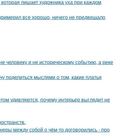
, которая лишает художника уха при каждом
 примерил все хорошо, ничего не предвещало
е человеку и не историческому событию, а реке
чу поделиться мыслями о том, какие платья
потом удивляются, почему интерьер выглядит не
ространств.
йнеры между собой о чём-то договорились - про