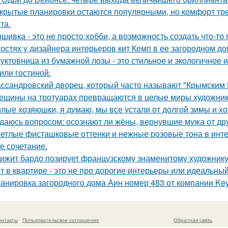
крытые планировки остаются популярными, но комфорт тре
та.
шивка - это не просто хобби, а возможность создать что-т
гостях у дизайнера интерьеров кит Кемп в ее загородном д
уктовница из бумажной лозы - это стильное и экологичное 
 или гостиной.
ссандровский дворец, который часто называют "Крымским 
ещины на тротуарах превращаются в целые миры художник
лые хозяюшки, я думаю, мы все устали от долгой зимы и хо
даюсь вопросом: осознают ли жёны, вернувшие мужа от друг
етлые фисташковые оттенки и нежные розовые тона в инт
е сочетание.
ижит бардо позирует французскому знаменитому художнику 
т в квартире - это не про дорогие интерьеры или идеальный
анировка загородного дома Аин номер 483 от компании Keys
онтакты
Пользовательское соглашение
Обратная связь