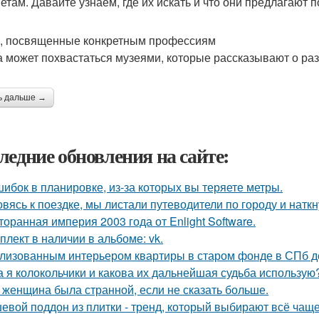
етам. Давайте узнаем, где их искать и что они предлагают п
, посвященные конкретным профессиям
а может похвастаться музеями, которые рассказывают о ра
ь дальше →
ледние обновления на сайте:
шибок в планировке, из-за которых вы теряете метры.
овясь к поездке, мы листали путеводители по городу и нат
торанная империя 2003 года от Enlight Software.
плект в наличии в альбоме: vk.
лизованным интерьером квартиры в старом фонде в СПб д
а я колокольчики и какова их дальнейшая судьба использую
 женщина была странной, если не сказать больше.
евой поддон из плитки - тренд, который выбирают всё чаще