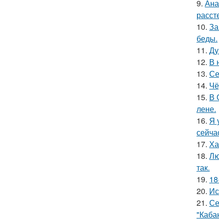
9.
Ана
расст
10.
За
беды.
11.
Ду
12.
В 
13.
Се
14.
Чё
15.
В 
лене.
16.
Я 
сейча
17.
Ха
18.
Лю
так.
19.
18
20.
Ис
21.
Се
"Каба