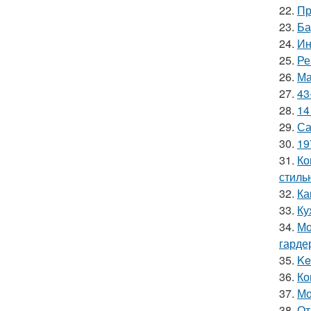
22.
Пр
23.
Ба
24.
Ин
25.
Ре
26.
Ма
27.
43
28.
14
29.
Са
30.
19
31.
Ко
стиль
32.
Ка
33.
Ку
34.
Мо
гарде
35.
Ke
36.
Ко
37.
Мо
38.
От