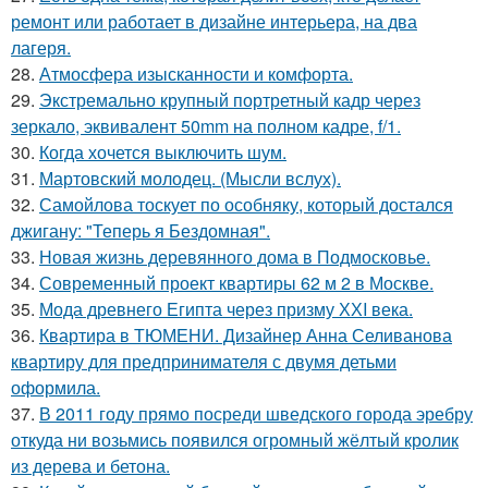
ремонт или работает в дизайне интерьера, на два
лагеря.
28.
Атмосфера изысканности и комфорта.
29.
Экстремально крупный портретный кадр через
зеркало, эквивалент 50mm на полном кадре, f/1.
30.
Когда хочется выключить шум.
31.
Мартовский молодец. (Мысли вслух).
32.
Самойлова тоскует по особняку, который достался
джигану: "Теперь я Бездомная".
33.
Новая жизнь деревянного дома в Подмосковье.
34.
Современный проект квартиры 62 м 2 в Москве.
35.
Мода древнего Египта через призму ХХI века.
36.
Квартира в ТЮМЕНИ. Дизайнер Анна Селиванова
квартиру для предпринимателя с двумя детьми
оформила.
37.
В 2011 году прямо посреди шведского города эребру
откуда ни возьмись появился огромный жёлтый кролик
из дерева и бетона.