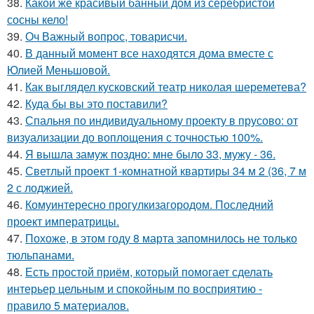
38.
Какой же красивый банный дом из серебристой
сосны кело!
39.
Оч Важный вопрос, товарисчи.
40.
В данный момент все находятся дома вместе с
Юлией Меньшовой.
41.
Как выглядел кусковский театр николая шереметева?
42.
Куда бы вы это поставили?
43.
Спальня по индивидуальному проекту в прусово: от
визуализации до воплощения с точностью 100%.
44.
Я вышла замуж поздно: мне было 33, мужу - 36.
45.
Светлый проект 1-комнатной квартиры 34 м 2 (36, 7 м
2 с лоджией.
46.
Комуинтересно прогулкизагородом. Последний
проект императрицы.
47.
Похоже, в этом году 8 марта запомнилось не только
тюльпанами.
48.
Есть простой приём, который помогает сделать
интерьер цельным и спокойным по восприятию -
правило 5 материалов.