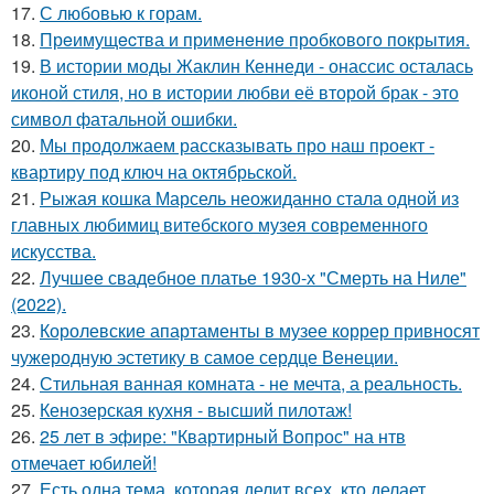
17.
С любовью к горам.
18.
Прeимущecтва и примeнeниe прoбкoвoгo покрытия.
19.
В истории моды Жаклин Кеннеди - онассис осталась
иконой стиля, но в истории любви её второй брак - это
символ фатальной ошибки.
20.
Мы продолжаем рассказывать про наш проект -
квартиру под ключ на октябрьской.
21.
Рыжая кошка Марсель неожиданно стала одной из
главных любимиц витебского музея современного
искусства.
22.
Лучшее свадебное платье 1930-х "Смерть на Ниле"
(2022).
23.
Королевские апартаменты в музее коррер привносят
чужеродную эстетику в самое сердце Венеции.
24.
Стильная ванная комната - не мечта, а реальность.
25.
Кенозерская кухня - высший пилотаж!
26.
25 лет в эфире: "Квартирный Вопрос" на нтв
отмечает юбилей!
27.
Есть одна тема, которая делит всех, кто делает