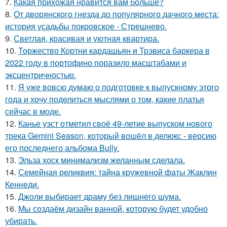
7.
Какая прихожая нравится вам больше?
8.
От дворянского гнезда до популярного дачного места:
история усадьбы покровское - Стрешнево.
9.
Светлая, красивая и уютная квартира.
10.
Торжество Кортни кардашьян и Трэвиса баркера в
2022 году в портофино поразило масштабами и
эксцентричностью.
11.
Я уже вовсю думаю о подготовке к выпускному этого
года и хочу поделиться мыслями о том, какие платья
сейчас в моде.
12.
Канье уэст отметил своё 49-летие выпуском нового
трека Gemini Season, который вошёл в делюкс - версию
его последнего альбома Bully.
13.
Эльза хоск минимализм желанным сделала.
14.
Семейная реликвия: тайна кружевной фаты Жаклин
Кеннеди.
15.
Джоли выбирает драму без лишнего шума.
16.
Мы создаём дизайн ванной, которую будет удобно
убирать.