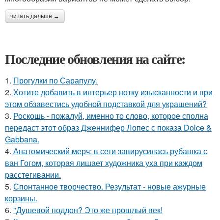
читать дальше →
Последние обновления на сайте:
1.
Прогулки по Сарапулу.
2.
Хотите добавить в интерьер нотку изысканности и при
этом обзавестись удобной подставкой для украшений?
3.
Роскошь - пожалуй, именно то слово, которое сполна
передаст этот образ Дженнифер Лопес с показа Dolce &
Gabbana.
4.
Анатомический мерч: в сети завирусилась рубашка с
ван Гогом, которая лишает художника уха при каждом
расстегивании.
5.
Спонтанное творчество. Результат - новые ажурные
корзины.
6.
"Душевой поддон? Это же прошлый век!