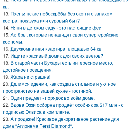
кв.
13.
Пхеньянские небоскрёбы без окон и с запахом
костра: показуха или суровый быт?
14.
Няни в детском саду - это настоящие феи.
15.
Актёры, которые ненавидят свои супергеройские
костюмы.
16.
Двухкомнатная квартира площадью 64 кв.
17.
Ищите красивый домик для своих цветов?
18.
В старой части Бухары есть интересное место,
достойное посещения.
19.
Жара не страшна!
20.
Делимся идеями, как создать стильное и уютное
пространство на вашей кухне - гостиной.
21.
Один предмет - порядок во всём доме.
22.
Вдова Оззи осборна продаёт особняк за $17 млн - с
подписью Элвиса в комплекте.
23.
А продаже! Красивое декоративное растение для
дома "Аглонема Ferst Diamond".