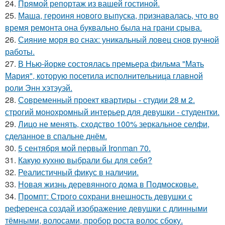
24.
Прямой репортаж из вашей гостиной.
25.
Маша, героиня нового выпуска, признавалась, что во
время ремонта она буквально была на грани срыва.
26.
Сияние моря во снах: уникальный ловец снов ручной
работы.
27.
В Нью-йорке состоялась премьера фильма "Мать
Мария", которую посетила исполнительница главной
роли Энн хэтэуэй.
28.
Современный проект квартиры - студии 28 м 2.
строгий монохромный интерьер для девушки - студентки.
29.
Лицо не менять, сходство 100% зеркальное селфи,
сделанное в спальне днём.
30.
5 сентября мой первый Ironman 70.
31.
Какую кухню выбрали бы для себя?
32.
Реалистичный фикус в наличии.
33.
Новая жизнь деревянного дома в Подмосковье.
34.
Промпт: Строго сохрани внешность девушки с
референса создай изображение девушки с длинными
тёмными, волосами, пробор роста волос сбоку.