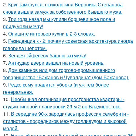
2.
Круг замкнулся: психологиня Вероника Степанова
снова вышла замуж за собственного бывшего мужа.
3.
Три года назад мы купили борщевичное поле и
придумали мечту!
4.
Опишите интерьер кухни в 2-3 словах.
5.
Резиденция к - 2: почему советская архитектура иногда
говорила шёпотом.
6.
Зендея эйфелеву башню затмила!
7.
Антиудар двери вышел на новый уровень.
8.
Дом каминов или дом торгово-промышленного
товарищества "Бажанов и Чувалдина" (дом Бажанова).
9.
Редко кому нравится уборка (и уж тем более
генеральная.
10.
Необычная организация пространства квартиры -
студии типовой планировки 29 м 2 во Владивостоке.
11.
В середине 90-х зародилась профессия селебрити -
стилистов - посредников между голливудом и высокой
модой.
12.
Нежный интерьер небольшой квартиры площадью 36