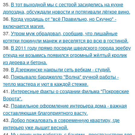
35.
В тот выходной мы с сестрой засиделись на кухне
допоздна, обсуждали новости и потягивали лёгкое вино.
36.
Когда уходишь от "всё Правильно, но Скучно" -
включается магия.
37.
Утром муж обрадовал, сообщив, что лишайные
котятки покинули манеж и веселятся во всю в гостиной.
38.
В 2011 году прямо посреди шведского города эребру
откуда ни возьмись появился огромный жёлтый кролик
из дерева и бетона.
39.
В Дзержинске накрыли сеть вебкам - студий.
40.
Покрывало барджелло "Волна" ручной работы -
тепло мастера и уют в каждой стежке.
41.
Интересные факты о создании фильма "Покровские
Ворота".
42.
Правильное оформление интерьера дома - важная
составляющая благоприятного васту.
43.
Добро пожаловать в современную квартиру, где
интерьер уже дышит весной.
44.
Мы привыкли работать с банями - пространством для