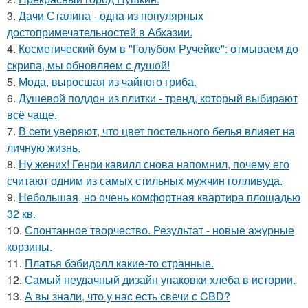
3.
Дачи Сталина - одна из популярных
достопримечательностей в Абхазии.
4.
Косметический бум в "Голубом Ручейке": отмываем до
скрипа, мы обновляем с душой!
5.
Мода, выросшая из чайного гриба.
6.
Душевой поддон из плитки - тренд, который выбирают
всё чаще.
7.
В сети уверяют, что цвет постельного белья влияет на
личную жизнь.
8.
Ну жених! Генри кавилл снова напомнил, почему его
считают одним из самых стильных мужчин голливуда.
9.
Небольшая, но очень комфортная квартира площадью
32 кв.
10.
Спонтанное творчество. Результат - новые ажурные
корзины.
11.
Платья бэбидолл какие-то странные.
12.
Самый неудачный дизайн упаковки хлеба в истории.
13.
А вы знали, что у нас есть свечи с CBD?