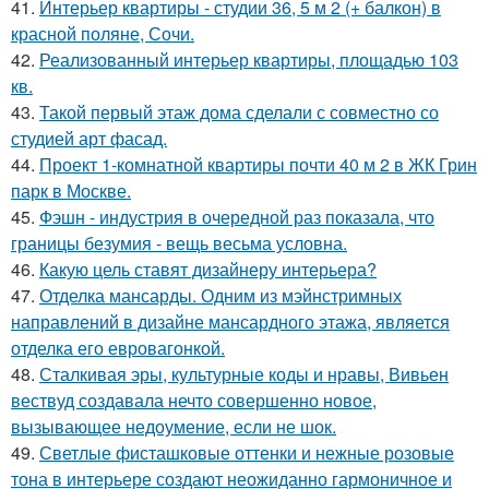
41.
Интерьер квартиры - студии 36, 5 м 2 (+ балкон) в
красной поляне, Сочи.
42.
Реализованный интерьер квартиры, площадью 103
кв.
43.
Такой первый этаж дома сделали с совместно со
студией арт фасад.
44.
Проект 1-комнатной квартиры почти 40 м 2 в ЖК Грин
парк в Москве.
45.
Фэшн - индустрия в очередной раз показала, что
границы безумия - вещь весьма условна.
46.
Какую цель ставят дизайнеру интерьера?
47.
Отделка мансарды. Одним из мэйнстримных
направлений в дизайне мансардного этажа, является
отделка его евровагонкой.
48.
Сталкивая эры, культурные коды и нравы, Вивьен
вествуд создавала нечто совершенно новое,
вызывающее недоумение, если не шок.
49.
Светлые фисташковые оттенки и нежные розовые
тона в интерьере создают неожиданно гармоничное и