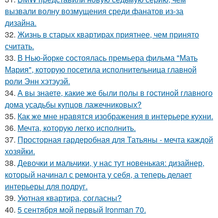
вызвали волну возмущения среди фанатов из-за
дизайна.
32.
Жизнь в старых квартирах приятнее, чем принято
считать.
33.
В Нью-йорке состоялась премьера фильма "Мать
Мария", которую посетила исполнительница главной
роли Энн хэтэуэй.
34.
А вы знаете, какие же были полы в гостиной главного
дома усадьбы купцов лажечниковых?
35.
Как же мне нравятся изображения в интерьере кухни.
36.
Мечта, которую легко исполнить.
37.
Просторная гардеробная для Татьяны - мечта каждой
хозяйки.
38.
Девочки и мальчики, у нас тут новенькая: дизайнер,
который начинал с ремонта у себя, а теперь делает
интерьеры для подруг.
39.
Уютная квартира, согласны?
40.
5 сентября мой первый Ironman 70.