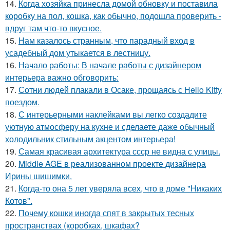
14.
Когда хозяйка принесла домой обновку и поставила
коробку на пол, кошка, как обычно, подошла проверить -
вдруг там что-то вкусное.
15.
Нам казалось странным, что парадный вход в
усадебный дом утыкается в лестницу.
16.
Начало работы: В начале работы с дизайнером
интерьера важно обговорить:
17.
Сотни людей плакали в Осаке, прощаясь с Hello Kitty
поездом.
18.
С интерьерными наклейками вы легко создадите
уютную атмосферу на кухне и сделаете даже обычный
холодильник стильным акцентом интерьера!
19.
Самая красивая архитектура ссср не видна с улицы.
20.
Middle AGE в реализованном проекте дизайнера
Ирины шишимки.
21.
Когда-то она 5 лет уверяла всех, что в доме "Никаких
Котов".
22.
Почему кошки иногда спят в закрытых тесных
пространствах (коробках, шкафах?