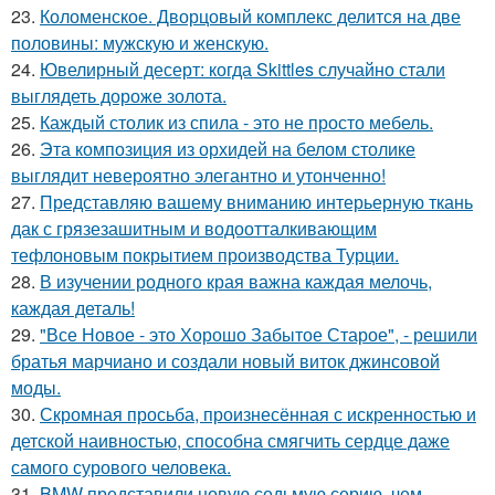
23.
Коломенское. Дворцовый комплекс делится на две
половины: мужскую и женскую.
24.
Ювелирный десерт: когда Skittles случайно стали
выглядеть дороже золота.
25.
Каждый столик из спила - это не просто мебель.
26.
Эта композиция из орхидей на белом столике
выглядит невероятно элегантно и утонченно!
27.
Представляю вашему вниманию интерьерную ткань
дак с грязезашитным и водоотталкивающим
тефлоновым покрытием производства Турции.
28.
В изучении родного края важна каждая мелочь,
каждая деталь!
29.
"Все Новое - это Хорошо Забытое Старое", - решили
братья марчиано и создали новый виток джинсовой
моды.
30.
Скромная просьба, произнесённая с искренностью и
детской наивностью, способна смягчить сердце даже
самого сурового человека.
31.
BMW представили новую седьмую серию, чем